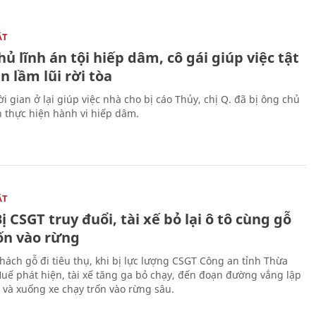
ẬT
ủ lĩnh án tội hiếp dâm, cô gái giúp việc tật
 lầm lũi rời tòa
i gian ở lại giúp việc nhà cho bị cáo Thủy, chị Q. đã bị ông chủ
n thực hiện hành vi hiếp dâm.
ẬT
ị CSGT truy đuổi, tài xế bỏ lại ô tô cùng gỗ
rốn vào rừng
hách gỗ đi tiêu thụ, khi bị lực lượng CSGT Công an tỉnh Thừa
Huế phát hiện, tài xế tăng ga bỏ chạy, đến đoạn đường vắng lập
 và xuống xe chạy trốn vào rừng sâu.