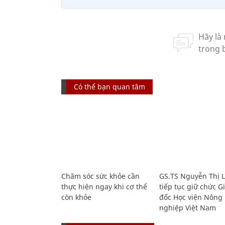
Có thể bạn quan tâm
Chăm sóc sức khỏe cần
GS.TS Nguyễn Thị 
thực hiện ngay khi cơ thể
tiếp tục giữ chức 
còn khỏe
đốc Học viện Nông
nghiệp Việt Nam