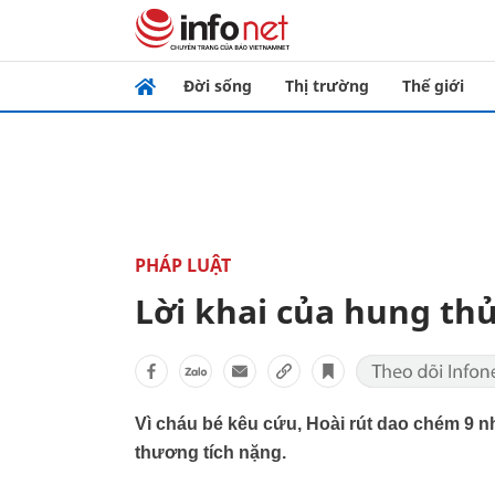
Đời sống
Thị trường
Thế giới
PHÁP LUẬT
Lời khai của hung thủ
Vì cháu bé kêu cứu, Hoài rút dao chém 9 nh
thương tích nặng.