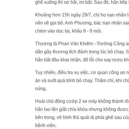
ghế xuống thì sợ hãi, im bặt. Sau đó, hắn tiếp 
Khoảng hơn 15h ngày 29/7, chị họ nạn nhân l
nên về gọi bố. Anh Phương, bác nạn nhân sang
chém vào dọc tai, khâu 8 - 9 mũi.
Thượng tá Phan Văn Khiêm –Trưởng Công an t
dân gây thương tích đánh trong lúc bỏ chạy. 
hắn bắt đầu khai nhận, đổ lỗi cho say rượu k
Tuy nhiên, điều tra vụ việc, cơ quan công an 
án và suốt quá trình bỏ chạy. Thậm chí, khi ch
núng.
Hoài chủ động cướp 2 xe máy không thành rồi 
hắn lao lên giật chìa khóa nhưng không được. 
bên trong, vẽ hình thù quái dị phía ghế sau c
bệnh viện.