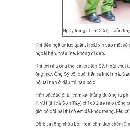
Ngay trong chiều 30/7, Hoài đượ
Khi đến ngã tư lục quân, Hoài xin vào một s
ngoài bẩn, máu me, không đi dép.
Khi tới nhà ông thợ cắt tóc tên Sỹ, Hoài chui
ông này. Ông Sỹ vội đuổi hắn ra khỏi nhà. Sa
hỏi tai nạn ở đâu thì hắn bỏ đi.
Hắn bắt đầu đi từ trạm xá, thẳng đường ra p
K.V.H (thị xã Sơn Tây) chỉ có 2 trẻ nhỏ trông 
giở trò đồi bại thì cô em đã khóc toáng, kêu c
Để bịt miệng cháu bé, Hoài cầm dao chém 9 nh