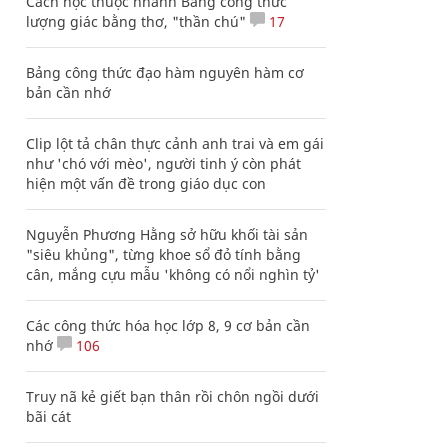
Cách học thuộc nhanh Bảng công thức
lượng giác bằng thơ, "thần chú"
17
Bảng công thức đạo hàm nguyên hàm cơ
bản cần nhớ
Clip lột tả chân thực cảnh anh trai và em gái
như 'chó với mèo', người tinh ý còn phát
hiện một vấn đề trong giáo dục con
Nguyễn Phương Hằng sở hữu khối tài sản
"siêu khủng", từng khoe sổ đỏ tính bằng
cân, mắng cựu mẫu 'không có nổi nghìn tỷ'
Các công thức hóa học lớp 8, 9 cơ bản cần
nhớ
106
Truy nã kẻ giết bạn thân rồi chôn ngồi dưới
bãi cát