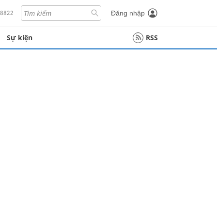
18822
Đăng nhập
Sự kiện
RSS