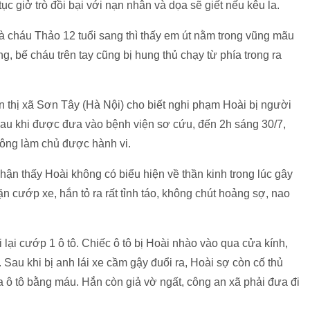
tục giở trò đồi bại với nạn nhân và dọa sẽ giết nếu kêu la.
à cháu Thảo 12 tuổi sang thì thấy em út nằm trong vũng mãu
, bế cháu trên tay cũng bị hung thủ chạy từ phía trong ra
hị xã Sơn Tây (Hà Nội) cho biết nghi phạm Hoài bị người
Sau khi được đưa vào bệnh viện sơ cứu, đến 2h sáng 30/7,
hông làm chủ được hành vi.
nhận thấy Hoài không có biểu hiện về thần kinh trong lúc gây
ặn cướp xe, hắn tỏ ra rất tỉnh táo, không chút hoảng sợ, nao
lại cướp 1 ô tô. Chiếc ô tô bị Hoài nhào vào qua cửa kính,
Sau khi bị anh lái xe cầm gậy đuổi ra, Hoài sợ còn cố thủ
ủa ô tô bằng máu. Hắn còn giả vờ ngất, công an xã phải đưa đi