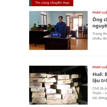
Tin cùng chuyên mục
PHÁP LU
Ông ch
nguyền
Trong thờ
nhiều lầ
PHÁP LU
Huế: B
lậu t
Chở 26 p
Thiên – 
tức dừng