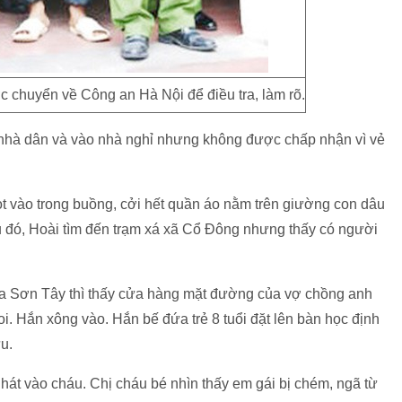
c chuyển về Công an Hà Nội để điều tra, làm rõ.
ố nhà dân và vào nhà nghỉ nhưng không được chấp nhận vì vẻ
 tọt vào trong buồng, cởi hết quần áo nằm trên giường con dâu
u đó, Hoài tìm đến trạm xá xã Cổ Đông nhưng thấy có người
hía Sơn Tây thì thấy cửa hàng mặt đường của vợ chồng anh
coi. Hắn xông vào. Hắn bế đứa trẻ 8 tuổi đặt lên bàn học định
ứu.
át vào cháu. Chị cháu bé nhìn thấy em gái bị chém, ngã từ