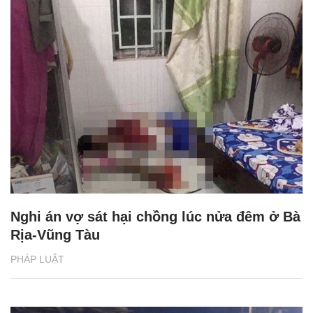
Nghi án vợ sát hại chồng lúc nửa đêm ở Bà
Rịa-Vũng Tàu
PHÁP LUẬT