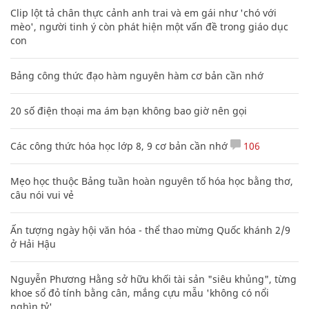
Clip lột tả chân thực cảnh anh trai và em gái như 'chó với
mèo', người tinh ý còn phát hiện một vấn đề trong giáo dục
con
Bảng công thức đạo hàm nguyên hàm cơ bản cần nhớ
20 số điện thoại ma ám bạn không bao giờ nên gọi
Các công thức hóa học lớp 8, 9 cơ bản cần nhớ
106
Mẹo học thuộc Bảng tuần hoàn nguyên tố hóa học bằng thơ,
câu nói vui vẻ
Ấn tượng ngày hội văn hóa - thể thao mừng Quốc khánh 2/9
ở Hải Hậu
Nguyễn Phương Hằng sở hữu khối tài sản "siêu khủng", từng
khoe sổ đỏ tính bằng cân, mắng cựu mẫu 'không có nổi
nghìn tỷ'