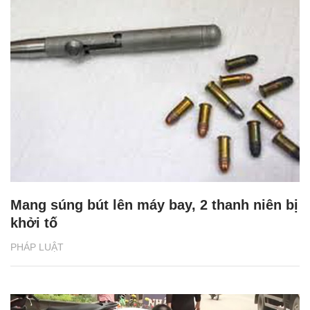
Mang súng bút lên máy bay, 2 thanh niên bị
khởi tố
PHÁP LUẬT