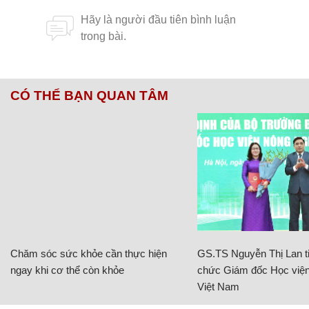
CÓ THỂ BẠN QUAN TÂM
Chăm sóc sức khỏe cần thực hiện
GS.TS Nguyễn Thị Lan ti
ngay khi cơ thể còn khỏe
chức Giám đốc Học viện
Việt Nam