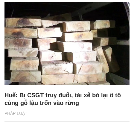
Huế: Bị CSGT truy đuổi, tài xế bỏ lại ô tô
cùng gỗ lậu trốn vào rừng
PHÁP LUẬT