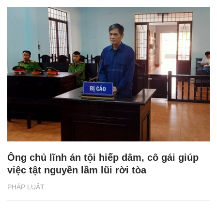
Ông chủ lĩnh án tội hiếp dâm, cô gái giúp
việc tật nguyền lầm lũi rời tòa
PHÁP LUẬT