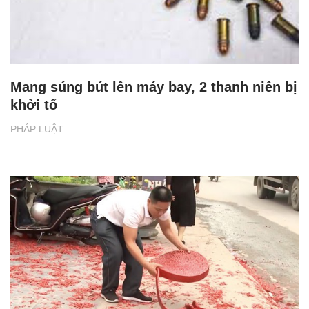
Mang súng bút lên máy bay, 2 thanh niên bị
khởi tố
PHÁP LUẬT