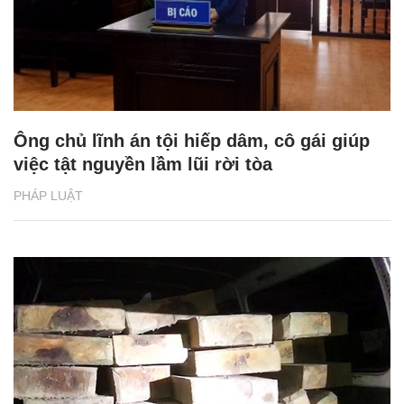
Ông chủ lĩnh án tội hiếp dâm, cô gái giúp
việc tật nguyền lầm lũi rời tòa
PHÁP LUẬT