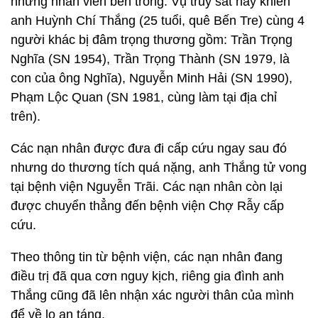
những nhân viên bên trong. Vụ truy sát này khiến
anh Huỳnh Chí Thắng (25 tuổi, quê Bến Tre) cùng 4
người khác bị đâm trọng thương gồm: Trần Trọng
Nghĩa (SN 1954), Trần Trọng Thành (SN 1979, là
con của ông Nghĩa), Nguyễn Minh Hải (SN 1990),
Phạm Lộc Quan (SN 1981, cùng làm tại địa chỉ
trên).
Các nạn nhân được đưa đi cấp cứu ngay sau đó
nhưng do thương tích quá nặng, anh Thắng tử vong
tại bệnh viện Nguyễn Trãi. Các nạn nhân còn lại
được chuyển thẳng đến bệnh viện Chợ Rẫy cấp
cứu.
Theo thông tin từ bệnh viện, các nạn nhân đang
điều trị đã qua cơn nguy kịch, riêng gia đình anh
Thắng cũng đã lên nhận xác người thân của mình
để về lo an táng.