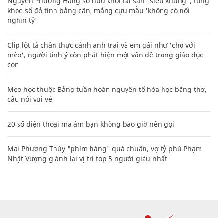
Nguyễn Phương Hằng sở hữu khối tài sản "siêu khủng", từng
khoe sổ đỏ tính bằng cân, mắng cựu mẫu 'không có nổi
nghìn tỷ'
Clip lột tả chân thực cảnh anh trai và em gái như 'chó với
mèo', người tinh ý còn phát hiện một vấn đề trong giáo dục
con
Mẹo học thuộc Bảng tuần hoàn nguyên tố hóa học bằng thơ,
câu nói vui vẻ
20 số điện thoại ma ám bạn không bao giờ nên gọi
Mai Phương Thúy "phím hàng" quá chuẩn, vợ tỷ phú Phạm
Nhật Vượng giành lại vị trí top 5 người giàu nhất