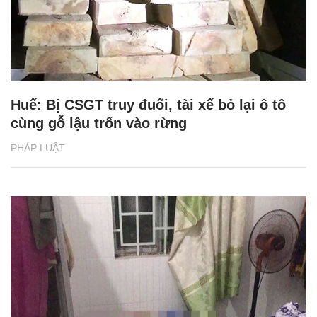
Huế: Bị CSGT truy đuổi, tài xế bỏ lại ô tô
cùng gỗ lậu trốn vào rừng
PHÁP LUẬT