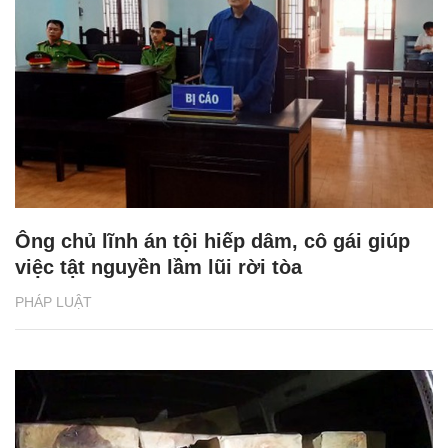
Ông chủ lĩnh án tội hiếp dâm, cô gái giúp
việc tật nguyền lầm lũi rời tòa
PHÁP LUẬT