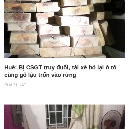
Huế: Bị CSGT truy đuổi, tài xế bỏ lại ô tô
cùng gỗ lậu trốn vào rừng
PHÁP LUẬT