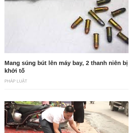
Mang súng bút lên máy bay, 2 thanh niên bị
khởi tố
PHÁP LUẬT