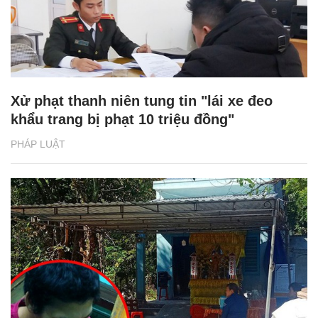
Xử phạt thanh niên tung tin "lái xe đeo
khẩu trang bị phạt 10 triệu đồng"
PHÁP LUẬT