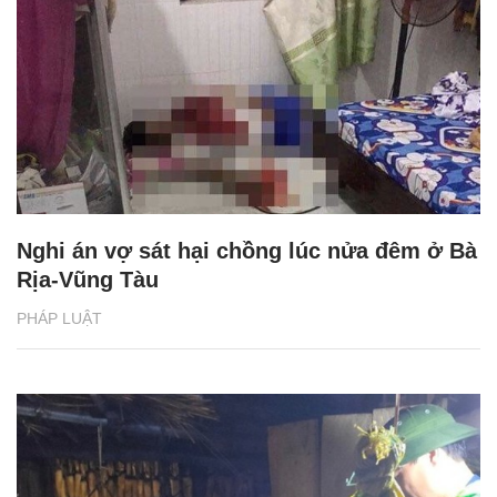
Nghi án vợ sát hại chồng lúc nửa đêm ở Bà
Rịa-Vũng Tàu
PHÁP LUẬT