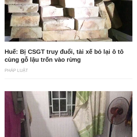
Huế: Bị CSGT truy đuổi, tài xế bỏ lại ô tô
cùng gỗ lậu trốn vào rừng
PHÁP LUẬT