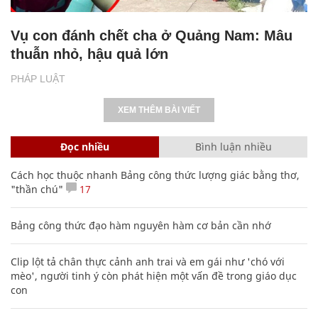
Vụ con đánh chết cha ở Quảng Nam: Mâu
thuẫn nhỏ, hậu quả lớn
PHÁP LUẬT
XEM THÊM BÀI VIẾT
Đọc nhiều
Bình luận nhiều
Cách học thuộc nhanh Bảng công thức lượng giác bằng thơ,
"thần chú"
17
Bảng công thức đạo hàm nguyên hàm cơ bản cần nhớ
Clip lột tả chân thực cảnh anh trai và em gái như 'chó với
mèo', người tinh ý còn phát hiện một vấn đề trong giáo dục
con