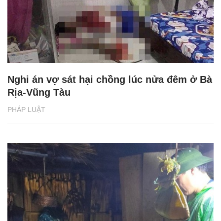
Nghi án vợ sát hại chồng lúc nửa đêm ở Bà
Rịa-Vũng Tàu
PHÁP LUẬT