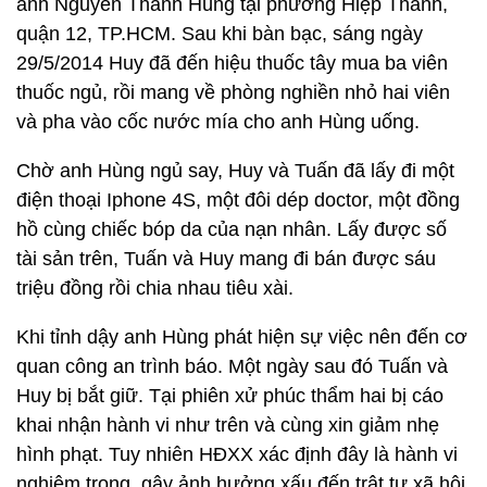
anh Nguyễn Thanh Hùng tại phường Hiệp Thành,
quận 12, TP.HCM. Sau khi bàn bạc, sáng ngày
29/5/2014 Huy đã đến hiệu thuốc tây mua ba viên
thuốc ngủ, rồi mang về phòng nghiền nhỏ hai viên
và pha vào cốc nước mía cho anh Hùng uống.
Chờ anh Hùng ngủ say, Huy và Tuấn đã lấy đi một
điện thoại Iphone 4S, một đôi dép doctor, một đồng
hồ cùng chiếc bóp da của nạn nhân. Lấy được số
tài sản trên, Tuấn và Huy mang đi bán được sáu
triệu đồng rồi chia nhau tiêu xài.
Khi tỉnh dậy anh Hùng phát hiện sự việc nên đến cơ
quan công an trình báo. Một ngày sau đó Tuấn và
Huy bị bắt giữ. Tại phiên xử phúc thẩm hai bị cáo
khai nhận hành vi như trên và cùng xin giảm nhẹ
hình phạt. Tuy nhiên HĐXX xác định đây là hành vi
nghiêm trọng, gây ảnh hưởng xấu đến trật tự xã hội