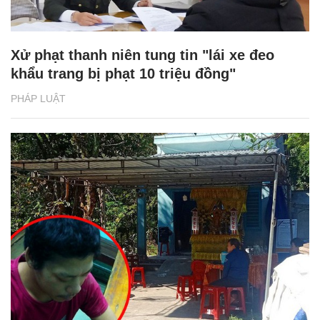
Xử phạt thanh niên tung tin "lái xe đeo
khẩu trang bị phạt 10 triệu đồng"
PHÁP LUẬT