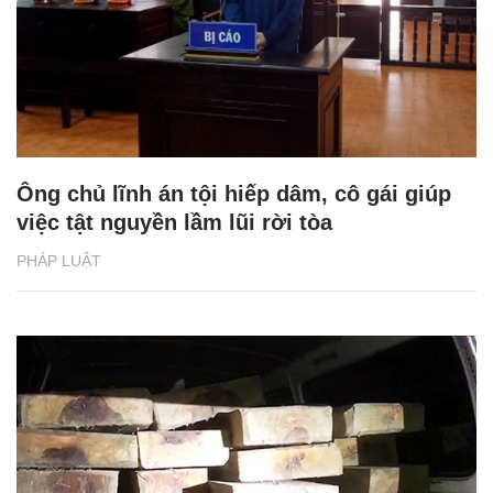
Ông chủ lĩnh án tội hiếp dâm, cô gái giúp
việc tật nguyền lầm lũi rời tòa
PHÁP LUẬT