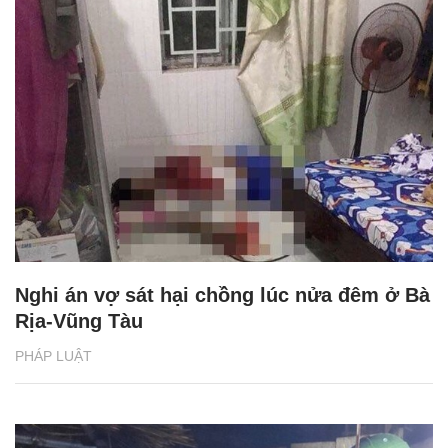
Nghi án vợ sát hại chồng lúc nửa đêm ở Bà
Rịa-Vũng Tàu
PHÁP LUẬT