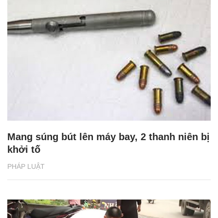
Mang súng bút lên máy bay, 2 thanh niên bị
khởi tố
PHÁP LUẬT