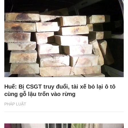
Huế: Bị CSGT truy đuổi, tài xế bỏ lại ô tô
cùng gỗ lậu trốn vào rừng
PHÁP LUẬT