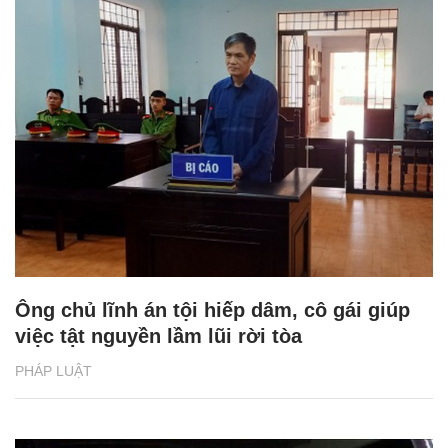
Ông chủ lĩnh án tội hiếp dâm, cô gái giúp
việc tật nguyền lầm lũi rời tòa
PHÁP LUẬT