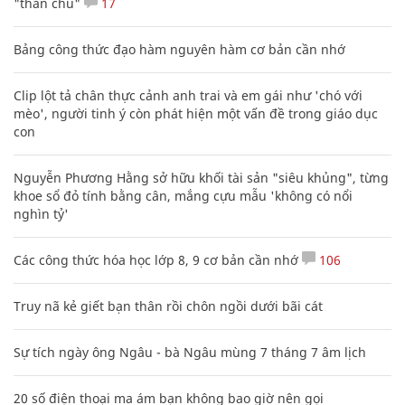
"thần chú"
17
Bảng công thức đạo hàm nguyên hàm cơ bản cần nhớ
Clip lột tả chân thực cảnh anh trai và em gái như 'chó với
mèo', người tinh ý còn phát hiện một vấn đề trong giáo dục
con
Nguyễn Phương Hằng sở hữu khối tài sản "siêu khủng", từng
khoe sổ đỏ tính bằng cân, mắng cựu mẫu 'không có nổi
nghìn tỷ'
Các công thức hóa học lớp 8, 9 cơ bản cần nhớ
106
Truy nã kẻ giết bạn thân rồi chôn ngồi dưới bãi cát
Sự tích ngày ông Ngâu - bà Ngâu mùng 7 tháng 7 âm lịch
20 số điện thoại ma ám bạn không bao giờ nên gọi