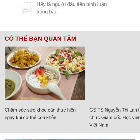
CÓ THỂ BẠN QUAN TÂM
Chăm sóc sức khỏe cần thực hiện
GS.TS Nguyễn Thị Lan ti
ngay khi cơ thể còn khỏe
chức Giám đốc Học viện
Việt Nam