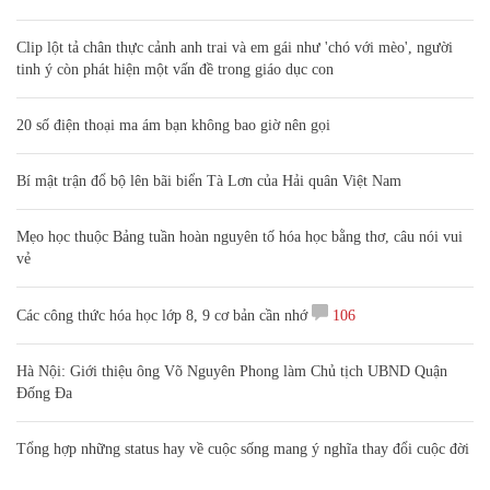
Clip lột tả chân thực cảnh anh trai và em gái như 'chó với mèo', người
tinh ý còn phát hiện một vấn đề trong giáo dục con
20 số điện thoại ma ám bạn không bao giờ nên gọi
Bí mật trận đổ bộ lên bãi biển Tà Lơn của Hải quân Việt Nam
Mẹo học thuộc Bảng tuần hoàn nguyên tố hóa học bằng thơ, câu nói vui
vẻ
Các công thức hóa học lớp 8, 9 cơ bản cần nhớ
106
Hà Nội: Giới thiệu ông Võ Nguyên Phong làm Chủ tịch UBND Quận
Đống Đa
Tổng hợp những status hay về cuộc sống mang ý nghĩa thay đổi cuộc đời