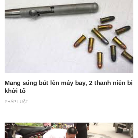
Mang súng bút lên máy bay, 2 thanh niên bị
khởi tố
PHÁP LUẬT