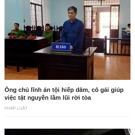
Ông chủ lĩnh án tội hiếp dâm, cô gái giúp
việc tật nguyền lầm lũi rời tòa
PHÁP LUẬT