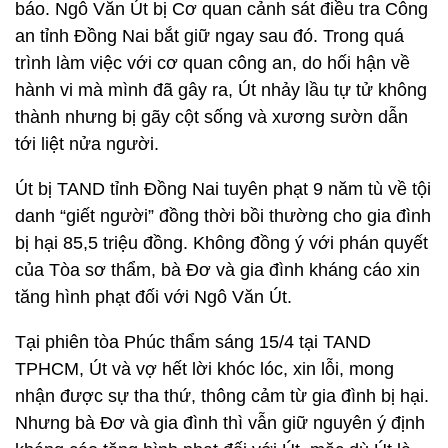
báo. Ngô Văn Út bị Cơ quan cảnh sát điều tra Công
an tỉnh Đồng Nai bắt giữ ngay sau đó. Trong quá
trình làm việc với cơ quan công an, do hối hận về
hành vi mà mình đã gây ra, Út nhảy lầu tự tử không
thành nhưng bị gãy cột sống và xương sườn dẫn
tới liệt nửa người.
Út bị TAND tỉnh Đồng Nai tuyên phạt 9 năm tù về tội
danh “giết người” đồng thời bồi thường cho gia đình
bị hại 85,5 triệu đồng. Không đồng ý với phán quyết
của Tòa sơ thẩm, bà Đơ và gia đình kháng cáo xin
tăng hình phạt đối với Ngô Văn Út.
Tại phiên tòa Phúc thẩm sáng 15/4 tại TAND
TPHCM, Út và vợ hết lời khóc lóc, xin lỗi, mong
nhận được sự tha thứ, thông cảm từ gia đình bị hại.
Nhưng bà Đơ và gia đình thì vẫn giữ nguyên ý định