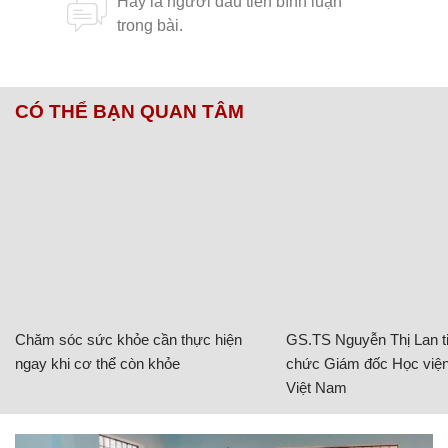
CÓ THỂ BẠN QUAN TÂM
Chăm sóc sức khỏe cần thực hiện
GS.TS Nguyễn Thị Lan ti
ngay khi cơ thể còn khỏe
chức Giám đốc Học viện
Việt Nam