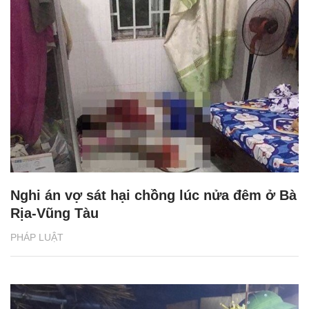
Nghi án vợ sát hại chồng lúc nửa đêm ở Bà
Rịa-Vũng Tàu
PHÁP LUẬT