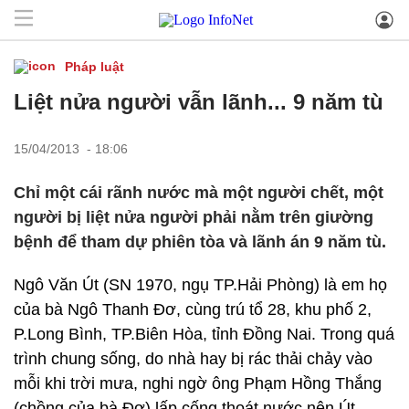
Pháp luật
Liệt nửa người vẫn lãnh... 9 năm tù
15/04/2013 - 18:06
Chỉ một cái rãnh nước mà một người chết, một
người bị liệt nửa người phải nằm trên giường
bệnh để tham dự phiên tòa và lãnh án 9 năm tù.
Ngô Văn Út (SN 1970, ngụ TP.Hải Phòng) là em họ
của bà Ngô Thanh Đơ, cùng trú tổ 28, khu phố 2,
P.Long Bình, TP.Biên Hòa, tỉnh Đồng Nai. Trong quá
trình chung sống, do nhà hay bị rác thải chảy vào
mỗi khi trời mưa, nghi ngờ ông Phạm Hồng Thắng
(chồng của bà Đơ) lấp cống thoát nước nên Út