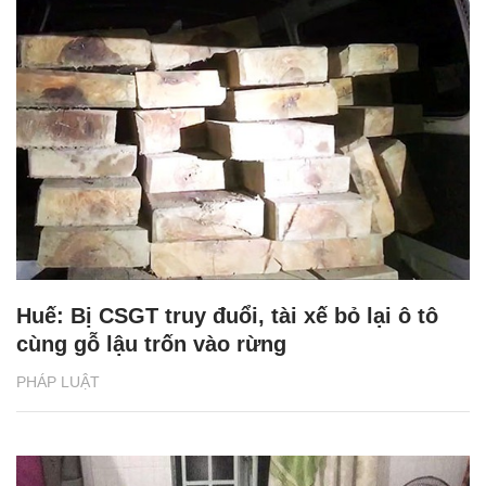
Huế: Bị CSGT truy đuổi, tài xế bỏ lại ô tô
cùng gỗ lậu trốn vào rừng
PHÁP LUẬT