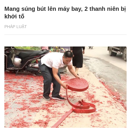
Mang súng bút lên máy bay, 2 thanh niên bị
khởi tố
PHÁP LUẬT