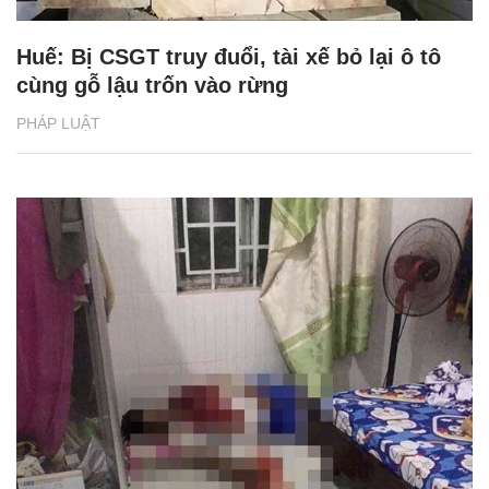
Huế: Bị CSGT truy đuổi, tài xế bỏ lại ô tô
cùng gỗ lậu trốn vào rừng
PHÁP LUẬT