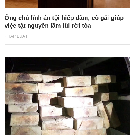
Ông chủ lĩnh án tội hiếp dâm, cô gái giúp
việc tật nguyền lầm lũi rời tòa
PHÁP LUẬT