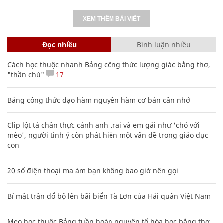
XEM THÊM BÀI VIẾT
Đọc nhiều
Bình luận nhiều
Cách học thuộc nhanh Bảng công thức lượng giác bằng thơ,
"thần chú"
17
Bảng công thức đạo hàm nguyên hàm cơ bản cần nhớ
Clip lột tả chân thực cảnh anh trai và em gái như 'chó với
mèo', người tinh ý còn phát hiện một vấn đề trong giáo dục
con
20 số điện thoại ma ám bạn không bao giờ nên gọi
Bí mật trận đổ bộ lên bãi biển Tà Lơn của Hải quân Việt Nam
Mẹo học thuộc Bảng tuần hoàn nguyên tố hóa học bằng thơ,