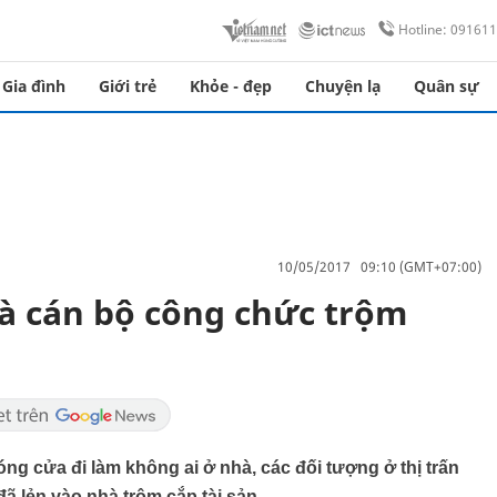
Hotline: 09161
Gia đình
Giới trẻ
Khỏe - đẹp
Chuyện lạ
Quân sự
10/05/2017 09:10 (GMT+07:00)
hà cán bộ công chức trộm
ng cửa đi làm không ai ở nhà, các đối tượng ở thị trấn
ã lẻn vào nhà trộm cắp tài sản.