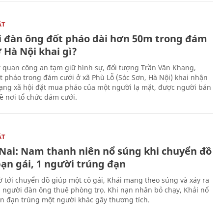
ẬT
 đàn ông đốt pháo dài hơn 50m trong đám
 Hà Nội khai gì?
ơ quan công an tạm giữ hình sự, đối tượng Trần Văn Khang,
t pháo trong đám cưới ở xã Phù Lỗ (Sóc Sơn, Hà Nội) khai nhận
ạng xã hội đặt mua pháo của một người lạ mặt, được người bán
ề nơi tổ chức đám cưới.
ẬT
Nai: Nam thanh niên nổ súng khi chuyển đồ
bạn gái, 1 người trúng đạn
 tới chuyển đồ giúp một cô gái, Khải mang theo súng và xảy ra
i người đàn ông thuê phòng trọ. Khi nạn nhân bỏ chạy, Khải nổ
ên đạn trúng một người khác gây thương tích.