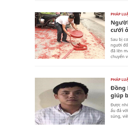
PHÁP LU
Người
cưới ở
Sau bị c
người đố
đã lên m
chuyển v
PHÁP LU
Đồng 
giúp 
Được nhờ
ẩu đả vớ
súng, vi