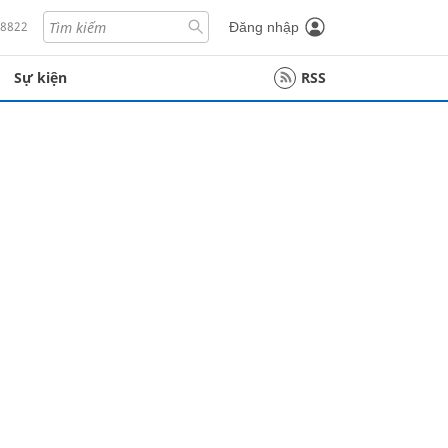
18822
Đăng nhập
Sự kiện
RSS