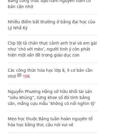
Bảng công thức đạo hàm nguyên hàm cơ
bản cần nhớ
Nhiều điểm bất thường ở bằng đại học của
Lý Nhã Kỳ
Clip lột tả chân thực cảnh anh trai và em gái
như 'chó với mèo', người tinh ý còn phát
hiện một vấn đề trong giáo dục con
Các công thức hóa học lớp 8, 9 cơ bản cần
nhớ
106
Nguyễn Phương Hằng sở hữu khối tài sản
"siêu khủng", từng khoe sổ đỏ tính bằng
cân, mắng cựu mẫu 'không có nổi nghìn tỷ'
Mẹo học thuộc Bảng tuần hoàn nguyên tố
hóa học bằng thơ, câu nói vui vẻ