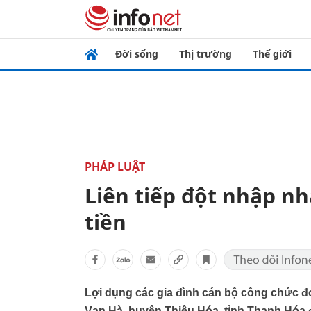
Đời sống
Thị trường
Thế giới
PHÁP LUẬT
Liên tiếp đột nhập n
tiền
Lợi dụng các gia đình cán bộ công chức đó
Vạn Hà, huyện Thiệu Hóa, tỉnh Thanh Hóa đ