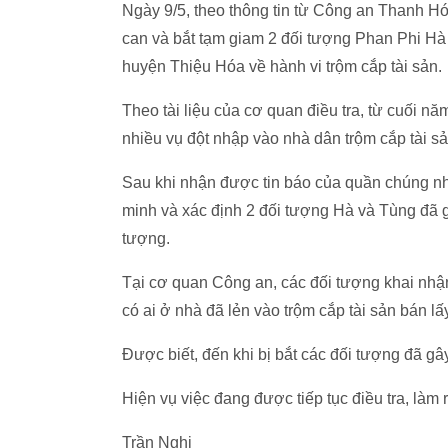
Ngày 9/5, theo thông tin từ Công an Thanh Hó
can và bắt tạm giam 2 đối tượng Phan Phi Hà (1
huyện Thiệu Hóa về hành vi trộm cắp tài sản.
Theo tài liệu của cơ quan điều tra, từ cuối n
nhiều vụ đột nhập vào nhà dân trộm cắp tài s
Sau khi nhận được tin báo của quần chúng nh
minh và xác định 2 đối tượng Hà và Tùng đã gâ
tượng.
Tại cơ quan Công an, các đối tượng khai nhậ
có ai ở nhà đã lẻn vào trộm cắp tài sản bán lấy
Được biết, đến khi bị bắt các đối tượng đã gây
Hiện vụ việc đang được tiếp tục điều tra, làm r
Trần Nghị