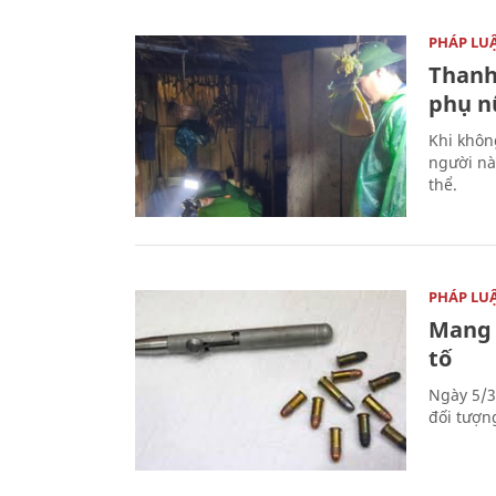
PHÁP LU
Thanh
phụ nữ
Khi khôn
người nà
thể.
PHÁP LU
Mang 
tố
Ngày 5/3
đối tượn