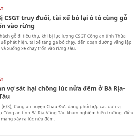
ẬT
ị CSGT truy đuổi, tài xế bỏ lại ô tô cùng gỗ
rốn vào rừng
hách gỗ đi tiêu thụ, khi bị lực lượng CSGT Công an tỉnh Thừa
Huế phát hiện, tài xế tăng ga bỏ chạy, đến đoạn đường vắng lập
 và xuống xe chạy trốn vào rừng sâu.
ẬT
n vợ sát hại chồng lúc nửa đêm ở Bà Rịa-
Tàu
 (6/3), Công an huyện Châu Đức đang phối hợp các đơn vị
ụ Công an tỉnh Bà Rịa-Vũng Tàu khám nghiệm hiện trường, điều
n mạng xảy ra lúc nửa đêm.