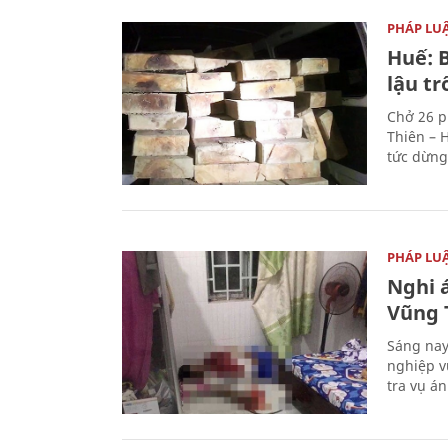
PHÁP LU
Huế: B
lậu t
Chở 26 p
Thiên – 
tức dừng
PHÁP LU
Nghi á
Vũng 
Sáng nay
nghiệp v
tra vụ á