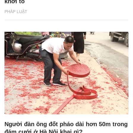
khởi tố
PHÁP LUẬT
Người đàn ông đốt pháo dài hơn 50m trong
đám cưới ở Hà Nội khai gì?