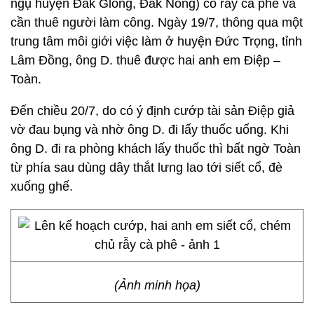
ngụ huyện Đắk Glong, Đắk Nông) có rẫy cà phê và
cần thuê người làm công. Ngày 19/7, thông qua một
trung tâm môi giới việc làm ở huyện Đức Trọng, tỉnh
Lâm Đồng, ông D. thuê được hai anh em Điệp –
Toàn.
Đến chiều 20/7, do có ý định cướp tài sản Điệp giả
vờ đau bụng và nhờ ông D. đi lấy thuốc uống. Khi
ông D. đi ra phòng khách lấy thuốc thì bất ngờ Toàn
từ phía sau dùng dây thắt lưng lao tới siết cổ, đè
xuống ghế.
(Ảnh minh họa)