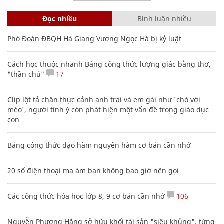
Đọc nhiều
Bình luận nhiều
Phó Đoàn ĐBQH Hà Giang Vương Ngọc Hà bị kỷ luật
Cách học thuộc nhanh Bảng công thức lượng giác bằng thơ,
"thần chú"
17
Clip lột tả chân thực cảnh anh trai và em gái như 'chó với
mèo', người tinh ý còn phát hiện một vấn đề trong giáo dục
con
Bảng công thức đạo hàm nguyên hàm cơ bản cần nhớ
20 số điện thoại ma ám bạn không bao giờ nên gọi
Các công thức hóa học lớp 8, 9 cơ bản cần nhớ
106
Nguyễn Phương Hằng sở hữu khối tài sản "siêu khủng", từng