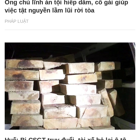
Ông chủ lĩnh án tội hiếp dâm, cô gái giúp
việc tật nguyền lầm lũi rời tòa
PHÁP LUẬT
Huế: Bị CSGT truy đuổi, tài xế bỏ lại ô tô