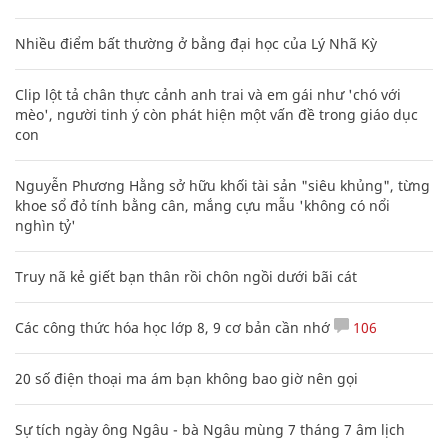
Nhiều điểm bất thường ở bằng đại học của Lý Nhã Kỳ
Clip lột tả chân thực cảnh anh trai và em gái như 'chó với
mèo', người tinh ý còn phát hiện một vấn đề trong giáo dục
con
Nguyễn Phương Hằng sở hữu khối tài sản "siêu khủng", từng
khoe sổ đỏ tính bằng cân, mắng cựu mẫu 'không có nổi
nghìn tỷ'
Truy nã kẻ giết bạn thân rồi chôn ngồi dưới bãi cát
Các công thức hóa học lớp 8, 9 cơ bản cần nhớ
106
20 số điện thoại ma ám bạn không bao giờ nên gọi
Sự tích ngày ông Ngâu - bà Ngâu mùng 7 tháng 7 âm lịch