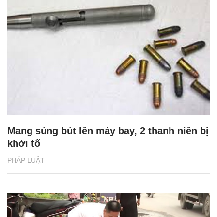
Mang súng bút lên máy bay, 2 thanh niên bị
khởi tố
PHÁP LUẬT