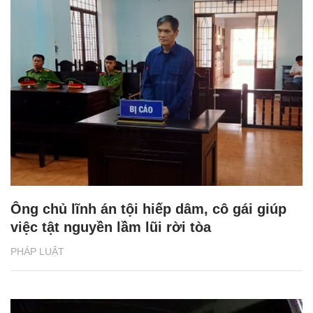
Ông chủ lĩnh án tội hiếp dâm, cô gái giúp
việc tật nguyền lầm lũi rời tòa
PHÁP LUẬT