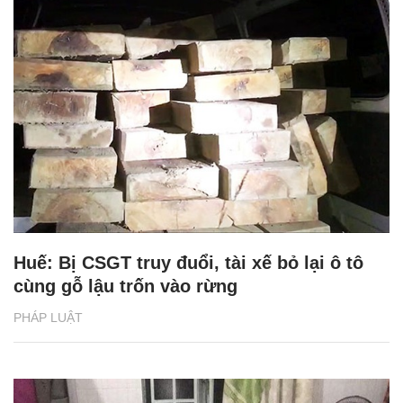
Huế: Bị CSGT truy đuổi, tài xế bỏ lại ô tô
cùng gỗ lậu trốn vào rừng
PHÁP LUẬT