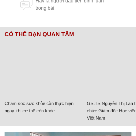
CÓ THỂ BẠN QUAN TÂM
Chăm sóc sức khỏe cần thực hiện
GS.TS Nguyễn Thị Lan ti
ngay khi cơ thể còn khỏe
chức Giám đốc Học viện
Việt Nam