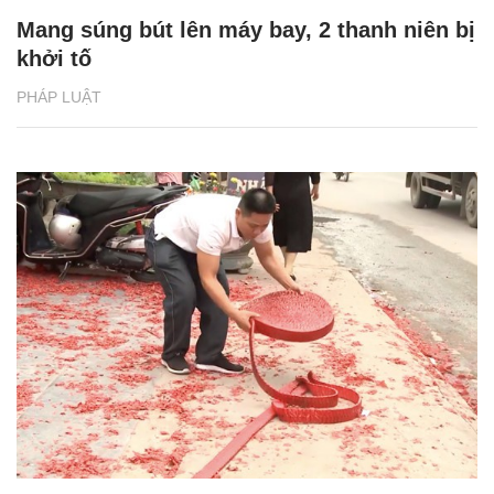
Mang súng bút lên máy bay, 2 thanh niên bị
khởi tố
PHÁP LUẬT