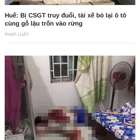
Huế: Bị CSGT truy đuổi, tài xế bỏ lại ô tô
cùng gỗ lậu trốn vào rừng
PHÁP LUẬT