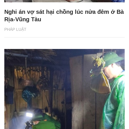
Nghi án vợ sát hại chồng lúc nửa đêm ở Bà
Rịa-Vũng Tàu
PHÁP LUẬT