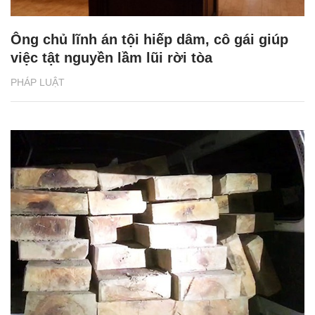
Ông chủ lĩnh án tội hiếp dâm, cô gái giúp
việc tật nguyền lầm lũi rời tòa
PHÁP LUẬT