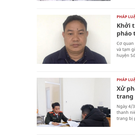
PHÁP LU
Khởi t
pháo 
Cơ quan 
và tạm gi
huyện Sóc
PHÁP LU
Xử phạ
trang 
Ngày 4/3
thanh ni
trang bị 