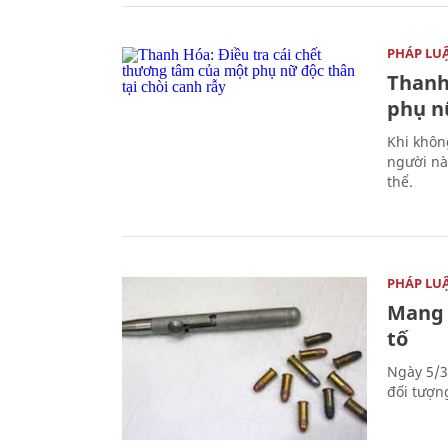
PHÁP LU
Thanh
phụ nữ
Khi khôn
người nà
thể.
PHÁP LU
Mang 
tố
Ngày 5/3
đối tượn