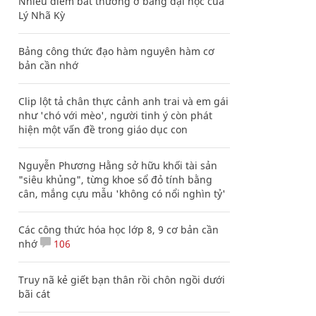
Nhiều điểm bất thường ở bằng đại học của
Lý Nhã Kỳ
Bảng công thức đạo hàm nguyên hàm cơ
bản cần nhớ
Clip lột tả chân thực cảnh anh trai và em gái
như 'chó với mèo', người tinh ý còn phát
hiện một vấn đề trong giáo dục con
Nguyễn Phương Hằng sở hữu khối tài sản
"siêu khủng", từng khoe sổ đỏ tính bằng
cân, mắng cựu mẫu 'không có nổi nghìn tỷ'
Các công thức hóa học lớp 8, 9 cơ bản cần
nhớ
106
Truy nã kẻ giết bạn thân rồi chôn ngồi dưới
bãi cát