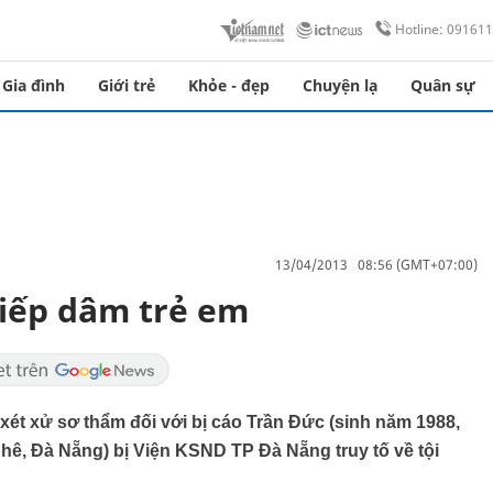
Hotline: 09161
Gia đình
Giới trẻ
Khỏe - đẹp
Chuyện lạ
Quân sự
13/04/2013 08:56 (GMT+07:00)
hiếp dâm trẻ em
ét xử sơ thẩm đối với bị cáo Trần Đức (sinh năm 1988,
hê, Đà Nẵng) bị Viện KSND TP Đà Nẵng truy tố về tội