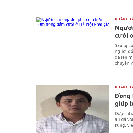
PHÁP LU
Người
cưới ở
Sau bị c
người đố
đã lên m
chuyển v
PHÁP LU
Đồng 
giúp 
Được nhờ
ẩu đả vớ
súng, vi