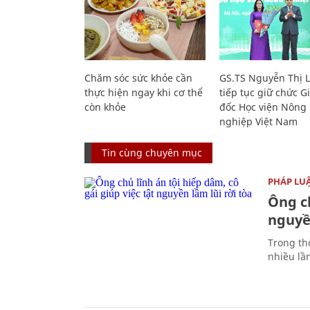
Chăm sóc sức khỏe cần
GS.TS Nguyễn Thị 
thực hiện ngay khi cơ thể
tiếp tục giữ chức 
còn khỏe
đốc Học viện Nông
nghiệp Việt Nam
Tin cùng chuyên mục
PHÁP LU
Ông ch
nguyền
Trong thờ
nhiều lầ