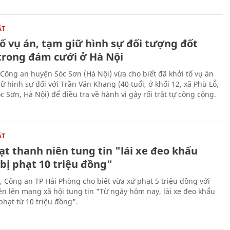
ẬT
ố vụ án, tạm giữ hình sự đối tượng đốt
trong đám cưới ở Hà Nội
Công an huyện Sóc Sơn (Hà Nội) vừa cho biết đã khởi tố vụ án
ữ hình sự đối với Trần Văn Khang (40 tuổi, ở khối 12, xã Phù Lỗ,
 Sơn, Hà Nội) để điều tra về hành vi gây rối trật tự công cộng.
ẬT
t thanh niên tung tin "lái xe đeo khẩu
bị phạt 10 triệu đồng"
, Công an TP Hải Phòng cho biết vừa xử phạt 5 triệu đồng với
ên lên mạng xã hội tung tin "Từ ngày hôm nay, lái xe đeo khẩu
phạt từ 10 triệu đồng".