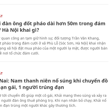
ẬT
 đàn ông đốt pháo dài hơn 50m trong đám
 Hà Nội khai gì?
ơ quan công an tạm giữ hình sự, đối tượng Trần Văn Khang,
t pháo trong đám cưới ở xã Phù Lỗ (Sóc Sơn, Hà Nội) khai nhận
ạng xã hội đặt mua pháo của một người lạ mặt, được người bán
ề nơi tổ chức đám cưới.
ẬT
Nai: Nam thanh niên nổ súng khi chuyển đồ
bạn gái, 1 người trúng đạn
 tới chuyển đồ giúp một cô gái, Khải mang theo súng và xảy ra
i người đàn ông thuê phòng trọ. Khi nạn nhân bỏ chạy, Khải nổ
ên đạn trúng một người khác gây thương tích.