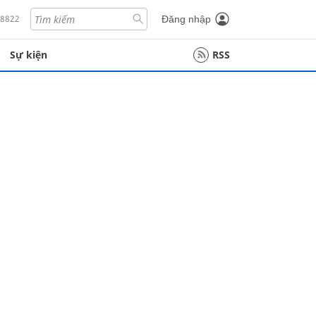
18822
Đăng nhập
Sự kiện
RSS