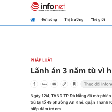
Đời sống
Thị trường
Thế giới
PHÁP LUẬT
Lãnh án 3 năm tù vì 
Ngày 12/4, TAND TP Đà Nẵng đã mở phiên x
trú tại tổ 49 phường An Khê, quận Thanh K
hiếp dâm trẻ em