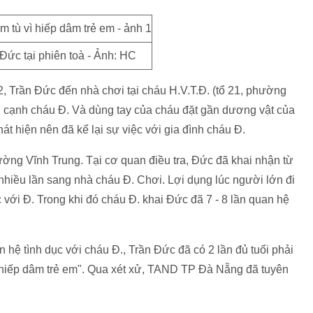
Đức tại phiên toà - Ảnh: HC
, Trần Đức đến nhà chơi tại cháu H.V.T.Đ. (tổ 21, phường
 cạnh cháu Đ. Và dùng tay của cháu đặt gần dương vật của
át hiện nên đã kể lại sự việc với gia đình cháu Đ.
ờng Vĩnh Trung. Tại cơ quan điều tra, Đức đã khai nhận từ
hiều lần sang nhà cháu Đ. Chơi. Lợi dụng lúc người lớn đi
 với Đ. Trong khi đó cháu Đ. khai Đức đã 7 - 8 lần quan hệ
n hệ tình dục với cháu Đ., Trần Đức đã có 2 lần đủ tuổi phải
 "hiếp dâm trẻ em". Qua xét xử, TAND TP Đà Nẵng đã tuyên