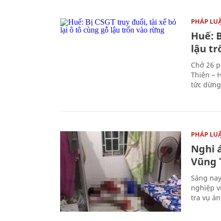
PHÁP LU
Huế: B
lậu t
Chở 26 p
Thiên – 
tức dừng
PHÁP LU
Nghi á
Vũng 
Sáng nay
nghiệp v
tra vụ á