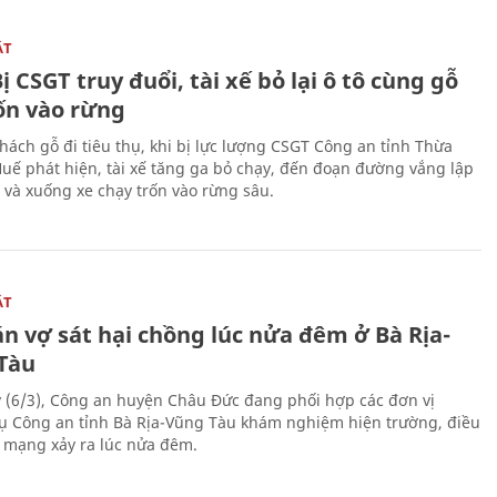
ẬT
ị CSGT truy đuổi, tài xế bỏ lại ô tô cùng gỗ
rốn vào rừng
hách gỗ đi tiêu thụ, khi bị lực lượng CSGT Công an tỉnh Thừa
Huế phát hiện, tài xế tăng ga bỏ chạy, đến đoạn đường vắng lập
 và xuống xe chạy trốn vào rừng sâu.
ẬT
n vợ sát hại chồng lúc nửa đêm ở Bà Rịa-
Tàu
 (6/3), Công an huyện Châu Đức đang phối hợp các đơn vị
ụ Công an tỉnh Bà Rịa-Vũng Tàu khám nghiệm hiện trường, điều
n mạng xảy ra lúc nửa đêm.