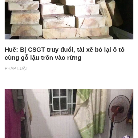
Huế: Bị CSGT truy đuổi, tài xế bỏ lại ô tô
cùng gỗ lậu trốn vào rừng
PHÁP LUẬT