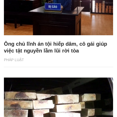
Ông chủ lĩnh án tội hiếp dâm, cô gái giúp
việc tật nguyền lầm lũi rời tòa
PHÁP LUẬT