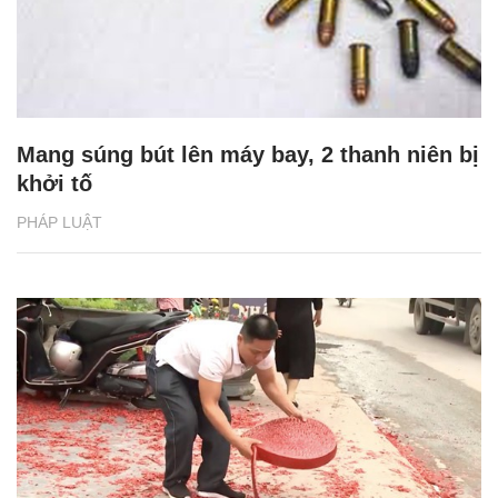
Mang súng bút lên máy bay, 2 thanh niên bị
khởi tố
PHÁP LUẬT