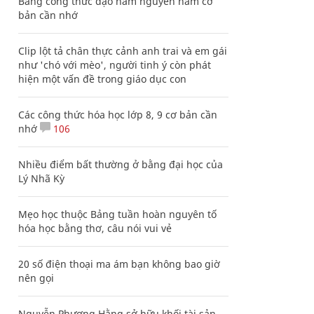
Bảng công thức đạo hàm nguyên hàm cơ
bản cần nhớ
Clip lột tả chân thực cảnh anh trai và em gái
như 'chó với mèo', người tinh ý còn phát
hiện một vấn đề trong giáo dục con
Các công thức hóa học lớp 8, 9 cơ bản cần
nhớ
106
Nhiều điểm bất thường ở bằng đại học của
Lý Nhã Kỳ
Mẹo học thuộc Bảng tuần hoàn nguyên tố
hóa học bằng thơ, câu nói vui vẻ
20 số điện thoại ma ám bạn không bao giờ
nên gọi
Nguyễn Phương Hằng sở hữu khối tài sản