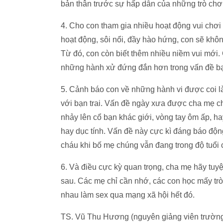
bản thân trước sự hấp dẫn của những trò chơ
4. Cho con tham gia nhiều hoạt động vui chơi g
hoạt động, sôi nổi, đầy hào hứng, con sẽ kh
Từ đó, con còn biết thêm nhiều niềm vui mới
những hành xử đứng đắn hơn trong vấn đề bạn 
5. Cảnh báo con về những hành vi được coi là
với bạn trai. Vấn đề ngày xưa được cha mẹ ch
nhảy lên cổ bạn khác giới, vòng tay ôm ấp, h
hay dục tính. Vấn đề này cực kì đáng báo độn
cháu khi bố mẹ chúng vẫn đang trong độ tuổi 
6. Và điều cực kỳ quan trọng, cha mẹ hãy tuyệt
sau. Các mẹ chỉ cần nhớ, các con học mấy trò
nhau làm sex qua mạng xã hội hết đó.
TS. Vũ Thu Hương (nguyên giảng viên trư