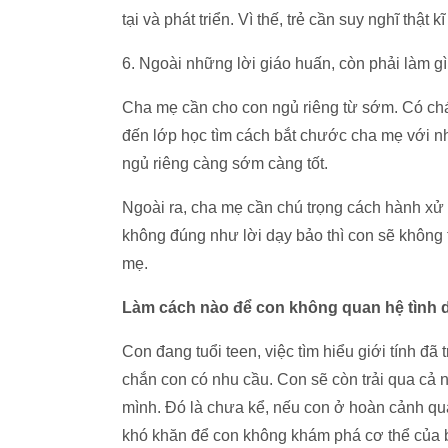
tại và phát triển. Vì thế, trẻ cần suy nghĩ thật
6. Ngoài những lời giáo huấn, còn phải làm g
Cha mẹ cần cho con ngủ riêng từ sớm. Có chá
đến lớp học tìm cách bắt chước cha mẹ với nh
ngủ riêng càng sớm càng tốt.
Ngoài ra, cha mẹ cần chú trọng cách hành xử
không đúng như lời dạy bảo thì con sẽ không
mẹ.
Làm cách nào để con không quan hệ tình
Con đang tuổi teen, việc tìm hiểu giới tính đã
chắn con có nhu cầu. Con sẽ còn trải qua cả
mình. Đó là chưa kể, nếu con ở hoàn cảnh quá 
khó khăn để con không khám phá cơ thể của b