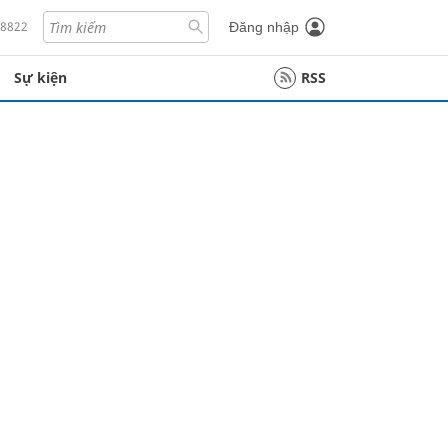
18822
Đăng nhập
Sự kiện
RSS