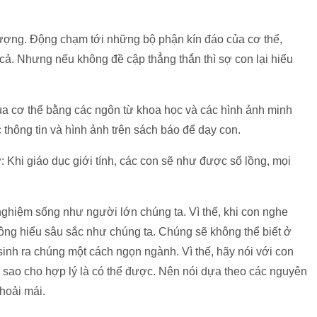
gượng. Động chạm tới những bộ phận kín đáo của cơ thể,
i cả. Nhưng nếu không đề cập thẳng thắn thì sợ con lại hiểu
ủa cơ thể bằng các ngôn từ khoa học và các hình ảnh minh
 thông tin và hình ảnh trên sách báo để dạy con.
 Khi giáo dục giới tính, các con sẽ như được sổ lồng, mọi
 nghiệm sống như người lớn chúng ta. Vì thế, khi con nghe
không hiểu sâu sắc như chúng ta. Chúng sẽ không thể biết ở
sinh ra chúng một cách ngọn ngành. Vì thế, hãy nói với con
i sao cho hợp lý là có thể được. Nên nói dựa theo các nguyên
hoải mái.