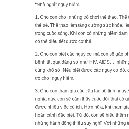
“Nhà nghỉ” nguy hiểm.
1. Cho con chơi những trò chơi thể thao. Thể 
thể trẻ. Thể thao làm tăng cường sức khỏe, là
trong cuộc sống. Khi con có những niềm đam 
có thể điều tiết được cơ thể.
2. Cho con biết các nguy cơ mà con sẽ gặp p
bệnh tật quá đáng sợ như HIV, AIDS…. những
cùng khổ sở. Nếu biết được các nguy cơ đó, 
trò chơi nguy hiểm.
3. Cho con tham gia các câu lạc bộ tình nguyệ
nghĩa này, con sẽ cảm thấy cuộc đời thật có gi
được nhiều việc có ích. Hơn nữa, khi tham gi
hoàn cảnh đặc biệt. Từ đó, con sẽ hiểu thêm 
những hành động thiếu suy nghĩ. Với những trả