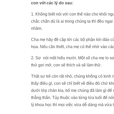
con với các lý do sau:
1. Không biết nói với con thế nào cho khỏi n
chắc chắn dù là ai trong chúng ta thì đều ngạ
nhầm.
Cha mẹ hãy đề cập tới các bộ phận kín đáo c
họa. Nếu cần thiết, cha mẹ có thể nhờ vào các
2. Sợ nói một hiểu mười. Một số cha mẹ lo sợ:
thứ gợi mở, con sẽ thích và sẽ làm thử.
Thật sự trẻ còn rất nhỏ, chúng không có kinh
thấy điều gì, con sẽ chỉ biết về điều đó chứ 
dưới lớp chăn kia, bố mẹ chúng đã làm gì để 
thẳng thắn. Tùy thuộc vào từng lứa tuổi để nó
lý khoa học thì mọi việc vừa dễ dàng mà vừa t