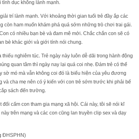
i tình dục không lành mạnh.
iải trí lành mạnh. Với khoảng thời gian tuổi trẻ đầy ắp các
ông còn ham muốn khám phá quá sớm những trò chơi trai gái.
. Con có nhiều bạn bè và đam mê mới. Chắc chắn con sẽ có
bè khác giới và giới tính nói chung.
 thiếu nghiêm túc. Trẻ ngày này luôn dễ dãi trong hành động
úng quan tâm thì ngày nay lại quá coi nhẹ. Đám trẻ có thể
ay sờ mó mà vẫn không coi đó là biểu hiện của yêu đương
g và cha mẹ nên có ý kiến với con trẻ sớm trước khi phải bế
cắp sách đến trường.
 đối cấm con tham gia mạng xã hội. Cái này, tôi sẽ nói kĩ
 này trên mạng và các con cũng lan truyền clip sex và dạy
ờng ĐHSPHN)