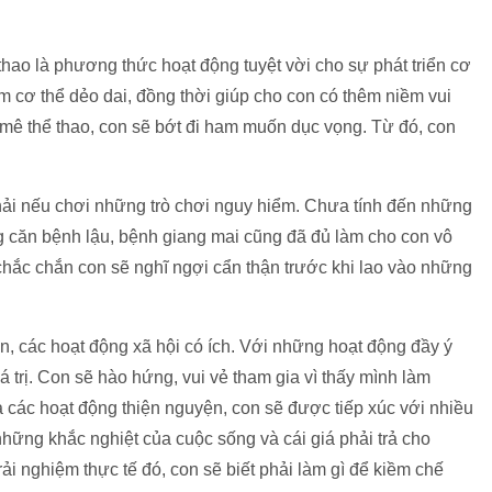
thao là phương thức hoạt động tuyệt vời cho sự phát triển cơ
m cơ thể dẻo dai, đồng thời giúp cho con có thêm niềm vui
mê thể thao, con sẽ bớt đi ham muốn dục vọng. Từ đó, con
hải nếu chơi những trò chơi nguy hiểm. Chưa tính đến những
 căn bệnh lậu, bệnh giang mai cũng đã đủ làm cho con vô
chắc chắn con sẽ nghĩ ngợi cẩn thận trước khi lao vào những
n, các hoạt động xã hội có ích. Với những hoạt động đầy ý
á trị. Con sẽ hào hứng, vui vẻ tham gia vì thấy mình làm
a các hoạt động thiện nguyện, con sẽ được tiếp xúc với nhiều
những khắc nghiệt của cuộc sống và cái giá phải trả cho
i nghiệm thực tế đó, con sẽ biết phải làm gì để kiềm chế