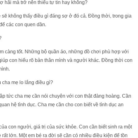
sợ hãi mà trở nên thiếu tự tin hay không?
ẻ sẽ không thấy điều gì đáng sợ ở đó cả. Đồng thời, trong gia
 để các con quen dần.
?
 càng tốt. Những bộ quần áo, những đồ chơi phù hợp với
ể giúp con hiểu rõ bản thân mình và người khác. Đồng thời con
mình.
 cha mẹ lo lắng điều gì?
 lập tức cha mẹ cần nói chuyện với con thật đàng hoàng. Cần
quan hệ tình dục. Cha mẹ cần cho con biết về tình dục an
của con người, giá trị của sức khỏe. Con cần biết sinh ra một
rất lớn. Một em bé ra đời sẽ cần có nhiều điều kiện để tồn