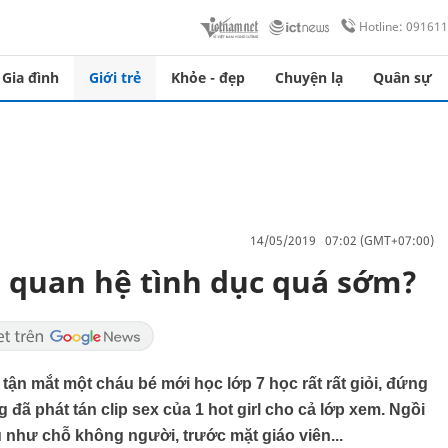
Hotline: 09161
Gia đình
Giới trẻ
Khỏe - đẹp
Chuyện lạ
Quân sự
14/05/2019 07:02 (GMT+07:00)
 quan hệ tình dục quá sớm?
 tận mắt một cháu bé mới học lớp 7 học rất rất giỏi, đứng
 đã phát tán clip sex của 1 hot girl cho cả lớp xem. Ngồi
 như chỗ không người, trước mặt giáo viên...