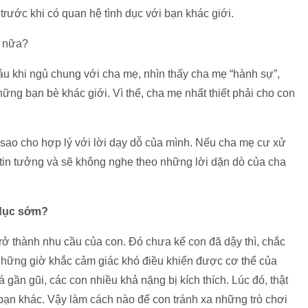
 kĩ trước khi có quan hệ tình dục với bạn khác giới.
ì nữa?
u khi ngủ chung với cha mẹ, nhìn thấy cha mẹ “hành sự”,
ững bạn bè khác giới. Vì thế, cha mẹ nhất thiết phải cho con
 sao cho hợp lý với lời dạy dỗ của mình. Nếu cha mẹ cư xử
 tin tưởng và sẽ không nghe theo những lời dặn dò của cha
 dục sớm?
 trở thành nhu cầu của con. Đó chưa kể con đã dậy thì, chắc
 những giờ khắc cảm giác khó điều khiển được cơ thể của
gần gũi, các con nhiều khả nặng bị kích thích. Lúc đó, thật
ạn khác. Vậy làm cách nào để con tránh xa những trò chơi