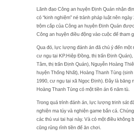
Lãnh đạo Công an huyện Định Quán nhận định 
có “kinh nghiệm” né tránh pháp luật nên ngà
trộm cắp của Công an huyện Định Quán được x
Công an huyện điều động vào cuộc để tham g
Qua đó, lực lượng đánh án đã chú ý đến một
cư ngụ tại KP.Hiệp Đồng, thị trấn Định Quán)
Tâm, thị trấn Định Quán), Nguyễn Hoàng Thiê
huyện Thống Nhất), Hoàng Thanh Tùng (sinh 
1990, cư ngụ tại xã Ngọc Định). Đây là băng n
Hoàng Thanh Tùng có một tiền án 6 năm tù.
Trong quá trình đánh án, lực lượng trinh sát 
nghiện ma túy và nghiện game bắn cá. Chúng 
các thú vui tai hại này. Và có một điều không
cũng rủng rỉnh tiền để ăn chơi.