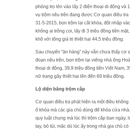
phòng trọ lẻn vào lấy 2 điện thoại di động và 1
vụ trộm nêu trên đang được Cơ quan điều tra 
31-5-2015, bọn trộm lại cắt khóa, đột nhập v
không ai trông coi, lấy đi 3 triệu đồng tiền mặ
khô với tổng giá trị thiệt hại 44,5 triệu đồng.
Sau chuyến “ăn hàng” này vẫn chưa thấy cơ qu
đoạn nêu trên, bọn trộm lại viếng nhà ông Hoà
thoại di động, 39,9 triệu đồng tiền Việt Nam,
nữ trang gây thiệt hại lên đến 69 triệu đồng.
Lộ diện băng trộm cắp
Cơ quan điều tra phát hiện ra một điều không
ổ khóa mà các gia chủ dùng để khóa cửa nhà. 
quy luật chung mà lúc thì trộm cắp ban ngày, 
tay, bỏ túi, mặc dù lúc ấy trong nhà gia chủ c