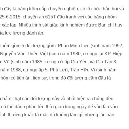
đây là băng trộm cắp chuyên nghiệp, có tổ chức hẳn hoi và
y 25-6-2015, chuyên án 615T đấu tranh với các băng nhóm
ác lập. Nhiều trinh sát giàu kinh nghiệm được Ban chỉ huy
ia lực lượng đánh án.
 nhóm gồm 5 đối tượng gồm: Phan Minh Lực (sinh năm 1992,
, Nguyễn Văn Thiên Việt (sinh năm 1980, cư ngụ tại KP. Hiệp
n Vũ (sinh năm 1985, cư ngụ ở ấp Gia Yên, xã Gia Tân 3,
năm 1988, cư ngụ ấp 5, Phú Lợi), Trần Hữu Vị (sinh năm
hóm có tiền án, tiền sự, trong đó đối tượng cầm đầu là
đã bám chặt các đối tượng này và phát hiện ra chúng đều
có thể dành phần lớn thời gian trong ngày để vùi đầu vào
 bình thường khác là mặc dù không làm gì, nhưng lúc nào