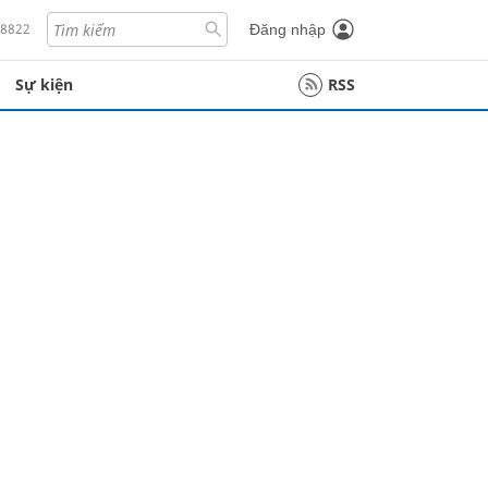
18822
Đăng nhập
Sự kiện
RSS