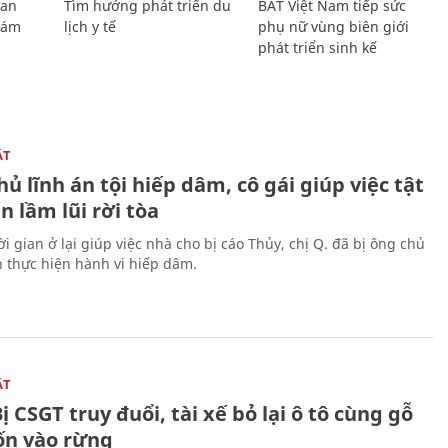
Lan
Tìm hướng phát triển du
BAT Việt Nam tiếp sức
Giám
lịch y tế
phụ nữ vùng biên giới
phát triển sinh kế
ẬT
ủ lĩnh án tội hiếp dâm, cô gái giúp việc tật
 lầm lũi rời tòa
i gian ở lại giúp việc nhà cho bị cáo Thủy, chị Q. đã bị ông chủ
n thực hiện hành vi hiếp dâm.
ẬT
ị CSGT truy đuổi, tài xế bỏ lại ô tô cùng gỗ
rốn vào rừng