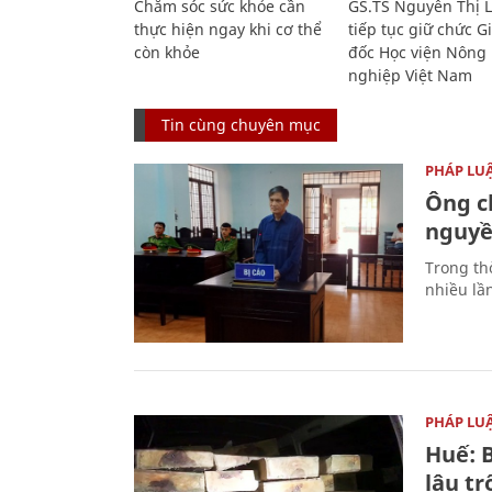
Chăm sóc sức khỏe cần
GS.TS Nguyễn Thị 
thực hiện ngay khi cơ thể
tiếp tục giữ chức 
còn khỏe
đốc Học viện Nông
nghiệp Việt Nam
Tin cùng chuyên mục
PHÁP LU
Ông ch
nguyền
Trong thờ
nhiều lầ
PHÁP LU
Huế: B
lậu t