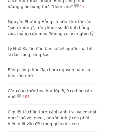
Cách học thuộc nhanh Bảng công thức
lượng giác bằng thơ, "thần chú"
17
Nguyễn Phương Hằng sở hữu khối tài sản
"siêu khủng", từng khoe sổ đỏ tính bằng
cân, mắng cựu mẫu 'không có nổi nghìn tỷ'
Lý Nhã Kỳ lần đầu tâm sự về người cha Liệt
sĩ đặc công rừng Sác
Bảng công thức đạo hàm nguyên hàm cơ
bản cần nhớ
Các công thức hóa học lớp 8, 9 cơ bản cần
nhớ
106
Clip lột tả chân thực cảnh anh trai và em gái
như 'chó với mèo', người tinh ý còn phát
hiện một vấn đề trong giáo dục con