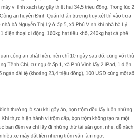
 máy vi tính xách tay gây thiệt hại 34,5 triệu đồng. Trong lúc 2
Công an huyện Định Quán khẩn trương truy xét thì vào trưa
ào nhà bà Nguyễn Thị Lý ở ấp 5, xã Phú Vinh khi nhà bà Lý
t, 1 điện thoại di động, 160kg hạt tiêu khô, 240kg hạt cà phê
an công an phát hiện, nên chỉ 10 ngày sau đó, cũng với thủ
ng Tềnh Chi, cư ngụ ở ấp 1, xã Phú Vinh lấy 2 iPad, 1 điện
 35 ngàn đài tệ (khoảng 23,4 triệu đồng), 100 USD cùng một số
 bình thường là sau khi gây án, bọn trộm đều lấy luôn những
Khi thực hiện hành vi trộm cắp, bọn trộm không tạo ra một
lúc ban đêm và chỉ lấy đi những thứ tài sản gọn, nhẹ, dễ xách
ó nhiều xe máy đắt tiền nhưng trộm vẫn làm ngơ.