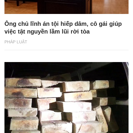
Ông chủ lĩnh án tội hiếp dâm, cô gái giúp
việc tật nguyền lầm lũi rời tòa
PHÁP LUẬT