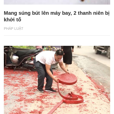
Mang súng bút lên máy bay, 2 thanh niên bị
khởi tố
PHÁP LUẬT