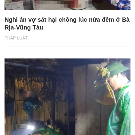
Nghi án vợ sát hại chồng lúc nửa đêm ở Bà
Rịa-Vũng Tàu
PHÁP LUẬT