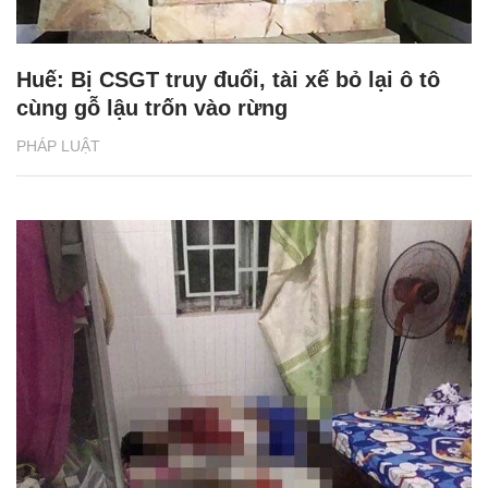
Huế: Bị CSGT truy đuổi, tài xế bỏ lại ô tô
cùng gỗ lậu trốn vào rừng
PHÁP LUẬT