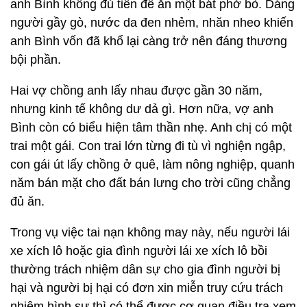
anh Bình không đủ tiền để ăn một bát phở bò. Dáng
người gầy gò, nước da đen nhẻm, nhăn nheo khiến
anh Bình vốn đã khổ lại càng trở nên đáng thương
bội phần.
Hai vợ chồng anh lấy nhau được gần 30 năm,
nhưng kinh tế không dư dả gì. Hơn nữa, vợ anh
Bình còn có biểu hiện tâm thần nhẹ. Anh chị có một
trai một gái. Con trai lớn từng đi tù vì nghiện ngập,
con gái út lấy chồng ở quê, làm nông nghiệp, quanh
năm bán mặt cho đất bán lưng cho trời cũng chẳng
đủ ăn.
Trong vụ việc tai nạn không may này, nếu người lái
xe xích lô hoặc gia đình người lái xe xích lô bồi
thường trách nhiệm dân sự cho gia đình người bị
hại và người bị hại có đơn xin miễn truy cứu trách
nhiệm hình sự thì có thể được cơ quan điều tra xem