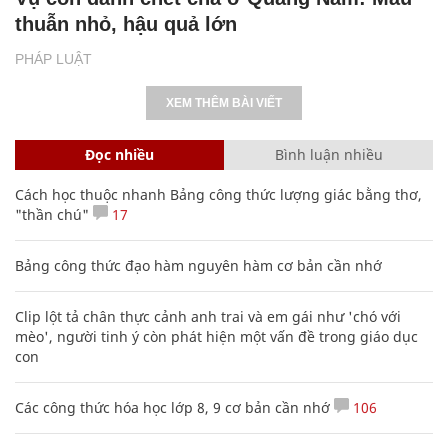
thuẫn nhỏ, hậu quả lớn
PHÁP LUẬT
XEM THÊM BÀI VIẾT
Đọc nhiều
Bình luận nhiều
Cách học thuộc nhanh Bảng công thức lượng giác bằng thơ,
"thần chú"
17
Bảng công thức đạo hàm nguyên hàm cơ bản cần nhớ
Clip lột tả chân thực cảnh anh trai và em gái như 'chó với
mèo', người tinh ý còn phát hiện một vấn đề trong giáo dục
con
Các công thức hóa học lớp 8, 9 cơ bản cần nhớ
106