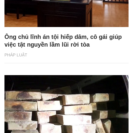
Ông chủ lĩnh án tội hiếp dâm, cô gái giúp
việc tật nguyền lầm lũi rời tòa
PHÁP LUẬT