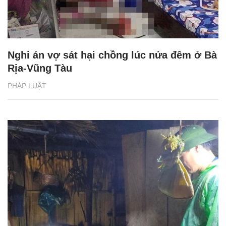
Nghi án vợ sát hại chồng lúc nửa đêm ở Bà
Rịa-Vũng Tàu
PHÁP LUẬT