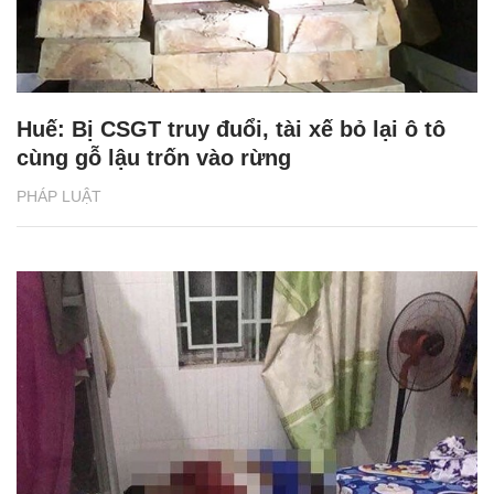
Huế: Bị CSGT truy đuổi, tài xế bỏ lại ô tô
cùng gỗ lậu trốn vào rừng
PHÁP LUẬT