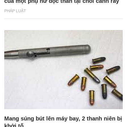
của một phụ nữ độc thân tại chòi canh rẫy
PHÁP LUẬT
Mang súng bút lên máy bay, 2 thanh niên bị
khởi tố