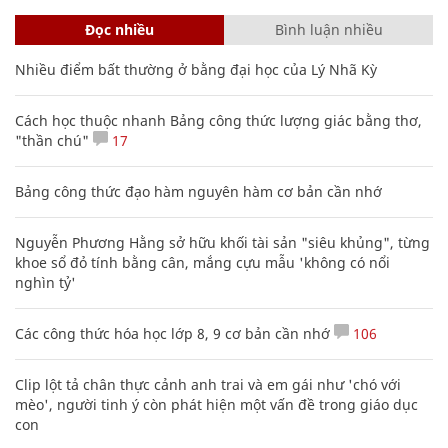
Đọc nhiều
Bình luận nhiều
Nhiều điểm bất thường ở bằng đại học của Lý Nhã Kỳ
Cách học thuộc nhanh Bảng công thức lượng giác bằng thơ,
"thần chú"
17
Bảng công thức đạo hàm nguyên hàm cơ bản cần nhớ
Nguyễn Phương Hằng sở hữu khối tài sản "siêu khủng", từng
khoe sổ đỏ tính bằng cân, mắng cựu mẫu 'không có nổi
nghìn tỷ'
Các công thức hóa học lớp 8, 9 cơ bản cần nhớ
106
Clip lột tả chân thực cảnh anh trai và em gái như 'chó với
mèo', người tinh ý còn phát hiện một vấn đề trong giáo dục
con