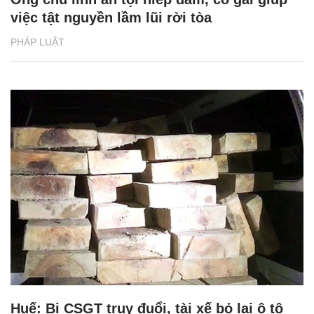
việc tật nguyền lầm lũi rời tòa
PHÁP LUẬT
Huế: Bị CSGT truy đuổi, tài xế bỏ lại ô tô