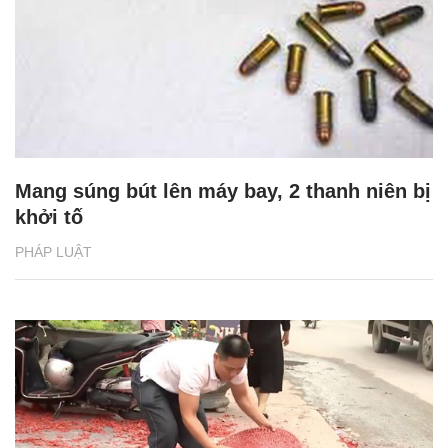
Mang súng bút lên máy bay, 2 thanh niên bị
khởi tố
PHÁP LUẬT