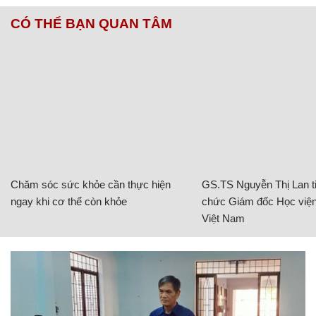
CÓ THỂ BẠN QUAN TÂM
Chăm sóc sức khỏe cần thực hiện
GS.TS Nguyễn Thị Lan ti
ngay khi cơ thể còn khỏe
chức Giám đốc Học viện
Việt Nam