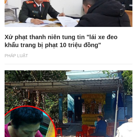
Xử phạt thanh niên tung tin "lái xe đeo
khẩu trang bị phạt 10 triệu đồng"
PHÁP LUẬT