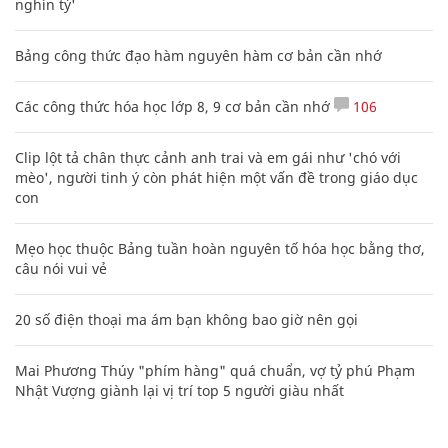
nghìn tỷ'
Bảng công thức đạo hàm nguyên hàm cơ bản cần nhớ
Các công thức hóa học lớp 8, 9 cơ bản cần nhớ
106
Clip lột tả chân thực cảnh anh trai và em gái như 'chó với
mèo', người tinh ý còn phát hiện một vấn đề trong giáo dục
con
Mẹo học thuộc Bảng tuần hoàn nguyên tố hóa học bằng thơ,
câu nói vui vẻ
20 số điện thoại ma ám bạn không bao giờ nên gọi
Mai Phương Thúy "phím hàng" quá chuẩn, vợ tỷ phú Phạm
Nhật Vượng giành lại vị trí top 5 người giàu nhất