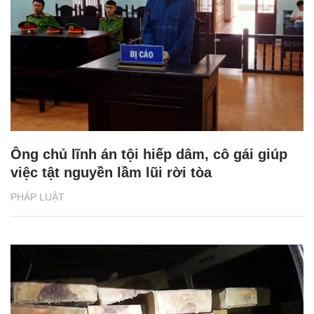
Ông chủ lĩnh án tội hiếp dâm, cô gái giúp
việc tật nguyền lầm lũi rời tòa
PHÁP LUẬT