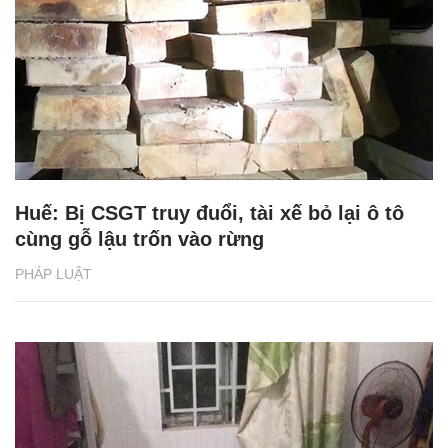
Huế: Bị CSGT truy đuổi, tài xế bỏ lại ô tô
cùng gỗ lậu trốn vào rừng
PHÁP LUẬT