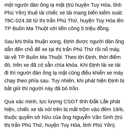
một người đàn ông lạ mặt (trú huyện Tuy Hòa, tỉnh
Phú Yên) thuê lái chiếc xe tải mang biển kiểm soát:
78C-024.38 từ thị trấn Phú Thứ, huyện Tuy Hòa lên
TP Buôn Ma Thuột với tiền công 5 triệu đồng.
Sau khi thỏa thuận xong, Định được người đàn ông
dẫn đến chỗ để xe tại thị trấn Phú Thứ rồi nổ máy,
lái về TP Buôn Ma Thuột. Theo lời Định, thời điểm
đó, trên xe đã có sẵn chìa khóa. Khi Định lái xe tải
đi thì người đàn ông lạ mặt cũng điều khiển xe máy
chạy theo phía sau. Tuy nhiên, khi phát hiện Định bị
bắt giữ thì người này đã bỏ trốn.
Qua xác minh, lực lượng CSGT tỉnh Đắk Lắk phát
hiện, chiếc xe tải nói trên bị mất trộm vào đêm 19/6,
thuộc quyền sở hữu của ông Nguyễn Văn Sinh (trú
thị trấn Phú Thứ, huyện Tuy Hòa, tỉnh Phú Yên).