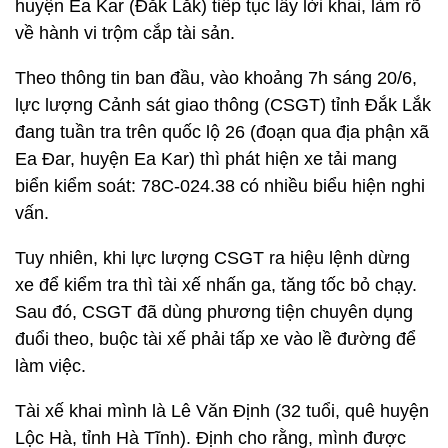
huyện Ea Kar (Đắk Lắk) tiếp tục lấy lời khai, làm rõ
về hành vi trộm cắp tài sản.
Theo thông tin ban đầu, vào khoảng 7h sáng 20/6,
lực lượng Cảnh sát giao thông (CSGT) tỉnh Đắk Lắk
đang tuần tra trên quốc lộ 26 (đoạn qua địa phận xã
Ea Đar, huyện Ea Kar) thì phát hiện xe tải mang
biển kiểm soát: 78C-024.38 có nhiều biểu hiện nghi
vấn.
Tuy nhiên, khi lực lượng CSGT ra hiệu lệnh dừng
xe để kiểm tra thì tài xế nhấn ga, tăng tốc bỏ chạy.
Sau đó, CSGT đã dùng phương tiện chuyên dụng
đuổi theo, buộc tài xế phải tấp xe vào lề đường để
làm việc.
Tài xế khai mình là Lê Văn Định (32 tuổi, quê huyện
Lộc Hà, tỉnh Hà Tĩnh). Định cho rằng, mình được