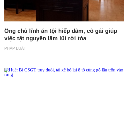
Ông chủ lĩnh án tội hiếp dâm, cô gái giúp
việc tật nguyền lầm lũi rời tòa
PHÁP LUẬT