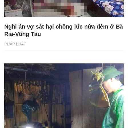
Nghi án vợ sát hại chồng lúc nửa đêm ở Bà
Rịa-Vũng Tàu
PHÁP LUẬT