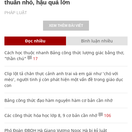
thuẫn nhỏ, hậu quả lớn
PHÁP LUẬT
XEM THÊM BÀI VIẾT
Đọc nhiều
Bình luận nhiều
Cách học thuộc nhanh Bảng công thức lượng giác bằng thơ,
"thần chú"
17
Clip lột tả chân thực cảnh anh trai và em gái như 'chó với
mèo', người tinh ý còn phát hiện một vấn đề trong giáo dục
con
Bảng công thức đạo hàm nguyên hàm cơ bản cần nhớ
Các công thức hóa học lớp 8, 9 cơ bản cần nhớ
106
Phó Đoàn ĐBQH Hà Giang Vương Ngọc Hà bị kỷ luật