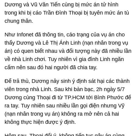
Dương và Vũ Văn Tiến cùng bị mức án tử hình
trong khi bị cáo Trần Đình Thoại bị tuyên mức án tù
chung thân.
Như Infonet đã thông tin, cáo trạng của vụ án cho
thấy Dương và Lê Thị Ánh Linh (nạn nhân trong vụ
án) có quen biết nhau và đối tượng này đã nhiều lần
về nhà Linh chơi. Tuy nhiên vì gia đình Linh ngăn
cấm nên sau đó hai người đã chia tay.
Để trả thù, Dương nảy sinh ý định sát hại các thành
viên trong nhà Linh. Sau khi bàn bạc, 2h ngày 5/7
Dương cùng Thoại đi từ TP.HCM tới Bình Phước để
ra tay. Tuy nhiên sau nhiều lần gọi điện nhưng Vỹ
(nạn nhân trong vụ án) không ra mở nên cả hai
không thực hiện được ý định.
Hôm sau, Thoại đổi ý, không tiếp tục gây án cùng