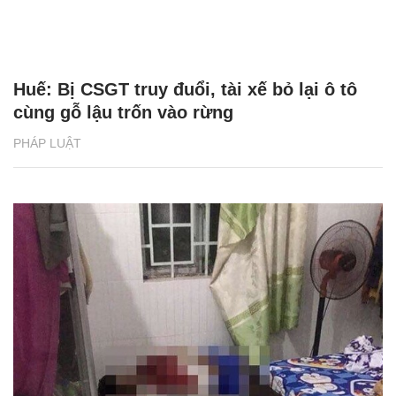
Huế: Bị CSGT truy đuổi, tài xế bỏ lại ô tô
cùng gỗ lậu trốn vào rừng
PHÁP LUẬT