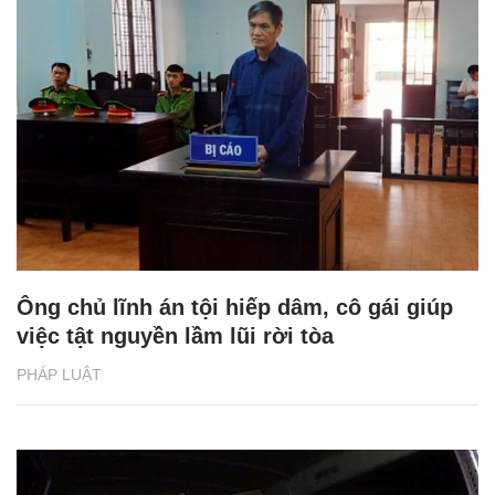
Ông chủ lĩnh án tội hiếp dâm, cô gái giúp
việc tật nguyền lầm lũi rời tòa
PHÁP LUẬT