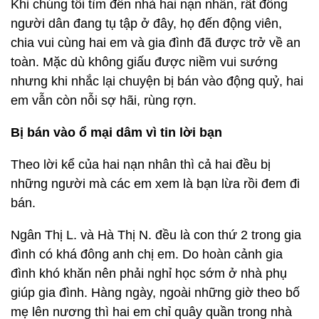
Khi chúng tôi tìm đến nhà hai nạn nhân, rất đông
người dân đang tụ tập ở đây, họ đến động viên,
chia vui cùng hai em và gia đình đã được trở về an
toàn. Mặc dù không giấu được niềm vui sướng
nhưng khi nhắc lại chuyện bị bán vào động quỷ, hai
em vẫn còn nỗi sợ hãi, rùng rợn.
Bị bán vào ổ mại dâm vì tin lời bạn
Theo lời kể của hai nạn nhân thì cả hai đều bị
những người mà các em xem là bạn lừa rồi đem đi
bán.
Ngân Thị L. và Hà Thị N. đều là con thứ 2 trong gia
đình có khá đông anh chị em. Do hoàn cảnh gia
đình khó khăn nên phải nghỉ học sớm ở nhà phụ
giúp gia đình. Hàng ngày, ngoài những giờ theo bố
mẹ lên nương thì hai em chỉ quây quần trong nhà