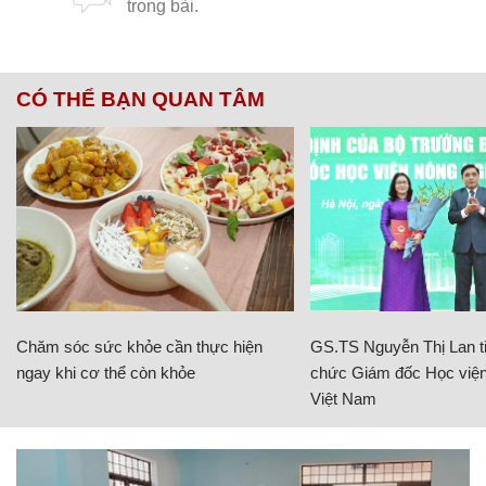
CÓ THỂ BẠN QUAN TÂM
Chăm sóc sức khỏe cần thực hiện
GS.TS Nguyễn Thị Lan ti
ngay khi cơ thể còn khỏe
chức Giám đốc Học viện
Việt Nam