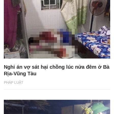
Nghi án vợ sát hại chồng lúc nửa đêm ở Bà
Rịa-Vũng Tàu
PHÁP LUẬT