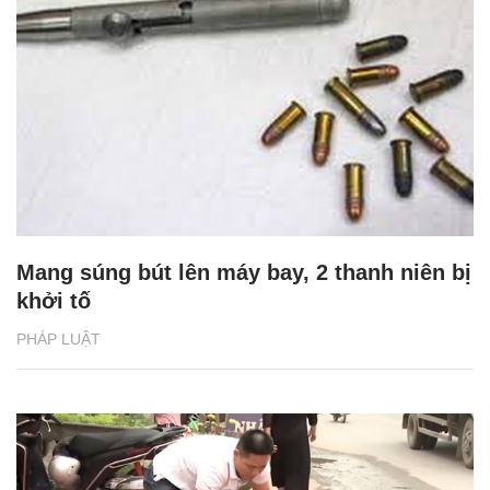
Mang súng bút lên máy bay, 2 thanh niên bị
khởi tố
PHÁP LUẬT