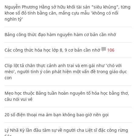
Nguyễn Phương Hằng sở hữu khối tài sản "siêu khủng", từng
khoe sổ đỏ tính bằng cân, mắng cựu mẫu 'không có nổi
nghìn tỷ'
Bảng công thức đạo hàm nguyên hàm cơ bản cần nhớ
Các công thức hóa học lớp 8, 9 cơ bản cần nhớ
106
Clip lột tả chân thực cảnh anh trai và em gái như 'chó với
mèo', người tinh ý còn phát hiện một vấn đề trong giáo dục
con
Mẹo học thuộc Bảng tuần hoàn nguyên tố hóa học bằng thơ,
câu nói vui vẻ
20 số điện thoại ma ám bạn không bao giờ nên gọi
Lý Nhã Kỳ lần đầu tâm sự về người cha Liệt sĩ đặc công rừng