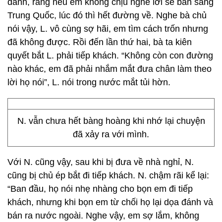
đánh, rằng nếu em không chịu nghe lời sẽ bán sang
Trung Quốc, lúc đó thì hết đường về. Nghe bà chủ
nói vậy, L. vô cùng sợ hãi, em tìm cách trốn nhưng
đã không được. Rồi đến lần thứ hai, bà ta kiên
quyết bắt L. phải tiếp khách. “Không còn con đường
nào khác, em đã phải nhắm mắt đưa chân làm theo
lời họ nói”, L. nói trong nước mắt tủi hờn.
N. vẫn chưa hết bàng hoàng khi nhớ lại chuyện
đã xảy ra với mình.
Với N. cũng vậy, sau khi bị đưa về nhà nghỉ, N.
cũng bị chủ ép bắt đi tiếp khách. N. chậm rãi kể lại:
“Ban đầu, họ nói nhẹ nhàng cho bọn em đi tiếp
khách, nhưng khi bọn em từ chối họ lại dọa đánh và
bán ra nước ngoài. Nghe vậy, em sợ lắm, không