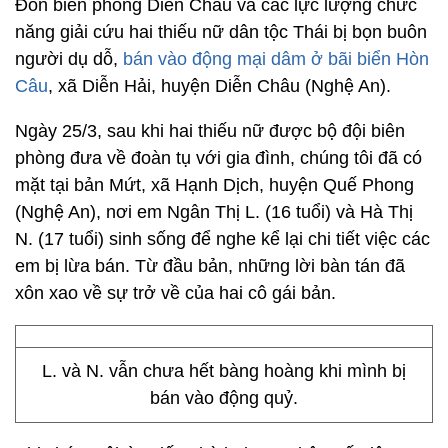
Đồn biên phòng Diễn Châu và các lực lượng chức
năng giải cứu hai thiếu nữ dân tộc Thái bị bọn buôn
người dụ dỗ,
bán vào động mại dâm ở bãi biển Hòn
Câu
, xã Diễn Hải, huyện Diễn Châu (Nghệ An).
Ngày 25/3, sau khi hai thiếu nữ được bộ đội biên
phòng đưa về đoàn tụ với gia đình, chúng tôi đã có
mặt tại bản Mứt, xã Hạnh Dịch, huyện Quế Phong
(Nghệ An), nơi em Ngân Thị L. (16 tuổi) và Hà Thị
N. (17 tuổi) sinh sống để nghe kể lại chi tiết việc các
em bị lừa bán. Từ đầu bản, những lời bàn tán đã
xôn xao về sự trở về của hai cô gái bản.
L. và N. vẫn chưa hết bàng hoàng khi mình bị
bán vào động quỷ.