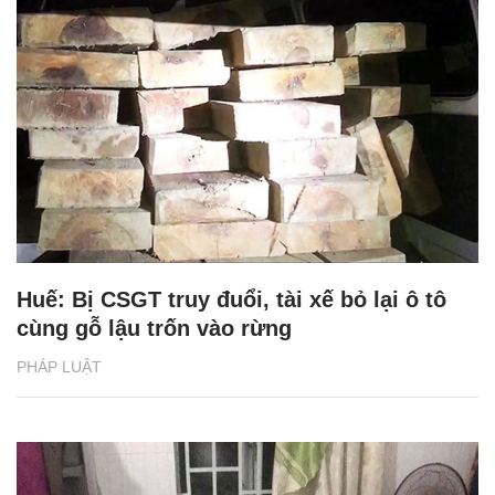
Huế: Bị CSGT truy đuổi, tài xế bỏ lại ô tô
cùng gỗ lậu trốn vào rừng
PHÁP LUẬT