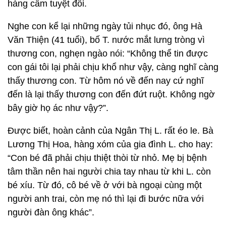
hàng cấm tuyệt đối.
Nghe con kể lại những ngày tủi nhục đó, ông Hà
Văn Thiện (41 tuổi), bố T. nước mắt lưng tròng vì
thương con, nghẹn ngào nói: “Không thể tin được
con gái tôi lại phải chịu khổ như vậy, càng nghĩ càng
thấy thương con. Từ hôm nó về đến nay cứ nghĩ
đến là lại thấy thương con đến đứt ruột. Không ngờ
bây giờ họ ác như vậy?”.
Được biết, hoàn cảnh của Ngân Thị L. rất éo le. Bà
Lương Thị Hoa, hàng xóm của gia đình L. cho hay:
“Con bé đã phải chịu thiệt thòi từ nhỏ. Mẹ bị bệnh
tâm thần nên hai người chia tay nhau từ khi L. còn
bé xíu. Từ đó, cô bé về ở với bà ngoại cùng một
người anh trai, còn mẹ nó thì lại đi bước nữa với
người đàn ông khác”.