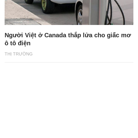
Người Việt ở Canada thắp lửa cho giấc mơ
ô tô điện
THỊ TRƯỜNG