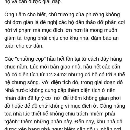
họ và cần được giải đáp.
Ông Lâm cho biết, chủ trương của phường không
chỉ đơn giản là đề nghị các hộ dân tháo dỡ phần cơi
nới vi phạm mà mục đích lớn hơn là mong muốn
giảm tải trọng phải chịu cho khu nhà, đảm bảo an
toàn cho cư dân.
Các "chuồng cọp" hầu hết tồn tại từ cách đây hàng
chục năm. Lúc mới bàn giao nhà, hầu hết các căn
hộ có diện tích từ 12-24m2 nhưng có hộ có tới 3 thế
hệ chung sống. Với diện tích đó, trong giai đoạn đó
Nhà nước không cung cấp thêm diện tích ở nên
nhân dân đã tự ý cơi nới để thêm không gian phơi
đồ hoặc để đồ chứ không vì mục đích ở. Công năng
tòa nhà lúc thiết kế không chịu trách nhiệm phải
"gánh" thêm những phần này. Đến nay, khu nhà đã
được xếp hạng nhà nguy hiểm cấp độ D, phần cơi