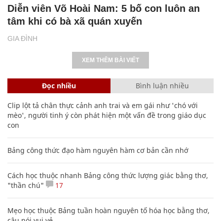
Diễn viên Võ Hoài Nam: 5 bố con luôn an
tâm khi có bà xã quán xuyến
GIA ĐÌNH
XEM THÊM BÀI VIẾT
Đọc nhiều
Bình luận nhiều
Clip lột tả chân thực cảnh anh trai và em gái như 'chó với
mèo', người tinh ý còn phát hiện một vấn đề trong giáo dục
con
Bảng công thức đạo hàm nguyên hàm cơ bản cần nhớ
Cách học thuộc nhanh Bảng công thức lượng giác bằng thơ,
"thần chú"
17
Mẹo học thuộc Bảng tuần hoàn nguyên tố hóa học bằng thơ,
câu nói vui vẻ