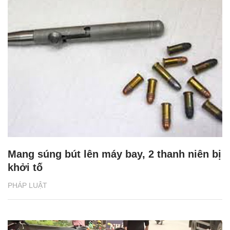
Mang súng bút lên máy bay, 2 thanh niên bị
khởi tố
PHÁP LUẬT