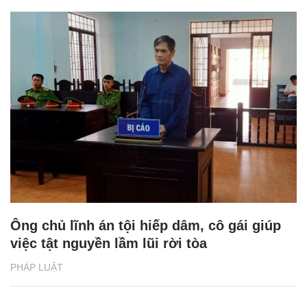
Ông chủ lĩnh án tội hiếp dâm, cô gái giúp
việc tật nguyền lầm lũi rời tòa
PHÁP LUẬT