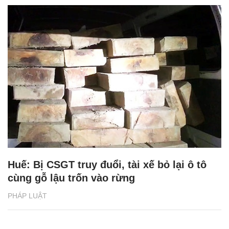
Huế: Bị CSGT truy đuổi, tài xế bỏ lại ô tô
cùng gỗ lậu trốn vào rừng
PHÁP LUẬT