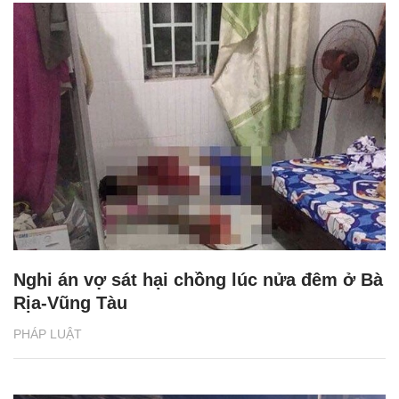
Nghi án vợ sát hại chồng lúc nửa đêm ở Bà
Rịa-Vũng Tàu
PHÁP LUẬT