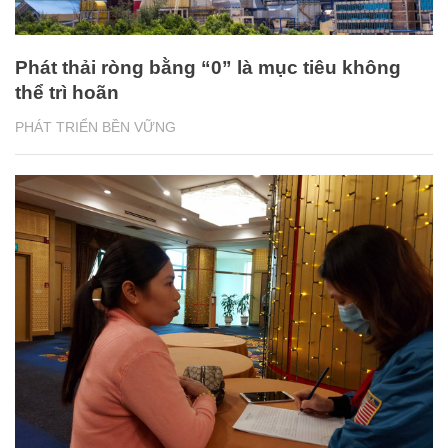
Phát thải ròng bằng “0” là mục tiêu không
thể trì hoãn
PHÁT TRIỂN BỀN VỮNG