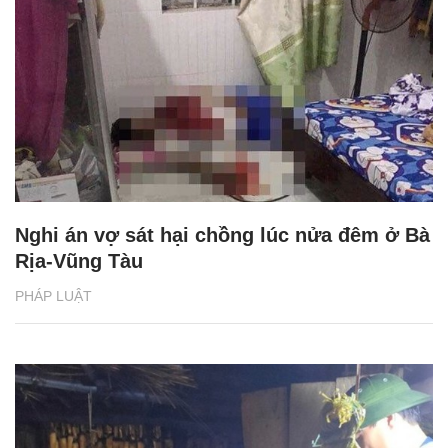
Nghi án vợ sát hại chồng lúc nửa đêm ở Bà
Rịa-Vũng Tàu
PHÁP LUẬT