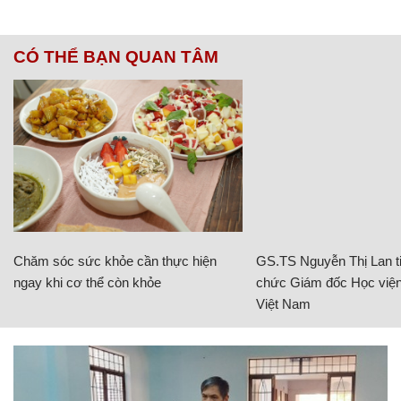
CÓ THỂ BẠN QUAN TÂM
Chăm sóc sức khỏe cần thực hiện
GS.TS Nguyễn Thị Lan ti
ngay khi cơ thể còn khỏe
chức Giám đốc Học viện
Việt Nam