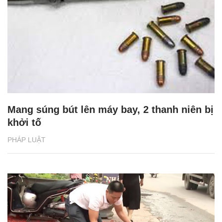
Mang súng bút lên máy bay, 2 thanh niên bị
khởi tố
PHÁP LUẬT