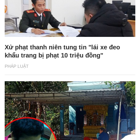
Xử phạt thanh niên tung tin "lái xe đeo
khẩu trang bị phạt 10 triệu đồng"
PHÁP LUẬT