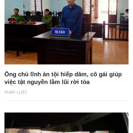
Ông chủ lĩnh án tội hiếp dâm, cô gái giúp
việc tật nguyền lầm lũi rời tòa
PHÁP LUẬT