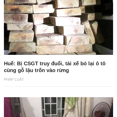
Huế: Bị CSGT truy đuổi, tài xế bỏ lại ô tô
cùng gỗ lậu trốn vào rừng
PHÁP LUẬT