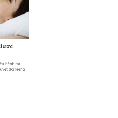
 được
ều bệnh tật
uyệt đối kiêng