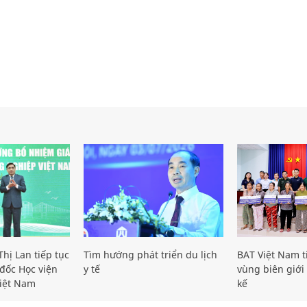
hị Lan tiếp tục
Tìm hướng phát triển du lịch
BAT Việt Nam t
đốc Học viện
y tế
vùng biên giới 
iệt Nam
kế