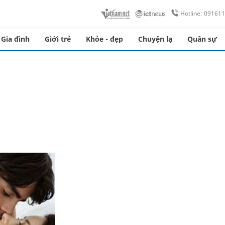
Hotline: 09161
Gia đình
Giới trẻ
Khỏe - đẹp
Chuyện lạ
Quân sự