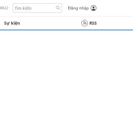
18822
Đăng nhập
Sự kiện
RSS