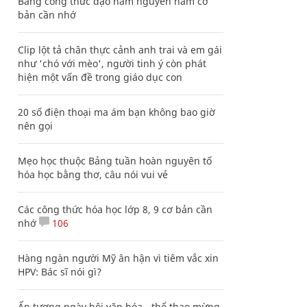
Bảng công thức đạo hàm nguyên hàm cơ
bản cần nhớ
Clip lột tả chân thực cảnh anh trai và em gái
như 'chó với mèo', người tinh ý còn phát
hiện một vấn đề trong giáo dục con
20 số điện thoại ma ám bạn không bao giờ
nên gọi
Mẹo học thuộc Bảng tuần hoàn nguyên tố
hóa học bằng thơ, câu nói vui vẻ
Các công thức hóa học lớp 8, 9 cơ bản cần
nhớ
106
Hàng ngàn người Mỹ ân hận vì tiêm vắc xin
HPV: Bác sĩ nói gì?
Ấn tượng ngày hội văn hóa - thể thao mừng