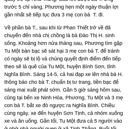
trước 5 chỉ vàng, Phương hẹn một ngày thuận lợi
gần nhất sẽ tiếp tục đưa 3 mẹ con bà T. đi.
Về phần bà T., sau khi từ Phan Thiết trở về đã
chuyển đến nhà chị chồng là bà Đào Thị H. sinh
sống. Khoảng hơn nửa tháng sau, Phương tìm gặp
Tu Một bàn bạc sẽ sát hại 3 mẹ con bà T. để tránh
có ngày sẽ bị lộ và chúng quyết định điểm đến tiếp
theo sẽ là quê của Tu Một, huyện Bình Sơn, tỉnh
Nghĩa Bình. Sáng 14-5, cả hai đạp xe lên nhà bà H.
thông báo cho bà T. chuẩn bị tư trang, tiền bạc để
sáng mai xuất phát sớm. Gần 5 giờ sáng hôm sau,
cũng tại bến xe Ninh Hòa, Phương, Tu Một và 3 mẹ
con bà T. bắt xe đò ngược ra Nghĩa Bình. Chiều
cùng ngày, xe đến huyện Sơn Tịnh, cả nhóm xuống
xe và ăn uống. Gần tối, Tu Một đưa cả 5 người vào
ở nhờ nhà người quen ở xã Tịnh Thắng. Buổi tối,