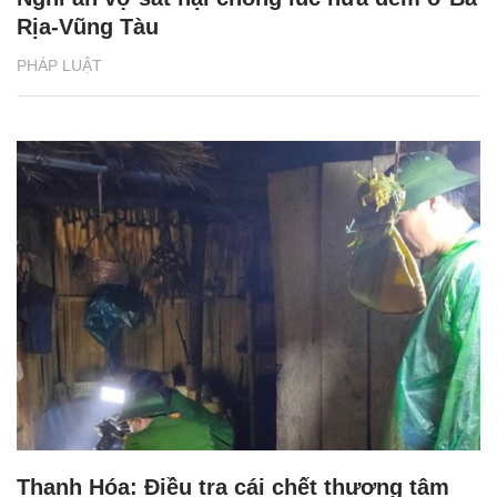
Rịa-Vũng Tàu
PHÁP LUẬT
Thanh Hóa: Điều tra cái chết thương tâm