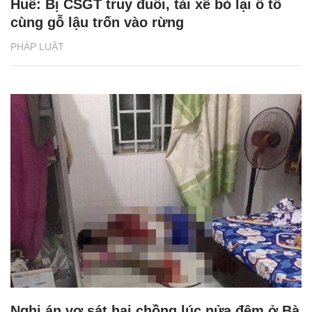
Huế: Bị CSGT truy đuổi, tài xế bỏ lại ô tô
cùng gỗ lậu trốn vào rừng
PHÁP LUẬT
Nghi án vợ sát hại chồng lúc nửa đêm ở Bà