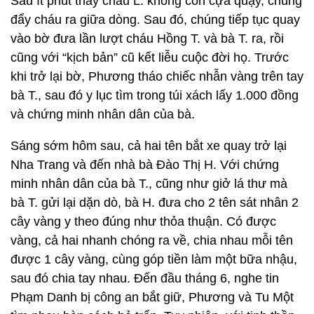
Sau ít phút thấy cháu L. không còn cựa quậy, chúng
đẩy cháu ra giữa dòng. Sau đó, chúng tiếp tục quay
vào bờ đưa lần lượt cháu Hồng T. và bà T. ra, rồi
cũng với “kịch bản” cũ kết liễu cuộc đời họ. Trước
khi trở lại bờ, Phương tháo chiếc nhẫn vàng trên tay
bà T., sau đó y lục tìm trong túi xách lấy 1.000 đồng
và chứng minh nhân dân của bà.
Sáng sớm hôm sau, cả hai tên bắt xe quay trở lại
Nha Trang và đến nhà bà Đào Thị H. Với chứng
minh nhân dân của bà T., cũng như giở lá thư mà
bà T. gửi lại dặn dò, bà H. đưa cho 2 tên sát nhân 2
cây vàng y theo đúng như thỏa thuận. Có được
vàng, cả hai nhanh chóng ra về, chia nhau mỗi tên
được 1 cây vàng, cùng góp tiền làm một bữa nhậu,
sau đó chia tay nhau. Đến đầu tháng 6, nghe tin
Phạm Danh bị công an bắt giữ, Phương và Tu Một