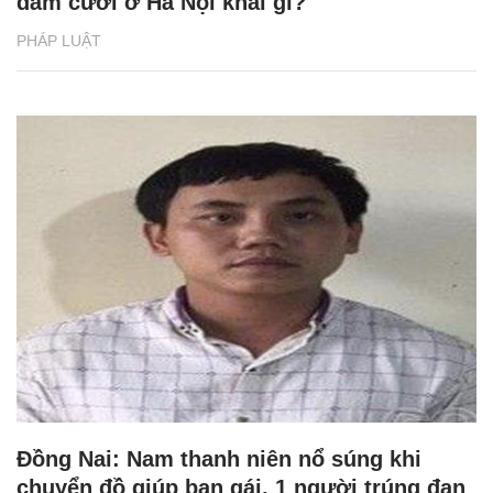
đám cưới ở Hà Nội khai gì?
PHÁP LUẬT
Đồng Nai: Nam thanh niên nổ súng khi
chuyển đồ giúp bạn gái, 1 người trúng đạn