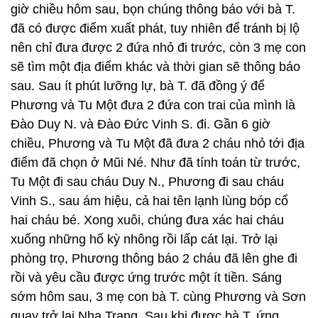
giờ chiều hôm sau, bọn chúng thông báo với bà T.
đã có được điểm xuất phát, tuy nhiên để tránh bị lộ
nên chỉ đưa được 2 đứa nhỏ đi trước, còn 3 mẹ con
sẽ tìm một địa điểm khác và thời gian sẽ thông báo
sau. Sau ít phút lưỡng lự, bà T. đã đồng ý để
Phương và Tu Một đưa 2 đứa con trai của mình là
Đào Duy N. và Đào Đức Vinh S. đi. Gần 6 giờ
chiều, Phương và Tu Một đã đưa 2 cháu nhỏ tới địa
điểm đã chọn ở Mũi Né. Như đã tính toán từ trước,
Tu Một đi sau cháu Duy N., Phương đi sau cháu
Vinh S., sau ám hiệu, cả hai tên lạnh lùng bóp cổ
hai cháu bé. Xong xuôi, chúng đưa xác hai cháu
xuống những hố kỳ nhông rồi lấp cát lại. Trở lại
phòng trọ, Phương thông báo 2 cháu đã lên ghe đi
rồi và yêu cầu được ứng trước một ít tiền. Sáng
sớm hôm sau, 3 mẹ con bà T. cùng Phương và Sơn
quay trở lại Nha Trang. Sau khi được bà T. ứng