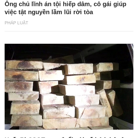
Ông chủ lĩnh án tội hiếp dâm, cô gái giúp
việc tật nguyền lầm lũi rời tòa
PHÁP LUẬT