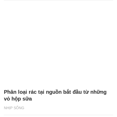
Phân loại rác tại nguồn bắt đầu từ những
vỏ hộp sữa
NHỊP SỐNG