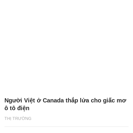
Người Việt ở Canada thắp lửa cho giấc mơ
ô tô điện
THỊ TRƯỜNG