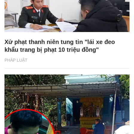
Xử phạt thanh niên tung tin "lái xe đeo
khẩu trang bị phạt 10 triệu đồng"
PHÁP LUẬT