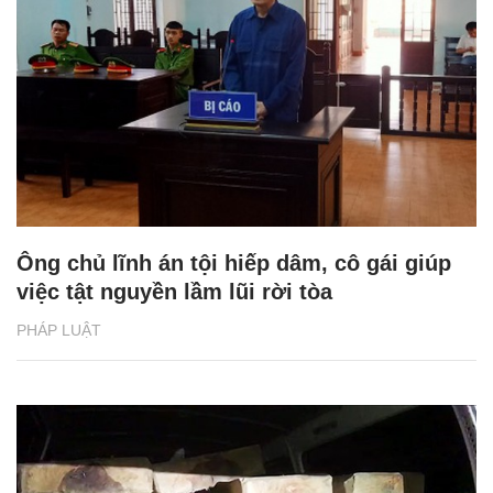
Ông chủ lĩnh án tội hiếp dâm, cô gái giúp
việc tật nguyền lầm lũi rời tòa
PHÁP LUẬT