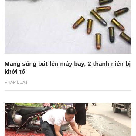
Mang súng bút lên máy bay, 2 thanh niên bị
khởi tố
PHÁP LUẬT