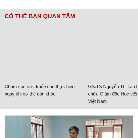
CÓ THỂ BẠN QUAN TÂM
Chăm sóc sức khỏe cần thực hiện
GS.TS Nguyễn Thị Lan ti
ngay khi cơ thể còn khỏe
chức Giám đốc Học viện
Việt Nam