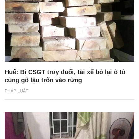
Huế: Bị CSGT truy đuổi, tài xế bỏ lại ô tô
cùng gỗ lậu trốn vào rừng
PHÁP LUẬT