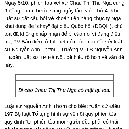
Ngày 5/10, phiên tòa xét xử Châu Thị Thu Nga cùng
9 đồng phạm bước sang ngày làm việc thứ 4. Khi
luật sư đặt câu hỏi về khoản tiền hàng chục tỷ Nga
khai dùng để "chạy" đại biểu Quốc hội (ĐBQH), chủ
tọa đã không chấp nhận để bị cáo nói vì đang điều
tra, PV Báo điện tử Infonet có cuộc trao đổi với luật
sư Nguyễn Anh Thơm – Trưởng VPLS Nguyễn Anh
– Đoàn luật sư TP Hà Nội, để hiểu rõ hơn về vấn đề
này.
Bị cáo Châu Thị Thu Nga có mặt tại tòa.
Luật sư Nguyễn Anh Thơm cho biết: “Căn cứ Điều
197 Bộ luật Tố tụng hình sự về nội quy phiên tòa
quy định “tại phiên tòa mọi người đều phải có thái