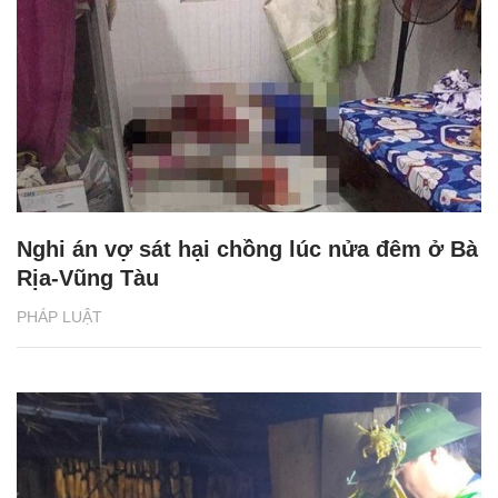
Nghi án vợ sát hại chồng lúc nửa đêm ở Bà
Rịa-Vũng Tàu
PHÁP LUẬT