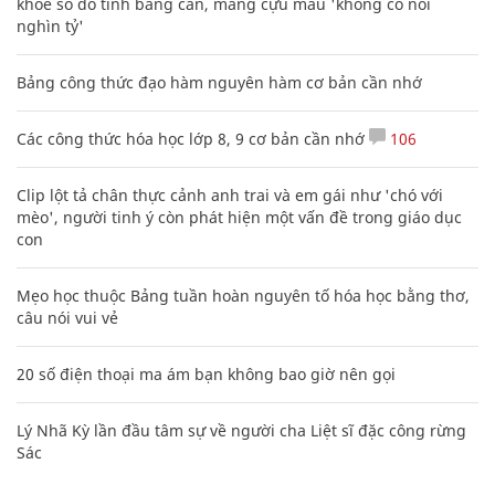
khoe sổ đỏ tính bằng cân, mắng cựu mẫu 'không có nổi
nghìn tỷ'
Bảng công thức đạo hàm nguyên hàm cơ bản cần nhớ
Các công thức hóa học lớp 8, 9 cơ bản cần nhớ
106
Clip lột tả chân thực cảnh anh trai và em gái như 'chó với
mèo', người tinh ý còn phát hiện một vấn đề trong giáo dục
con
Mẹo học thuộc Bảng tuần hoàn nguyên tố hóa học bằng thơ,
câu nói vui vẻ
20 số điện thoại ma ám bạn không bao giờ nên gọi
Lý Nhã Kỳ lần đầu tâm sự về người cha Liệt sĩ đặc công rừng
Sác