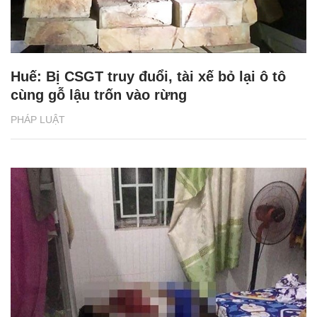
Huế: Bị CSGT truy đuổi, tài xế bỏ lại ô tô
cùng gỗ lậu trốn vào rừng
PHÁP LUẬT