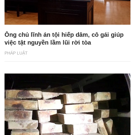
Ông chủ lĩnh án tội hiếp dâm, cô gái giúp
việc tật nguyền lầm lũi rời tòa
PHÁP LUẬT