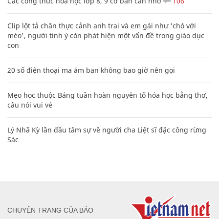
Các công thức hóa học lớp 8, 9 cơ bản cần nhớ
106
Clip lột tả chân thực cảnh anh trai và em gái như 'chó với
mèo', người tinh ý còn phát hiện một vấn đề trong giáo dục
con
20 số điện thoại ma ám bạn không bao giờ nên gọi
Mẹo học thuộc Bảng tuần hoàn nguyên tố hóa học bằng thơ,
câu nói vui vẻ
Lý Nhã Kỳ lần đầu tâm sự về người cha Liệt sĩ đặc công rừng
Sác
CHUYÊN TRANG CỦA BÁO