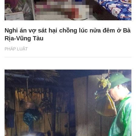
Nghi án vợ sát hại chồng lúc nửa đêm ở Bà
Rịa-Vũng Tàu
PHÁP LUẬT