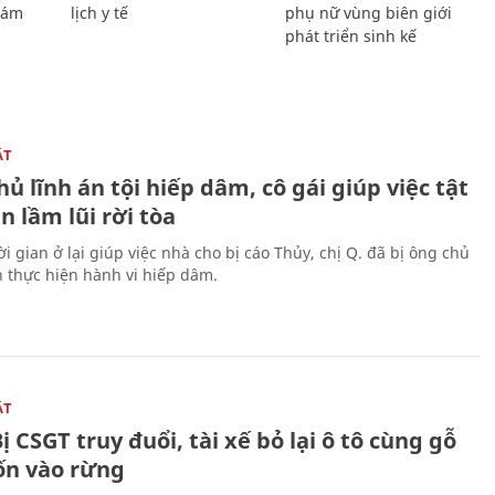
Giám
lịch y tế
phụ nữ vùng biên giới
phát triển sinh kế
ẬT
ủ lĩnh án tội hiếp dâm, cô gái giúp việc tật
 lầm lũi rời tòa
i gian ở lại giúp việc nhà cho bị cáo Thủy, chị Q. đã bị ông chủ
n thực hiện hành vi hiếp dâm.
ẬT
ị CSGT truy đuổi, tài xế bỏ lại ô tô cùng gỗ
rốn vào rừng