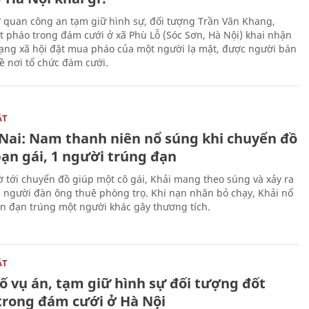
ơ quan công an tạm giữ hình sự, đối tượng Trần Văn Khang,
t pháo trong đám cưới ở xã Phù Lỗ (Sóc Sơn, Hà Nội) khai nhận
ạng xã hội đặt mua pháo của một người lạ mặt, được người bán
ề nơi tổ chức đám cưới.
ẬT
Nai: Nam thanh niên nổ súng khi chuyển đồ
bạn gái, 1 người trúng đạn
 tới chuyển đồ giúp một cô gái, Khải mang theo súng và xảy ra
i người đàn ông thuê phòng trọ. Khi nạn nhân bỏ chạy, Khải nổ
ên đạn trúng một người khác gây thương tích.
ẬT
ố vụ án, tạm giữ hình sự đối tượng đốt
trong đám cưới ở Hà Nội