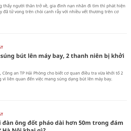
g thấy người thân trở về, gia đình nạn nhân đi tìm thì phát hiện
y đã tử vong trên chòi canh rẫy với nhiều vết thương trên cơ
ẬT
súng bút lên máy bay, 2 thanh niên bị khởi
, Công an TP Hải Phòng cho biết cơ quan điều tra vừa khởi tố 2
g vì liên quan đến việc mang súng dạng bút lên máy bay.
ẬT
 đàn ông đốt pháo dài hơn 50m trong đám
 Hà Nội khai gì?