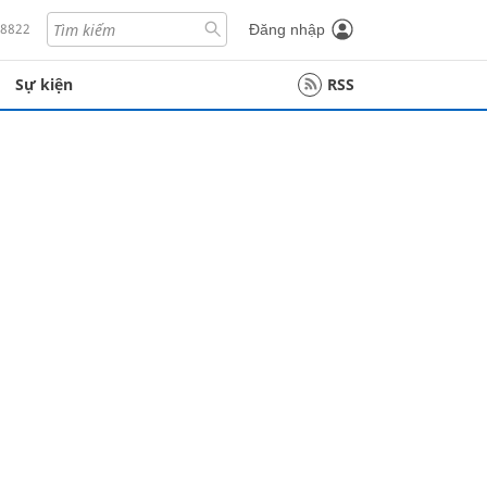
18822
Đăng nhập
Sự kiện
RSS