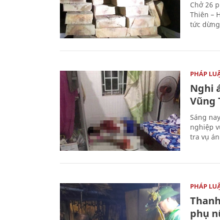
Chở 26 p
Thiên – 
tức dừng
PHÁP LU
Nghi á
Vũng 
Sáng nay
nghiệp v
tra vụ á
PHÁP LU
Thanh
phụ nữ