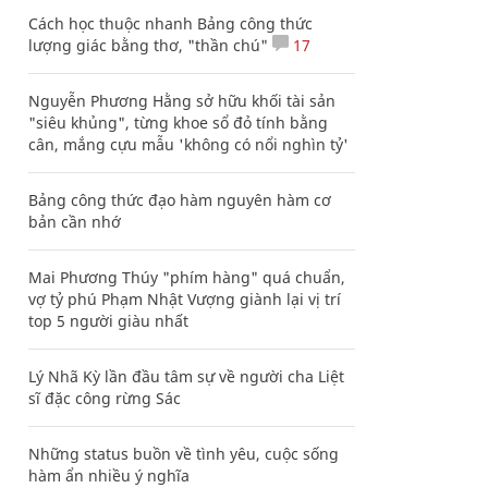
Cách học thuộc nhanh Bảng công thức
lượng giác bằng thơ, "thần chú"
17
Nguyễn Phương Hằng sở hữu khối tài sản
"siêu khủng", từng khoe sổ đỏ tính bằng
cân, mắng cựu mẫu 'không có nổi nghìn tỷ'
Bảng công thức đạo hàm nguyên hàm cơ
bản cần nhớ
Mai Phương Thúy "phím hàng" quá chuẩn,
vợ tỷ phú Phạm Nhật Vượng giành lại vị trí
top 5 người giàu nhất
Lý Nhã Kỳ lần đầu tâm sự về người cha Liệt
sĩ đặc công rừng Sác
Những status buồn về tình yêu, cuộc sống
hàm ẩn nhiều ý nghĩa