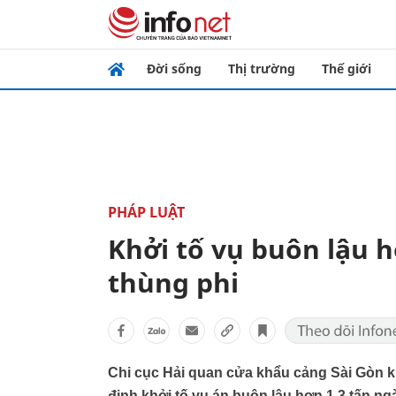
Đời sống
Thị trường
Thế giới
PHÁP LUẬT
Khởi tố vụ buôn lậu h
thùng phi
Chi cục Hải quan cửa khẩu cảng Sài Gòn kh
định khởi tố vụ án buôn lậu hơn 1,3 tấn ng