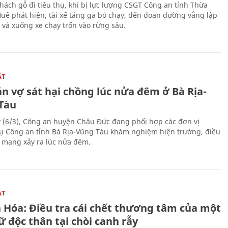
hách gỗ đi tiêu thụ, khi bị lực lượng CSGT Công an tỉnh Thừa
Huế phát hiện, tài xế tăng ga bỏ chạy, đến đoạn đường vắng lập
 và xuống xe chạy trốn vào rừng sâu.
ẬT
n vợ sát hại chồng lúc nửa đêm ở Bà Rịa-
Tàu
 (6/3), Công an huyện Châu Đức đang phối hợp các đơn vị
ụ Công an tỉnh Bà Rịa-Vũng Tàu khám nghiệm hiện trường, điều
n mạng xảy ra lúc nửa đêm.
ẬT
 Hóa: Điều tra cái chết thương tâm của một
 độc thân tại chòi canh rẫy