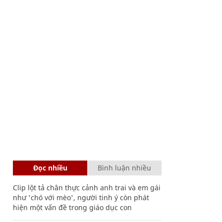
Đọc nhiều
Bình luận nhiều
Clip lột tả chân thực cảnh anh trai và em gái
như 'chó với mèo', người tinh ý còn phát
hiện một vấn đề trong giáo dục con