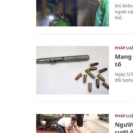
Khi khôn
người nà
thể.
PHÁP LU
Mang 
tố
Ngày 5/3
đối tượn
PHÁP LU
Người
cưới ở