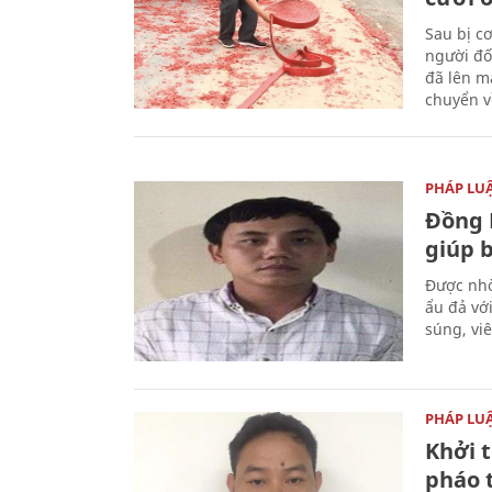
Sau bị c
người đố
đã lên m
chuyển v
PHÁP LU
Đồng 
giúp 
Được nhờ
ẩu đả vớ
súng, vi
PHÁP LU
Khởi t
pháo 