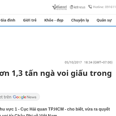
Hotline: 09161
Gia đình
Giới trẻ
Khỏe - đẹp
Chuyện lạ
Quân sự
05/10/2017 18:34 (GMT+07:00)
ơn 1,3 tấn ngà voi giấu trong
u vực 1 - Cục Hải quan TP.HCM - cho biết, vừa ra quyết
à voi từ Châu Phi về Việt Nam.