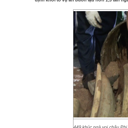
449 khúc ngà voi châu Phi 