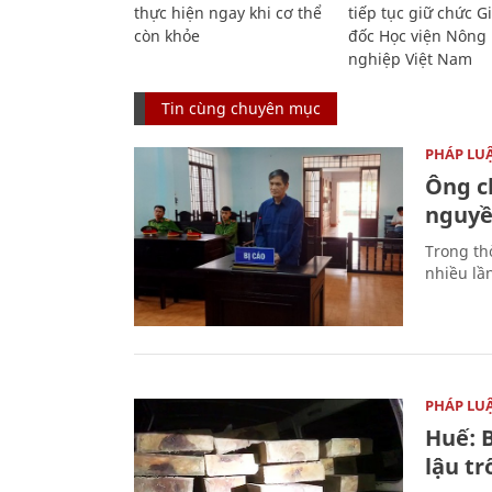
thực hiện ngay khi cơ thể
tiếp tục giữ chức 
còn khỏe
đốc Học viện Nông
nghiệp Việt Nam
Tin cùng chuyên mục
PHÁP LU
Ông ch
nguyền
Trong thờ
nhiều lầ
PHÁP LU
Huế: B
lậu t