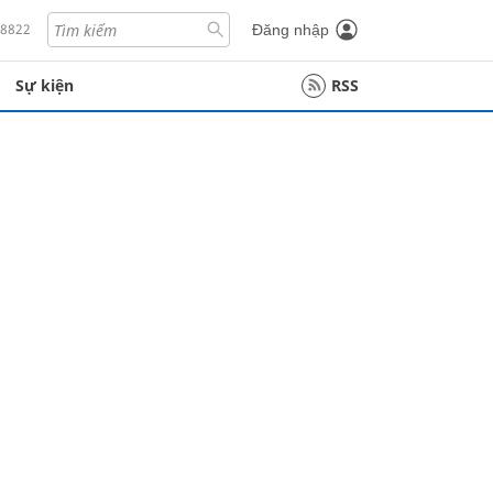
18822
Đăng nhập
Sự kiện
RSS