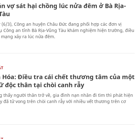
n vợ sát hại chồng lúc nửa đêm ở Bà Rịa-
Tàu
 (6/3), Công an huyện Châu Đức đang phối hợp các đơn vị
ụ Công an tỉnh Bà Rịa-Vũng Tàu khám nghiệm hiện trường, điều
n mạng xảy ra lúc nửa đêm.
ẬT
 Hóa: Điều tra cái chết thương tâm của một
 độc thân tại chòi canh rẫy
g thấy người thân trở về, gia đình nạn nhân đi tìm thì phát hiện
y đã tử vong trên chòi canh rẫy với nhiều vết thương trên cơ
ẬT