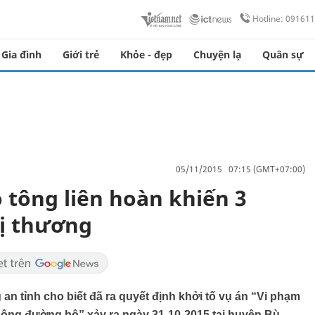
Hotline: 09161
Gia đình
Giới trẻ
Khỏe - đẹp
Chuyện lạ
Quân sự
05/11/2015 07:15 (GMT+07:00)
ỗ tông liên hoàn khiến 3
bị thương
an tỉnh cho biết đã ra quyết định khởi tố vụ án “Vi phạm
thông đường bộ” xảy ra ngày 31-10-2015 tại huyện Bù