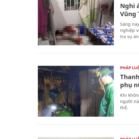
Nghi á
Vũng 
Sáng nay
nghiệp v
tra vụ á
PHÁP LU
Thanh
phụ nữ
Khi khôn
người nà
thể.
PHÁP LU