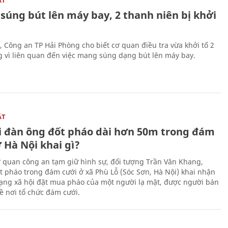
súng bút lên máy bay, 2 thanh niên bị khởi
, Công an TP Hải Phòng cho biết cơ quan điều tra vừa khởi tố 2
g vì liên quan đến việc mang súng dạng bút lên máy bay.
ẬT
 đàn ông đốt pháo dài hơn 50m trong đám
 Hà Nội khai gì?
ơ quan công an tạm giữ hình sự, đối tượng Trần Văn Khang,
t pháo trong đám cưới ở xã Phù Lỗ (Sóc Sơn, Hà Nội) khai nhận
ạng xã hội đặt mua pháo của một người lạ mặt, được người bán
ề nơi tổ chức đám cưới.