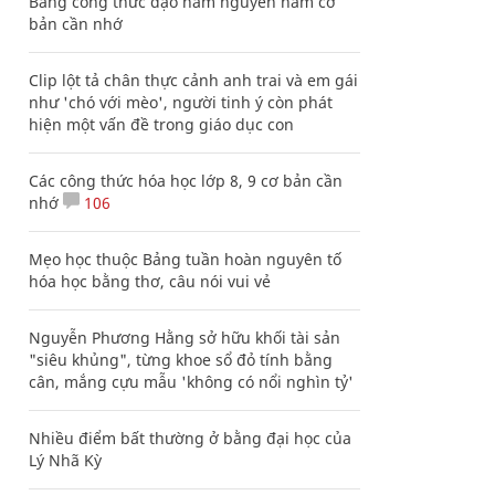
Bảng công thức đạo hàm nguyên hàm cơ
bản cần nhớ
Clip lột tả chân thực cảnh anh trai và em gái
như 'chó với mèo', người tinh ý còn phát
hiện một vấn đề trong giáo dục con
Các công thức hóa học lớp 8, 9 cơ bản cần
nhớ
106
Mẹo học thuộc Bảng tuần hoàn nguyên tố
hóa học bằng thơ, câu nói vui vẻ
Nguyễn Phương Hằng sở hữu khối tài sản
"siêu khủng", từng khoe sổ đỏ tính bằng
cân, mắng cựu mẫu 'không có nổi nghìn tỷ'
Nhiều điểm bất thường ở bằng đại học của
Lý Nhã Kỳ