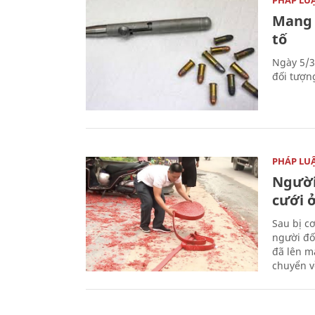
Mang 
tố
Ngày 5/3
đối tượn
PHÁP LU
Người
cưới ở
Sau bị c
người đố
đã lên m
chuyển v