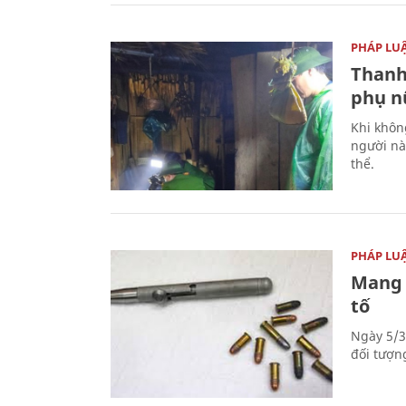
PHÁP LU
Thanh
phụ nữ
Khi khôn
người nà
thể.
PHÁP LU
Mang 
tố
Ngày 5/3
đối tượn