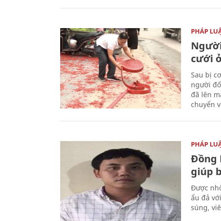
PHÁP LU
Người
cưới ở
Sau bị c
người đố
đã lên m
chuyển v
PHÁP LU
Đồng 
giúp 
Được nhờ
ẩu đả vớ
súng, vi