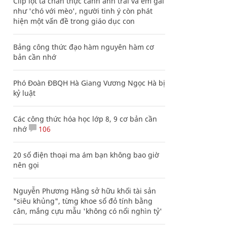
Clip lột tả chân thực cảnh anh trai và em gái
như 'chó với mèo', người tinh ý còn phát
hiện một vấn đề trong giáo dục con
Bảng công thức đạo hàm nguyên hàm cơ
bản cần nhớ
Phó Đoàn ĐBQH Hà Giang Vương Ngọc Hà bị
kỷ luật
Các công thức hóa học lớp 8, 9 cơ bản cần
nhớ
106
20 số điện thoại ma ám bạn không bao giờ
nên gọi
Nguyễn Phương Hằng sở hữu khối tài sản
"siêu khủng", từng khoe sổ đỏ tính bằng
cân, mắng cựu mẫu 'không có nổi nghìn tỷ'