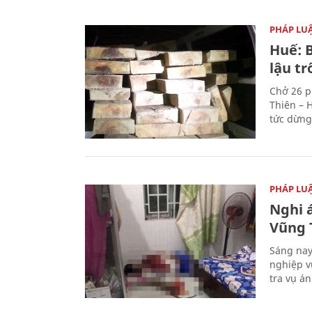
PHÁP LU
Huế: B
lậu t
Chở 26 p
Thiên – 
tức dừng
PHÁP LU
Nghi á
Vũng 
Sáng nay
nghiệp v
tra vụ á