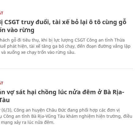
ẬT
ị CSGT truy đuổi, tài xế bỏ lại ô tô cùng gỗ
rốn vào rừng
hách gỗ đi tiêu thụ, khi bị lực lượng CSGT Công an tỉnh Thừa
Huế phát hiện, tài xế tăng ga bỏ chạy, đến đoạn đường vắng lập
 và xuống xe chạy trốn vào rừng sâu.
ẬT
n vợ sát hại chồng lúc nửa đêm ở Bà Rịa-
Tàu
 (6/3), Công an huyện Châu Đức đang phối hợp các đơn vị
ụ Công an tỉnh Bà Rịa-Vũng Tàu khám nghiệm hiện trường, điều
n mạng xảy ra lúc nửa đêm.