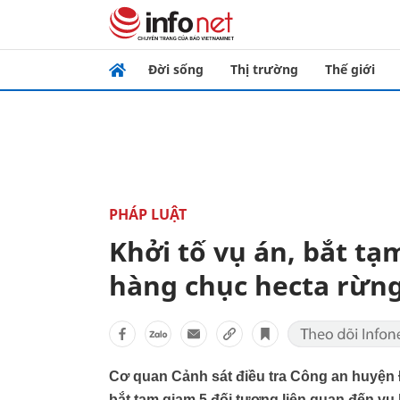
Đời sống
Thị trường
Thế giới
PHÁP LUẬT
Khởi tố vụ án, bắt tạ
hàng chục hecta rừn
Cơ quan Cảnh sát điều tra Công an huyện 
bắt tạm giam 5 đối tượng liên quan đến vụ 