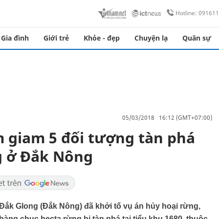
Hotline: 09161
Gia đình
Giới trẻ
Khỏe - đẹp
Chuyện lạ
Quân sự
05/03/2018 16:12 (GMT+07:00)
m giam 5 đối tượng tàn phá
g ở Đắk Nông
Đắk Glong (Đắk Nông) đã khởi tố vụ án hủy hoại rừng,
hàng chục hecta rừng bị tàn phá tại tiểu khu 1680, thuộc