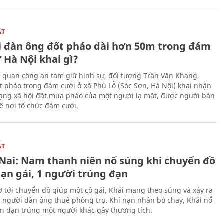
ẬT
 đàn ông đốt pháo dài hơn 50m trong đám
 Hà Nội khai gì?
ơ quan công an tạm giữ hình sự, đối tượng Trần Văn Khang,
t pháo trong đám cưới ở xã Phù Lỗ (Sóc Sơn, Hà Nội) khai nhận
ạng xã hội đặt mua pháo của một người lạ mặt, được người bán
ề nơi tổ chức đám cưới.
ẬT
Nai: Nam thanh niên nổ súng khi chuyển đồ
bạn gái, 1 người trúng đạn
 tới chuyển đồ giúp một cô gái, Khải mang theo súng và xảy ra
i người đàn ông thuê phòng trọ. Khi nạn nhân bỏ chạy, Khải nổ
ên đạn trúng một người khác gây thương tích.