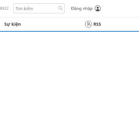
18822
Đăng nhập
Sự kiện
RSS