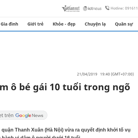
Hotline: 09161
Gia đình
Giới trẻ
Khỏe - đẹp
Chuyện lạ
Quân sự
21/04/2019 19:40 (GMT+07:00)
m ô bé gái 10 tuổi trong ngõ
 quận Thanh Xuân (Hà Nội) vừa ra quyết định khởi tố vụ
ề hành vi dâm ô người dưới 16 tuổi.