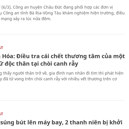
 (6/3), Công an huyện Châu Đức đang phối hợp các đơn vị
ụ Công an tỉnh Bà Rịa-Vũng Tàu khám nghiệm hiện trường, điều
n mạng xảy ra lúc nửa đêm.
ẬT
 Hóa: Điều tra cái chết thương tâm của một
 độc thân tại chòi canh rẫy
g thấy người thân trở về, gia đình nạn nhân đi tìm thì phát hiện
y đã tử vong trên chòi canh rẫy với nhiều vết thương trên cơ
ẬT
súng bút lên máy bay, 2 thanh niên bị khởi