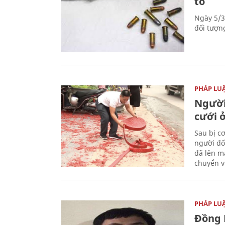
tố
Ngày 5/3
đối tượn
PHÁP LU
Người
cưới ở
Sau bị c
người đố
đã lên m
chuyển v
PHÁP LU
Đồng 