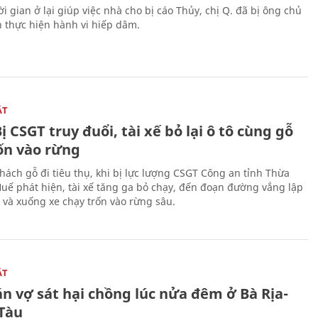
i gian ở lại giúp việc nhà cho bị cáo Thủy, chị Q. đã bị ông chủ
n thực hiện hành vi hiếp dâm.
ẬT
ị CSGT truy đuổi, tài xế bỏ lại ô tô cùng gỗ
rốn vào rừng
hách gỗ đi tiêu thụ, khi bị lực lượng CSGT Công an tỉnh Thừa
Huế phát hiện, tài xế tăng ga bỏ chạy, đến đoạn đường vắng lập
 và xuống xe chạy trốn vào rừng sâu.
ẬT
n vợ sát hại chồng lúc nửa đêm ở Bà Rịa-
Tàu