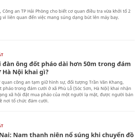
, Công an TP Hải Phòng cho biết cơ quan điều tra vừa khởi tố 2
g vì liên quan đến việc mang súng dạng bút lên máy bay.
ẬT
 đàn ông đốt pháo dài hơn 50m trong đám
 Hà Nội khai gì?
ơ quan công an tạm giữ hình sự, đối tượng Trần Văn Khang,
t pháo trong đám cưới ở xã Phù Lỗ (Sóc Sơn, Hà Nội) khai nhận
ạng xã hội đặt mua pháo của một người lạ mặt, được người bán
ề nơi tổ chức đám cưới.
ẬT
Nai: Nam thanh niên nổ súng khi chuyển đồ