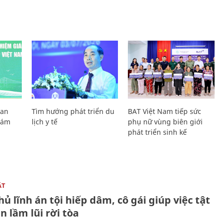
Lan
Tìm hướng phát triển du
BAT Việt Nam tiếp sức
Giám
lịch y tế
phụ nữ vùng biên giới
phát triển sinh kế
ẬT
ủ lĩnh án tội hiếp dâm, cô gái giúp việc tật
 lầm lũi rời tòa