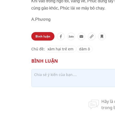
Khi vào trong ngõ tối, vắng vẻ, Phúc dùng tay 
cùng gào khóc, Phúc lái xe máy bỏ chạy.
A.Phương
Bình luận
Chủ đề:
xâm hại trẻ em
dâm ô