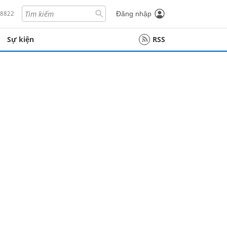
18822
Đăng nhập
Sự kiện
RSS