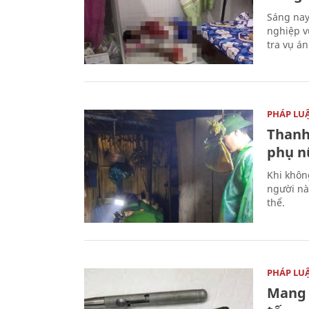
Sáng nay
nghiệp v
tra vụ á
PHÁP LU
Thanh
phụ nữ
Khi khôn
người nà
thể.
PHÁP LU
Mang 