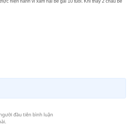
thực hiện hành vi xâm hại bé gái 10 tuổi. Khi thấy 2 cháu bé