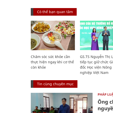
Có thể bạn quan tâm
Chăm sóc sức khỏe cần
GS.TS Nguyễn Thị 
thực hiện ngay khi cơ thể
tiếp tục giữ chức 
còn khỏe
đốc Học viện Nông
nghiệp Việt Nam
Tin cùng chuyên mục
PHÁP LU
Ông ch
nguyền