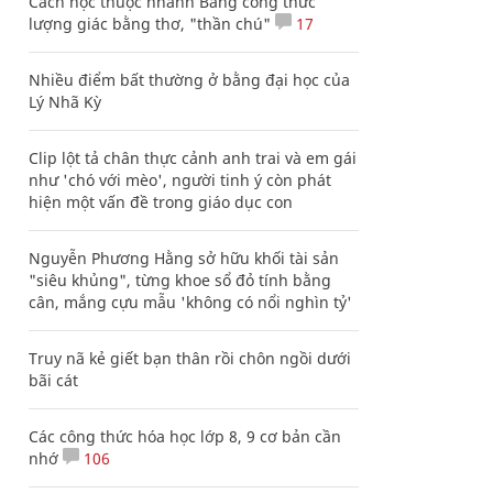
Cách học thuộc nhanh Bảng công thức
lượng giác bằng thơ, "thần chú"
17
Nhiều điểm bất thường ở bằng đại học của
Lý Nhã Kỳ
Clip lột tả chân thực cảnh anh trai và em gái
như 'chó với mèo', người tinh ý còn phát
hiện một vấn đề trong giáo dục con
Nguyễn Phương Hằng sở hữu khối tài sản
"siêu khủng", từng khoe sổ đỏ tính bằng
cân, mắng cựu mẫu 'không có nổi nghìn tỷ'
Truy nã kẻ giết bạn thân rồi chôn ngồi dưới
bãi cát
Các công thức hóa học lớp 8, 9 cơ bản cần
nhớ
106