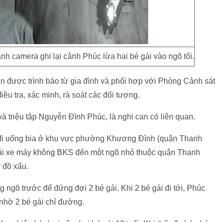
 camera ghi lại cảnh Phúc lừa hai bé gái vào ngõ tối.
 được trình báo từ gia đình và phối hợp với Phòng Cảnh sát
u tra, xác minh, rà soát các đối tượng.
à triệu tập Nguyễn Đình Phúc, là nghi can có liên quan.
có đi uống bia ở khu vực phường Khương Đình (quận Thanh
 lái xe máy không BKS đến một ngõ nhỏ thuộc quận Thanh
ý đồ xấu.
g ngõ trước để đứng đợi 2 bé gái. Khi 2 bé gái đi tới, Phúc
 nhờ 2 bé gái chỉ đường.