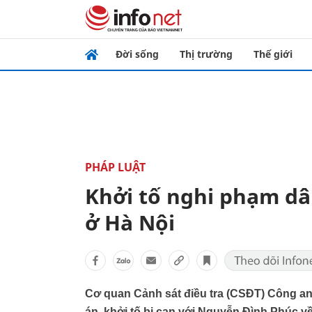
Đời sống
Thị trường
Thế giới
PHÁP LUẬT
Khởi tố nghi phạm dâ
ở Hà Nội
Cơ quan Cảnh sát điều tra (CSĐT) Công an
án, khởi tố bị can với Nguyễn Đình Phúc v