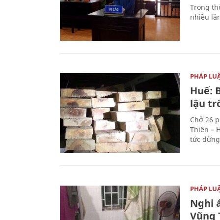
Trong thờ
nhiều lầ
PHÁP LU
Huế: B
lậu t
Chở 26 p
Thiên – 
tức dừng
PHÁP LU
Nghi á
Vũng 