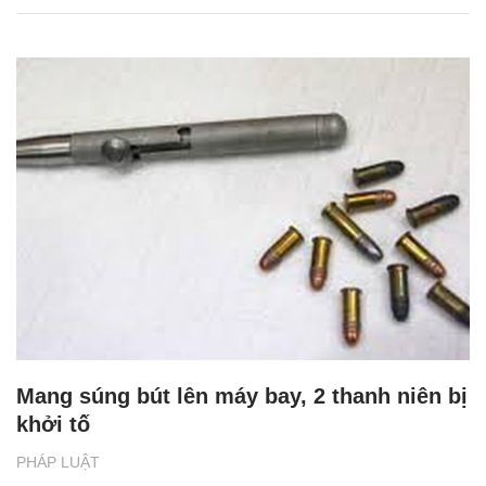
Mang súng bút lên máy bay, 2 thanh niên bị
khởi tố
PHÁP LUẬT