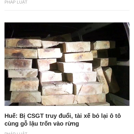
PHÁP LUẬT
Huế: Bị CSGT truy đuổi, tài xế bỏ lại ô tô
cùng gỗ lậu trốn vào rừng
PHÁP LUẬT