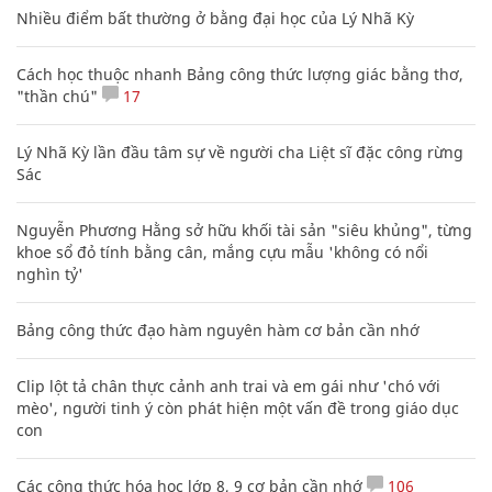
Nhiều điểm bất thường ở bằng đại học của Lý Nhã Kỳ
Cách học thuộc nhanh Bảng công thức lượng giác bằng thơ,
"thần chú"
17
Lý Nhã Kỳ lần đầu tâm sự về người cha Liệt sĩ đặc công rừng
Sác
Nguyễn Phương Hằng sở hữu khối tài sản "siêu khủng", từng
khoe sổ đỏ tính bằng cân, mắng cựu mẫu 'không có nổi
nghìn tỷ'
Bảng công thức đạo hàm nguyên hàm cơ bản cần nhớ
Clip lột tả chân thực cảnh anh trai và em gái như 'chó với
mèo', người tinh ý còn phát hiện một vấn đề trong giáo dục
con
Các công thức hóa học lớp 8, 9 cơ bản cần nhớ
106