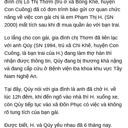
đình chị Lô Thị Thơm (trú ở xã Bồng Khê, huyện
Con Cuông) đã có đơn trình báo gửi cơ quan chức
năng về việc con gái chị là em Phạm Thị H. (SN
2000) mất tích sau khi đi mua quần áo với bạn trai.
Lo lắng cho con gái, gia đình chị Thơm đã liên lạc
với anh Qúy (SN 1994, trú xã Chi Khê, huyện Con
Cuông, là bạn trai của H.) đang làm thợ hàn thì
nhận được thông tin, Qúy đang bị thương khá nặng
và đang cấp cứu ở Bệnh viện Đa khoa khu vực Tây
Nam Nghệ An.
Tại đây, Qúy nói với gia đình là anh đã chở H. về
lúc 12h đêm, khi đến ngõ vào nhà thì H. xuống xe,
còn Qúy tiếp tục vào xã Đôn Phục có việc và không
rõ tung tích của bạn gái.
Được biết, H. và Qúy yêu nhau đã 6 tháng nay.