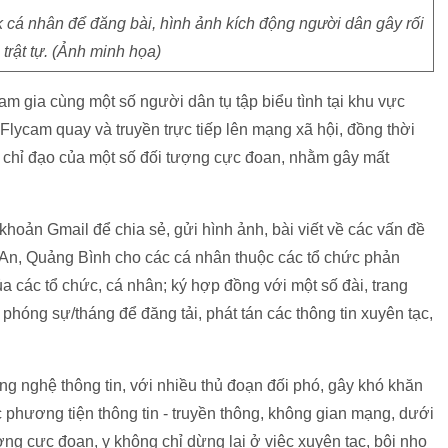
 cá nhân để đăng bài, hình ảnh kích động người dân gây rối
 trật tự. (Ảnh minh họa)
ham gia cùng một số người dân tụ tập biểu tình tại khu vực
Flycam quay và truyền trực tiếp lên mạng xã hội, đồng thời
ự chỉ đạo của một số đối tượng cực đoan, nhằm gây mất
hoản Gmail để chia sẻ, gửi hình ảnh, bài viết về các vấn đề
 An, Quảng Bình cho các cá nhân thuộc các tổ chức phản
ủa các tổ chức, cá nhân; ký hợp đồng với một số đài, trang
óng sự/tháng để đăng tải, phát tán các thông tin xuyên tạc,
ng nghệ thông tin, với nhiều thủ đoạn đối phó, gây khó khăn
c phương tiện thông tin - truyền thông, không gian mạng, dưới
ng cực đoan, y không chỉ dừng lại ở việc xuyên tạc, bôi nhọ