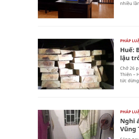
nhiều lầ
PHÁP LU
Huế: B
lậu t
Chở 26 p
Thiên – 
tức dừng
PHÁP LU
Nghi á
Vũng 