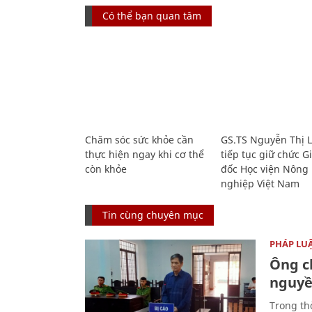
Có thể bạn quan tâm
Chăm sóc sức khỏe cần
GS.TS Nguyễn Thị 
thực hiện ngay khi cơ thể
tiếp tục giữ chức 
còn khỏe
đốc Học viện Nông
nghiệp Việt Nam
Tin cùng chuyên mục
PHÁP LU
Ông ch
nguyền
Trong thờ