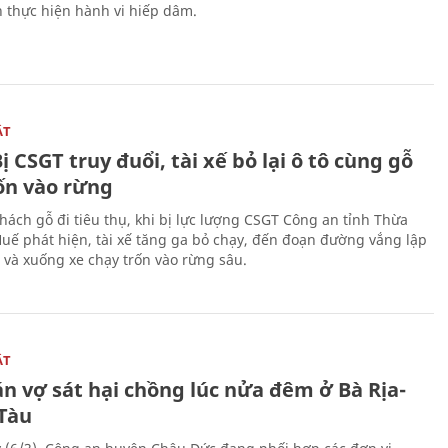
n thực hiện hành vi hiếp dâm.
ẬT
ị CSGT truy đuổi, tài xế bỏ lại ô tô cùng gỗ
rốn vào rừng
hách gỗ đi tiêu thụ, khi bị lực lượng CSGT Công an tỉnh Thừa
Huế phát hiện, tài xế tăng ga bỏ chạy, đến đoạn đường vắng lập
 và xuống xe chạy trốn vào rừng sâu.
ẬT
n vợ sát hại chồng lúc nửa đêm ở Bà Rịa-
Tàu