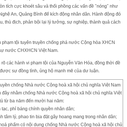
 tích cực khoét sâu và thổi phồng các vấn đề "nóng" như
h, Nghệ An, Quảng Bình để kích động nhân dân. Hành động đó
xấu, thù địch, phản bội lại lý tưởng, sự nghiệp, thành quả cách
u phạm tội tuyên truyền chống phá nước Cộng hòa XHCN
nh sự nước CHXHCN Việt Nam.
m rõ các hành vi phạm tội của Nguyễn Văn Hóa, đồng thời đề
 được sự đồng tình, ủng hộ mạnh mẽ của dư luận.
truyền chống Nhà nước Cộng hoà xã hội chủ nghĩa Việt Nam
au đây nhằm chống Nhà nước Cộng hoà xã hội chủ nghĩa Việt
 tù từ ba năm đến mười hai năm:
 tạc, phỉ báng chính quyền nhân dân;
h tâm lý, phao tin bịa đặt gây hoang mang trong nhân dân;
văn hoá phẩm có nội dung chống Nhà nước Cộng hoà xã hội chủ