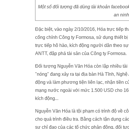
Một số đối tượng đã dùng tài khoản facebook
an ninh
Đặc biệt, vào ngày 2/10/2016, Hóa trực tiếp t
cổng chính Công ty Formosa, sử dụng thiết bị 
trực tiếp hô hào, kích động người dân theo s
ANTT, đập phá tài sản của Công ty Formosa.
Đối tượng Nguyễn Văn Hóa còn lập nhiều tài k
"nóng" đang xảy ra tại địa bàn Hà Tĩnh, Nghệ
động và làm phương tiện liên lạc, nhận tiền c
mạng nước ngoài với mức 1.500 USD cho 16 ph
kích động...
Nguyễn Văn Hóa là tội phạm có trình độ về cô
cho quá trình điều tra. Bằng cách tận dụng cá
sự chỉ đạo của các tổ chức phản động, đối tượ