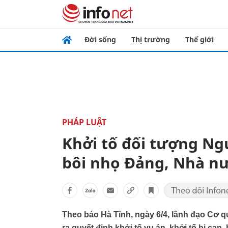
Đời sống
Thị trường
Thế giới
PHÁP LUẬT
Khởi tố đối tượng Ngu
bôi nhọ Đảng, Nhà n
Theo báo Hà Tĩnh, ngày 6/4, lãnh đạo Cơ qu
ra quyết định khởi tố vụ án, khởi tố bị ca