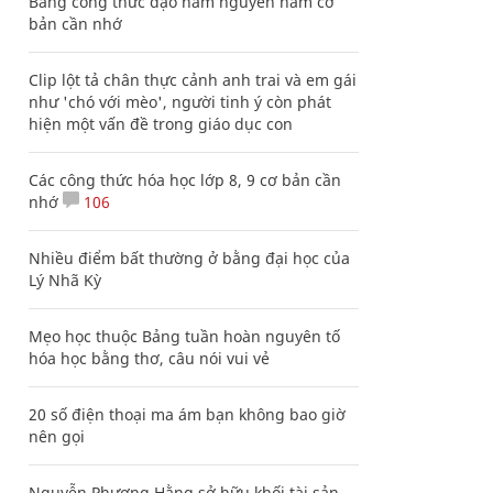
Bảng công thức đạo hàm nguyên hàm cơ
bản cần nhớ
Clip lột tả chân thực cảnh anh trai và em gái
như 'chó với mèo', người tinh ý còn phát
hiện một vấn đề trong giáo dục con
Các công thức hóa học lớp 8, 9 cơ bản cần
nhớ
106
Nhiều điểm bất thường ở bằng đại học của
Lý Nhã Kỳ
Mẹo học thuộc Bảng tuần hoàn nguyên tố
hóa học bằng thơ, câu nói vui vẻ
20 số điện thoại ma ám bạn không bao giờ
nên gọi
Nguyễn Phương Hằng sở hữu khối tài sản