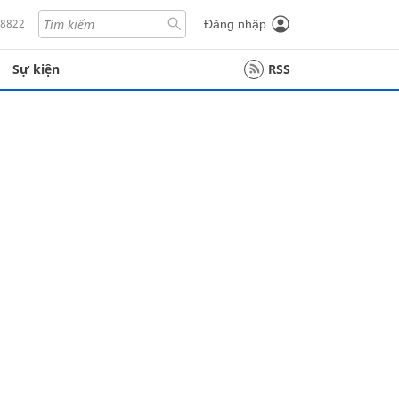
18822
Đăng nhập
Sự kiện
RSS