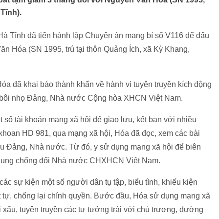
Tĩnh).
Hà Tĩnh đã tiến hành lập Chuyên án mang bí số V116 để đấu
Văn Hóa (SN 1995, trú tại thôn Quảng Ích, xã Kỳ Khang,
óa đã khai báo thành khẩn về hành vi tuyên truyền kích động
c, bôi nhọ Đảng, Nhà nước Cộng hòa XHCN Việt Nam.
số tài khoản mạng xã hội để giao lưu, kết bạn với nhiều
n khoan HD 981, qua mạng xã hội, Hóa đã đọc, xem các bài
 xấu Đảng, Nhà nước. Từ đó, y sử dụng mạng xã hội để biên
nội dung chống đối Nhà nước CHXHCN Việt Nam.
ác sự kiện một số người dân tụ tập, biểu tình, khiếu kiện
ật tự, chống lại chính quyền. Bước đầu, Hóa sử dụng mạng xã
ói xấu, tuyên truyền các tư tưởng trái với chủ trương, đường