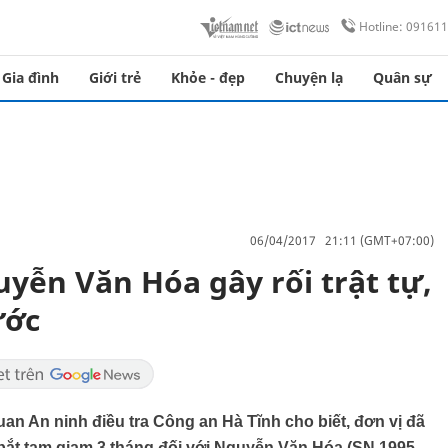
Hotline: 09161
Gia đình
Giới trẻ
Khỏe - đẹp
Chuyện lạ
Quân sự
06/04/2017 21:11 (GMT+07:00)
yễn Văn Hóa gây rối trật tự,
ước
an An ninh điều tra Công an Hà Tĩnh cho biết, đơn vị đã
n, bắt tạm giam 3 tháng đối với Nguyễn Văn Hóa (SN 1995,