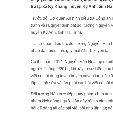
trú tại xã Kỳ Khang, huyện Kỳ Anh, tỉnh Hà 
Trước đó, Cơ quan An ninh điều tra Công an 
tranh và ra quyết định bắt đối tượng Nguyễn 
huyện Kỳ Anh, tỉnh Hà Tĩnh).
Tại cơ quan điều tra, đối tượng Nguyễn Văn H
nhân dân biểu tình, gây mất ANTT, xuyên tạ
Cụ thể, năm 2014, Nguyễn Văn Hóa lập ra một 
người. Tháng 4/2014, khi xảy ra sự kiện già
viết có nội dung tuyên truyền xuyên tạc, nói
tập, chỉnh sửa và tán phát các bài viết có 
Đối tượng Hóa trực tiếp quay phim, chụp ảnh c
nhằm kích động người dân gấy rối an ninh tr
hội để đăng tải các bài viết bôi nhọ lãnh tụ; n