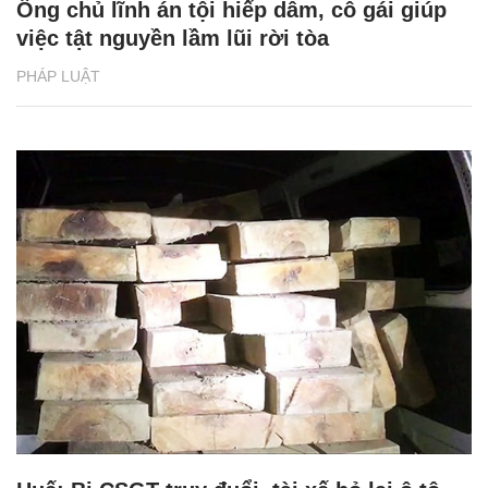
Ông chủ lĩnh án tội hiếp dâm, cô gái giúp
việc tật nguyền lầm lũi rời tòa
PHÁP LUẬT