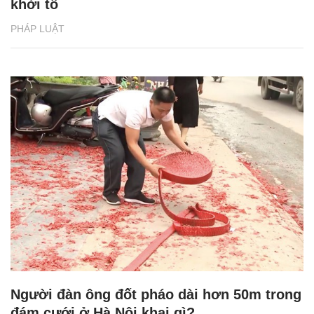
khởi tố
PHÁP LUẬT
Người đàn ông đốt pháo dài hơn 50m trong
đám cưới ở Hà Nội khai gì?