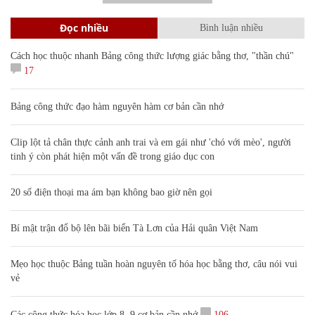
Đọc nhiều
Bình luận nhiều
Cách học thuộc nhanh Bảng công thức lượng giác bằng thơ, "thần chú"
17
Bảng công thức đạo hàm nguyên hàm cơ bản cần nhớ
Clip lột tả chân thực cảnh anh trai và em gái như 'chó với mèo', người
tinh ý còn phát hiện một vấn đề trong giáo dục con
20 số điện thoại ma ám bạn không bao giờ nên gọi
Bí mật trận đổ bộ lên bãi biển Tà Lơn của Hải quân Việt Nam
Mẹo học thuộc Bảng tuần hoàn nguyên tố hóa học bằng thơ, câu nói vui
vẻ
Các công thức hóa học lớp 8, 9 cơ bản cần nhớ
106