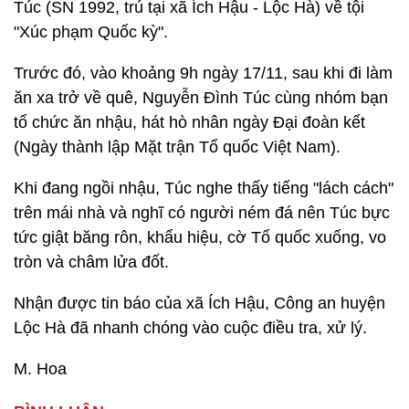
Túc (SN 1992, trú tại xã Ích Hậu - Lộc Hà) về tội
"Xúc phạm Quốc kỳ".
Trước đó, vào khoảng 9h ngày 17/11, sau khi đi làm
ăn xa trở về quê, Nguyễn Đình Túc cùng nhóm bạn
tổ chức ăn nhậu, hát hò nhân ngày Đại đoàn kết
(Ngày thành lập Mặt trận Tổ quốc Việt Nam).
Khi đang ngồi nhậu, Túc nghe thấy tiếng "lách cách"
trên mái nhà và nghĩ có người ném đá nên Túc bực
tức giật băng rôn, khẩu hiệu, cờ Tổ quốc xuống, vo
tròn và châm lửa đốt.
Nhận được tin báo của xã Ích Hậu, Công an huyện
Lộc Hà đã nhanh chóng vào cuộc điều tra, xử lý.
M. Hoa