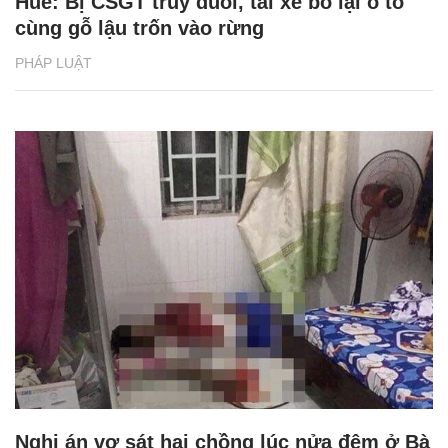
Huế: Bị CSGT truy đuổi, tài xế bỏ lại ô tô
cùng gỗ lậu trốn vào rừng
PHÁP LUẬT
Nghi án vợ sát hại chồng lúc nửa đêm ở Bà