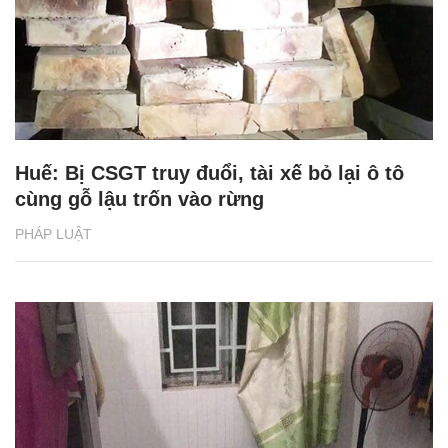
Huế: Bị CSGT truy đuổi, tài xế bỏ lại ô tô
cùng gỗ lậu trốn vào rừng
PHÁP LUẬT