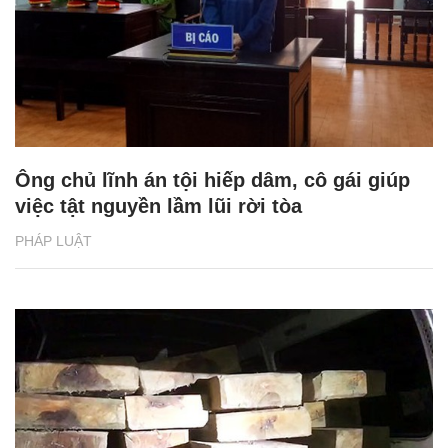
Ông chủ lĩnh án tội hiếp dâm, cô gái giúp
việc tật nguyền lầm lũi rời tòa
PHÁP LUẬT