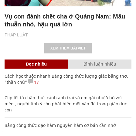
Vụ con đánh chết cha ở Quảng Nam: Mâu
thuẫn nhỏ, hậu quả lớn
PHÁP LUẬT
XEM THÊM BÀI VIẾT
Đọc nhiều
Bình luận nhiều
Cách học thuộc nhanh Bảng công thức lượng giác bằng thơ,
"thần chú"
17
Clip lột tả chân thực cảnh anh trai và em gái như 'chó với
mèo', người tinh ý còn phát hiện một vấn đề trong giáo dục
con
Bảng công thức đạo hàm nguyên hàm cơ bản cần nhớ