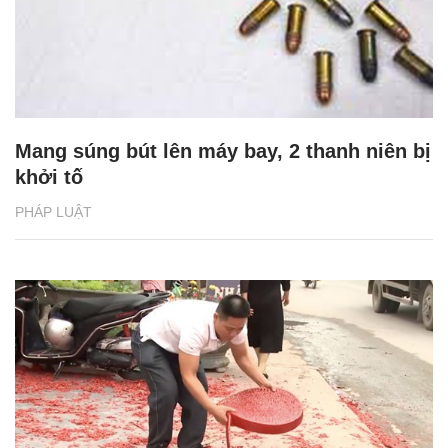
Mang súng bút lên máy bay, 2 thanh niên bị
khởi tố
PHÁP LUẬT