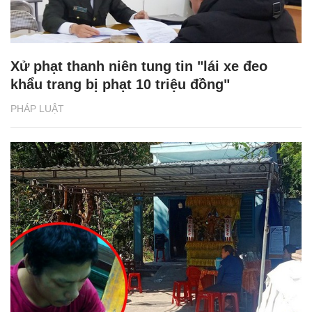
Xử phạt thanh niên tung tin "lái xe đeo
khẩu trang bị phạt 10 triệu đồng"
PHÁP LUẬT