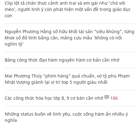
Clip lột tả chân thực cảnh anh trai và em gái như 'chó với
mèo', người tinh ý còn phát hiện một vấn đề trong giáo dục
con
Nguyễn Phương Hằng sở hữu khối tài sản "siêu khủng", từng
khoe sổ đỏ tính bằng cân, mắng cựu mẫu 'không có nổi
nghìn tỷ'
Bảng công thức đạo hàm nguyên hàm cơ bản cần nhớ
Mai Phương Thúy "phím hàng" quá chuẩn, vợ tỷ phú Phạm
Nhật Vượng giành lại vị trí top 5 người giàu nhất
Các công thức hóa học lớp 8, 9 cơ bản cần nhớ
106
Những status buồn về tình yêu, cuộc sống hàm ẩn nhiều ý
nghĩa