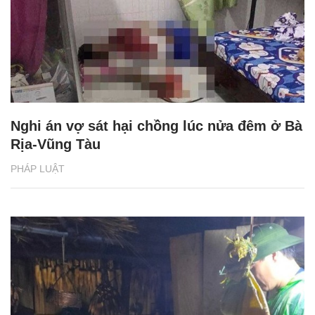
Nghi án vợ sát hại chồng lúc nửa đêm ở Bà
Rịa-Vũng Tàu
PHÁP LUẬT