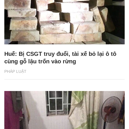
Huế: Bị CSGT truy đuổi, tài xế bỏ lại ô tô
cùng gỗ lậu trốn vào rừng
PHÁP LUẬT