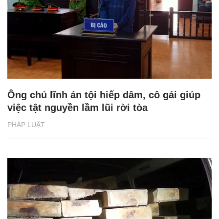
Ông chủ lĩnh án tội hiếp dâm, cô gái giúp
việc tật nguyền lầm lũi rời tòa
PHÁP LUẬT