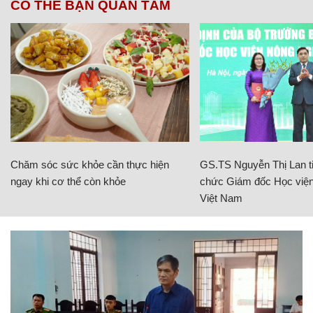
CÓ THỂ BẠN QUAN TÂM
Chăm sóc sức khỏe cần thực hiện
GS.TS Nguyễn Thị Lan ti
ngay khi cơ thể còn khỏe
chức Giám đốc Học viện
Việt Nam