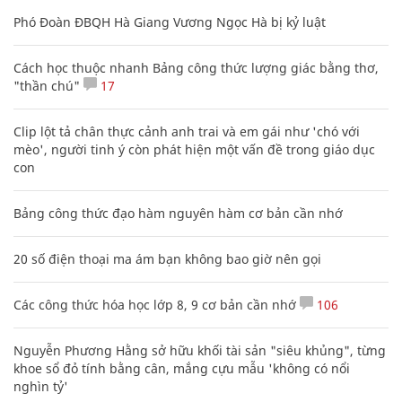
Phó Đoàn ĐBQH Hà Giang Vương Ngọc Hà bị kỷ luật
Cách học thuộc nhanh Bảng công thức lượng giác bằng thơ,
"thần chú"
17
Clip lột tả chân thực cảnh anh trai và em gái như 'chó với
mèo', người tinh ý còn phát hiện một vấn đề trong giáo dục
con
Bảng công thức đạo hàm nguyên hàm cơ bản cần nhớ
20 số điện thoại ma ám bạn không bao giờ nên gọi
Các công thức hóa học lớp 8, 9 cơ bản cần nhớ
106
Nguyễn Phương Hằng sở hữu khối tài sản "siêu khủng", từng
khoe sổ đỏ tính bằng cân, mắng cựu mẫu 'không có nổi
nghìn tỷ'