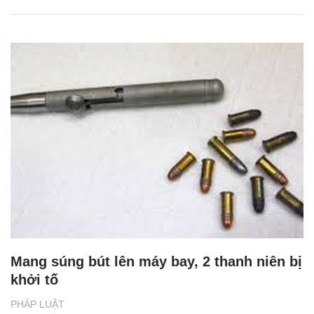
Mang súng bút lên máy bay, 2 thanh niên bị
khởi tố
PHÁP LUẬT