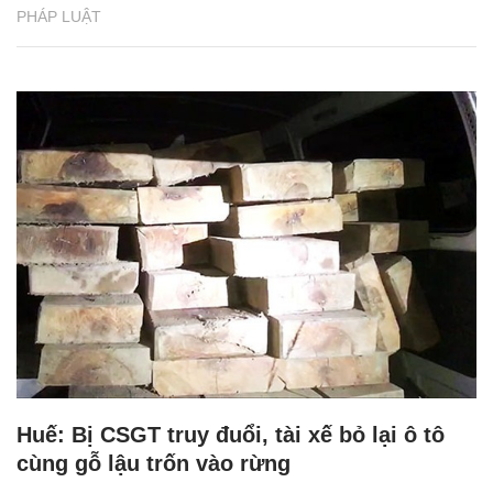
PHÁP LUẬT
Huế: Bị CSGT truy đuổi, tài xế bỏ lại ô tô
cùng gỗ lậu trốn vào rừng