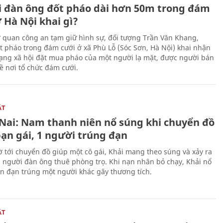
 đàn ông đốt pháo dài hơn 50m trong đám
 Hà Nội khai gì?
ơ quan công an tạm giữ hình sự, đối tượng Trần Văn Khang,
t pháo trong đám cưới ở xã Phù Lỗ (Sóc Sơn, Hà Nội) khai nhận
ạng xã hội đặt mua pháo của một người lạ mặt, được người bán
ề nơi tổ chức đám cưới.
ẬT
Nai: Nam thanh niên nổ súng khi chuyển đồ
bạn gái, 1 người trúng đạn
 tới chuyển đồ giúp một cô gái, Khải mang theo súng và xảy ra
i người đàn ông thuê phòng trọ. Khi nạn nhân bỏ chạy, Khải nổ
ên đạn trúng một người khác gây thương tích.
ẬT