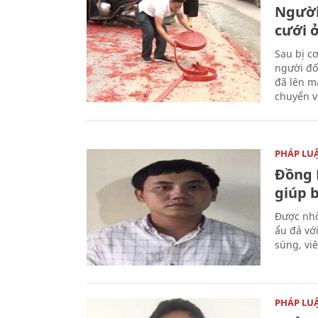
Người
cưới ở
Sau bị c
người đố
đã lên m
chuyển v
PHÁP LU
Đồng 
giúp 
Được nhờ
ẩu đả vớ
súng, vi
PHÁP LU