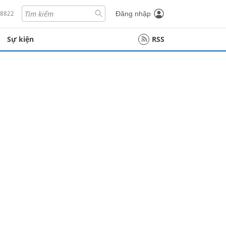
18822
Đăng nhập
Sự kiện
RSS