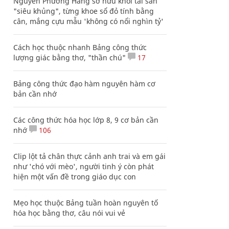
Nguyễn Phương Hằng sở hữu khối tài sản
"siêu khủng", từng khoe sổ đỏ tính bằng
cân, mắng cựu mẫu 'không có nổi nghìn tỷ'
Cách học thuộc nhanh Bảng công thức
lượng giác bằng thơ, "thần chú"
17
Bảng công thức đạo hàm nguyên hàm cơ
bản cần nhớ
Các công thức hóa học lớp 8, 9 cơ bản cần
nhớ
106
Clip lột tả chân thực cảnh anh trai và em gái
như 'chó với mèo', người tinh ý còn phát
hiện một vấn đề trong giáo dục con
Mẹo học thuộc Bảng tuần hoàn nguyên tố
hóa học bằng thơ, câu nói vui vẻ