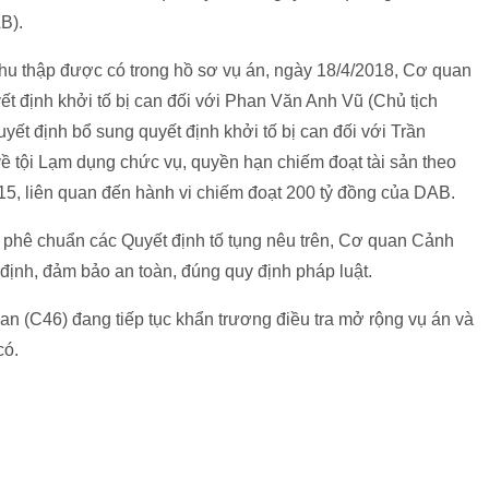
B).
 thu thập được có trong hồ sơ vụ án, ngày 18/4/2018, Cơ quan
ết định khởi tố bị can đối với Phan Văn Anh Vũ (Chủ tịch
 định bổ sung quyết định khởi tố bị can đối với Trần
tội Lạm dụng chức vụ, quyền hạn chiếm đoạt tài sản theo
15, liên quan đến hành vi chiếm đoạt 200 tỷ đồng của DAB.
ã phê chuẩn các Quyết định tố tụng nêu trên, Cơ quan Cảnh
 định, đảm bảo an toàn, đúng quy định pháp luật.
n (C46) đang tiếp tục khẩn trương điều tra mở rộng vụ án và
có.