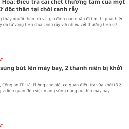
 Hóa: Điều tra cái chết thương tâm của một
 độc thân tại chòi canh rẫy
g thấy người thân trở về, gia đình nạn nhân đi tìm thì phát hiện
y đã tử vong trên chòi canh rẫy với nhiều vết thương trên cơ
ẬT
súng bút lên máy bay, 2 thanh niên bị khởi
, Công an TP Hải Phòng cho biết cơ quan điều tra vừa khởi tố 2
g vì liên quan đến việc mang súng dạng bút lên máy bay.
ẬT