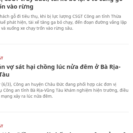
rốn vào rừng
hách gỗ đi tiêu thụ, khi bị lực lượng CSGT Công an tỉnh Thừa
Huế phát hiện, tài xế tăng ga bỏ chạy, đến đoạn đường vắng lập
 và xuống xe chạy trốn vào rừng sâu.
ẬT
n vợ sát hại chồng lúc nửa đêm ở Bà Rịa-
Tàu
 (6/3), Công an huyện Châu Đức đang phối hợp các đơn vị
ụ Công an tỉnh Bà Rịa-Vũng Tàu khám nghiệm hiện trường, điều
n mạng xảy ra lúc nửa đêm.
ẬT