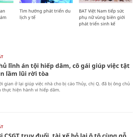
Lan
Tìm hướng phát triển du
BAT Việt Nam tiếp sức
Giám
lịch y tế
phụ nữ vùng biên giới
phát triển sinh kế
ẬT
ủ lĩnh án tội hiếp dâm, cô gái giúp việc tật
 lầm lũi rời tòa
i gian ở lại giúp việc nhà cho bị cáo Thủy, chị Q. đã bị ông chủ
n thực hiện hành vi hiếp dâm.
ẬT
ị CSGT truy đuổi, tài xế bỏ lại ô tô cùng gỗ