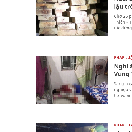
lậu t
Chở 26 p
Thiên – 
tức dừng
PHÁP LU
Nghi á
Vũng 
Sáng nay
nghiệp v
tra vụ á
PHÁP LU