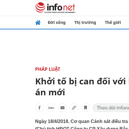
Đời sống
Thị trường
Thế giới
PHÁP LUẬT
Khởi tố bị can đối vớ
án mới
Ngày 18/4/2018, Cơ quan Cảnh sát điều tra
(Chủ tịch HĐQT Công ty CP Xây dựng Bắc Na