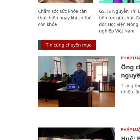
Chăm sóc sức khỏe cần
GS.TS Nguyễn Thị 
thực hiện ngay khi cơ thể
tiếp tục giữ chức 
còn khỏe
đốc Học viện Nông
nghiệp Việt Nam
Tin cùng chuyên mục
PHÁP LU
Ông ch
nguyền
Trong thờ
nhiều lầ
PHÁP LU
Huế: B