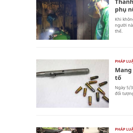
Thanh
phụ nữ
Khi khôn
người nà
thể.
PHÁP LU
Mang 
tố
Ngày 5/3
đối tượn
PHÁP LU