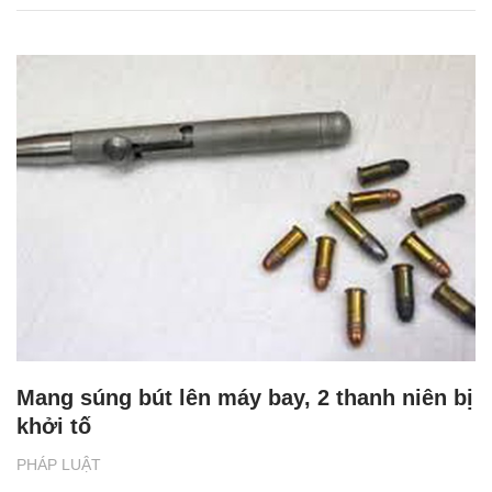
Mang súng bút lên máy bay, 2 thanh niên bị
khởi tố
PHÁP LUẬT