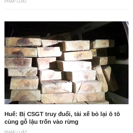
PHÁP LUẬT
Huế: Bị CSGT truy đuổi, tài xế bỏ lại ô tô
cùng gỗ lậu trốn vào rừng
PHÁP LUẬT