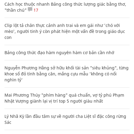
Cách học thuộc nhanh Bảng công thức lượng giác bằng thơ,
"thần chú"
17
Clip lột tả chân thực cảnh anh trai và em gái như 'chó với
mèo', người tinh ý còn phát hiện một vấn đề trong giáo dục
con
Bảng công thức đạo hàm nguyên hàm cơ bản cần nhớ
Nguyễn Phương Hằng sở hữu khối tài sản "siêu khủng", từng
khoe sổ đỏ tính bằng cân, mắng cựu mẫu 'không có nổi
nghìn tỷ'
Mai Phương Thúy "phím hàng" quá chuẩn, vợ tỷ phú Phạm
Nhật Vượng giành lại vị trí top 5 người giàu nhất
Lý Nhã Kỳ lần đầu tâm sự về người cha Liệt sĩ đặc công rừng
Sác