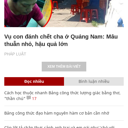
Vụ con đánh chết cha ở Quảng Nam: Mâu
thuẫn nhỏ, hậu quả lớn
PHÁP LUẬT
XEM THÊM BÀI VIẾT
Đọc nhiều
Bình luận nhiều
Cách học thuộc nhanh Bảng công thức lượng giác bằng thơ,
"thần chú"
17
Bảng công thức đạo hàm nguyên hàm cơ bản cần nhớ
Clip lột tả chân thực cảnh anh trai và em gái như 'chó với