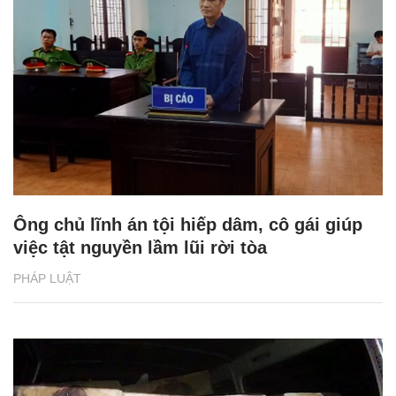
Ông chủ lĩnh án tội hiếp dâm, cô gái giúp
việc tật nguyền lầm lũi rời tòa
PHÁP LUẬT