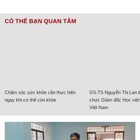
CÓ THỂ BẠN QUAN TÂM
Chăm sóc sức khỏe cần thực hiện
GS.TS Nguyễn Thị Lan ti
ngay khi cơ thể còn khỏe
chức Giám đốc Học viện
Việt Nam