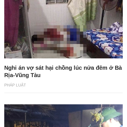
Nghi án vợ sát hại chồng lúc nửa đêm ở Bà
Rịa-Vũng Tàu
PHÁP LUẬT