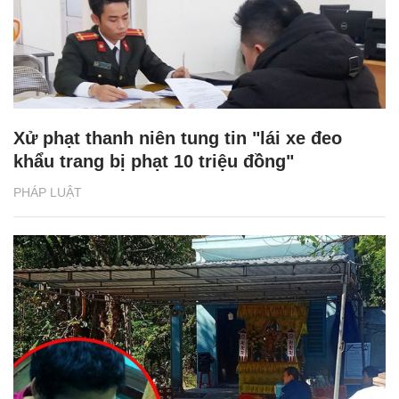
Xử phạt thanh niên tung tin "lái xe đeo
khẩu trang bị phạt 10 triệu đồng"
PHÁP LUẬT