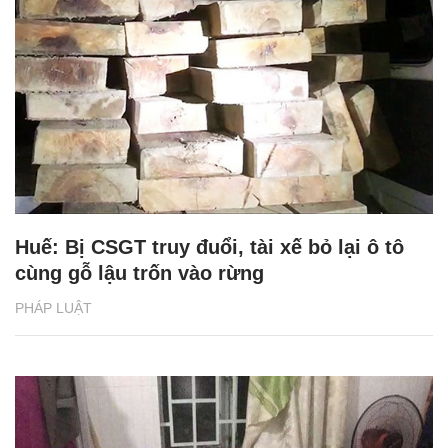
Huế: Bị CSGT truy đuổi, tài xế bỏ lại ô tô
cùng gỗ lậu trốn vào rừng
PHÁP LUẬT