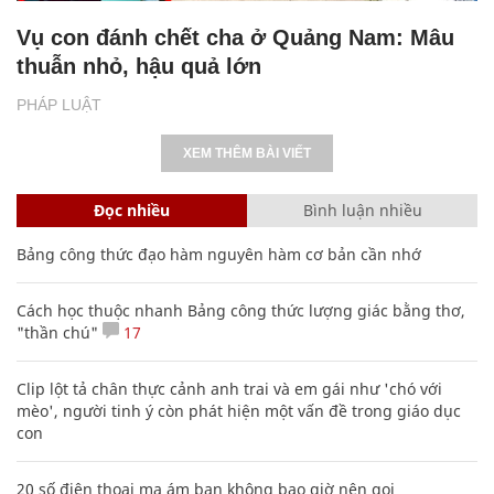
Vụ con đánh chết cha ở Quảng Nam: Mâu
thuẫn nhỏ, hậu quả lớn
PHÁP LUẬT
XEM THÊM BÀI VIẾT
Đọc nhiều
Bình luận nhiều
Bảng công thức đạo hàm nguyên hàm cơ bản cần nhớ
Cách học thuộc nhanh Bảng công thức lượng giác bằng thơ,
"thần chú"
17
Clip lột tả chân thực cảnh anh trai và em gái như 'chó với
mèo', người tinh ý còn phát hiện một vấn đề trong giáo dục
con
20 số điện thoại ma ám bạn không bao giờ nên gọi