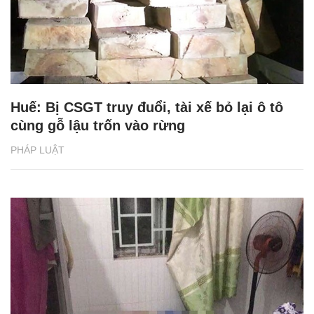
Huế: Bị CSGT truy đuổi, tài xế bỏ lại ô tô
cùng gỗ lậu trốn vào rừng
PHÁP LUẬT