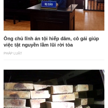
Ông chủ lĩnh án tội hiếp dâm, cô gái giúp
việc tật nguyền lầm lũi rời tòa
PHÁP LUẬT