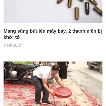
Mang súng bút lên máy bay, 2 thanh niên bị
khởi tố
PHÁP LUẬT