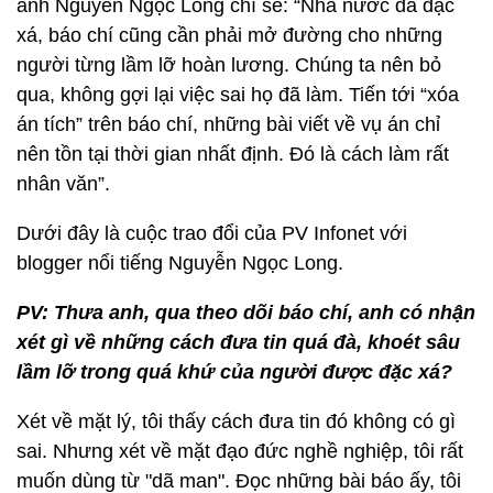
anh Nguyễn Ngọc Long chí sẻ: “Nhà nước đã đặc
xá, báo chí cũng cần phải mở đường cho những
người từng lầm lỡ hoàn lương. Chúng ta nên bỏ
qua, không gợi lại việc sai họ đã làm. Tiến tới “xóa
án tích” trên báo chí, những bài viết về vụ án chỉ
nên tồn tại thời gian nhất định. Đó là cách làm rất
nhân văn”.
Dưới đây là cuộc trao đổi của PV Infonet với
blogger nổi tiếng Nguyễn Ngọc Long.
PV: Thưa anh, qua theo dõi báo chí, anh có nhận
xét gì về những cách đưa tin quá đà, khoét sâu
lầm lỡ trong quá khứ của người được đặc xá?
Xét về mặt lý, tôi thấy cách đưa tin đó không có gì
sai. Nhưng xét về mặt đạo đức nghề nghiệp, tôi rất
muốn dùng từ "dã man". Đọc những bài báo ấy, tôi