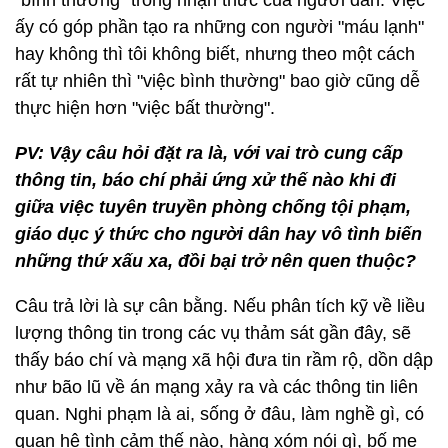
"bình thường" trong nhận thức của người dân. Việc
ấy có góp phần tạo ra những con người "máu lạnh"
hay không thì tôi không biết, nhưng theo một cách
rất tự nhiên thì "việc bình thường" bao giờ cũng dễ
thực hiện hơn "việc bất thường".
PV: Vậy câu hỏi đặt ra là, với vai trò cung cấp
thông tin, báo chí phải ứng xử thế nào khi đi
giữa việc tuyên truyền phòng chống tội phạm,
giáo dục ý thức cho người dân hay vô tình biến
những thứ xấu xa, đồi bại trở nên quen thuộc?
Câu trả lời là sự cân bằng. Nếu phân tích kỹ về liều
lượng thông tin trong các vụ thảm sát gần đây, sẽ
thấy báo chí và mạng xã hội đưa tin rầm rộ, dồn dập
như bão lũ về án mạng xảy ra và các thông tin liên
quan. Nghi phạm là ai, sống ở đâu, làm nghề gì, có
quan hệ tình cảm thế nào, hàng xóm nói gì, bố mẹ