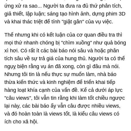
ứng xử ra sao... Người ta đưa ra đủ thứ phân tích,
giả thiết, lập luận; sáng tạo hình ảnh, dựng phim 3D
và khai thác triệt để tính "giật gân" của vụ việc.
Thế nhưng khi có kết luận của cơ quan điều tra thì
mọi thứ nhanh chóng bị "chìm xuồng" như quả bóng
xì hơi. Có rất ít các bài báo nói sâu và hoặc phân
tích sâu về sự trả giá của hung thủ. Người ta có thể
ngụỵ biện rằng vụ án đã xong, còn gì đâu mà nói.
Nhưng tôi tin là nếu thực sự muốn làm, nhà báo
thừa kiến thức và kinh nghiệm để triển khai tiếp
hàng loạt khía cạnh của vấn đề. Kể cả dưới áp lực
"câu views", tôi vẫn tin rằng khi làm tốt chiều ngược
lại này, các bài báo ấy vẫn câu được nhiều views,
và đó hoàn toàn là views tốt, là kiểu câu views có
ích cho xã hội.