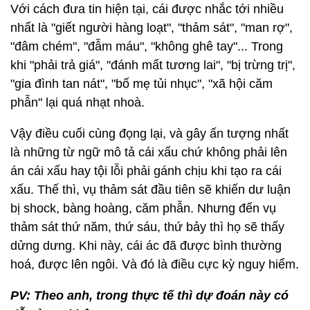
Với cách đưa tin hiện tại, cái được nhắc tới nhiều
nhất là "giết người hàng loạt", "thảm sát", "man rợ",
"đâm chém", "đẫm máu", "không ghê tay"... Trong
khi "phải trả giá", "đánh mất tương lai", "bị trừng trị",
"gia đình tan nát", "bố mẹ tủi nhục", "xã hội căm
phẫn" lại quá nhạt nhoà.
Vậy điều cuối cùng đọng lại, và gây ấn tượng nhất
là những từ ngữ mô tả cái xấu chứ không phải lên
án cái xấu hay tội lỗi phải gánh chịu khi tạo ra cái
xấu. Thế thì, vụ thảm sát đầu tiên sẽ khiến dư luận
bị shock, bàng hoàng, căm phẫn. Nhưng đến vụ
thảm sát thứ năm, thứ sáu, thứ bảy thì họ sẽ thấy
dửng dưng. Khi này, cái ác đã được bình thường
hoá, được lên ngôi. Và đó là điều cực kỳ nguy hiểm.
PV: Theo anh, trong thực tế thì dự đoán này có