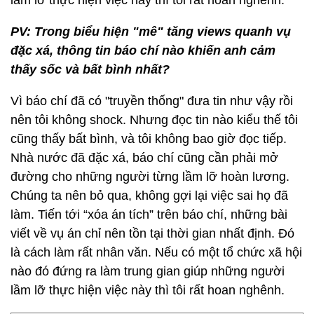
lầm lỡ thực hiện việc này thì tôi rất hoan nghênh.
PV: Trong biểu hiện "mê" tăng views quanh vụ
đặc xá, thông tin báo chí nào khiến anh cảm
thấy sốc và bất bình nhất?
Vì báo chí đã có "truyền thống" đưa tin như vậy rồi
nên tôi không shock. Nhưng đọc tin nào kiểu thế tôi
cũng thấy bất bình, và tôi không bao giờ đọc tiếp.
Nhà nước đã đặc xá, báo chí cũng cần phải mở
đường cho những người từng lầm lỡ hoàn lương.
Chúng ta nên bỏ qua, không gợi lại việc sai họ đã
làm. Tiến tới “xóa án tích” trên báo chí, những bài
viết về vụ án chỉ nên tồn tại thời gian nhất định. Đó
là cách làm rất nhân văn. Nếu có một tổ chức xã hội
nào đó đứng ra làm trung gian giúp những người
lầm lỡ thực hiện việc này thì tôi rất hoan nghênh.