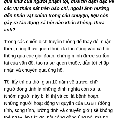
quá khứ của người phạm tội, đưa tin đậm đặc về
các vụ thảm sát trên báo chí, ngoài ảnh hưởng
đến nhân vật chính trong câu chuyện, liệu còn
gây ra tác động xã hội nào khác không, thưa
anh?
Trong các chiến dịch truyền thông để thay đổi nhận
thức, công thức quen thuộc là tác động vào xã hội
thông qua các giai đoạn: chứng minh được sự tồn
tại của vấn đề, tạo ra sự quen thuộc, dẫn tới chấp
nhận và chuyển qua ủng hộ.
Tôi lấy thí dụ thời gian 10 năm về trước, chữ
ngườiđồng tính là những định nghĩa còn xa lạ.
Nhóm người này bị kì thị và coi là bệnh hoạn.
Những người hoạt động vì quyền của LGBT (đồng
tính, song tính, lưỡng tính và chuyển giới) sẽ không
thể ngay lập tức đòi hỏi cộng đồng ủng hộ, mà họ