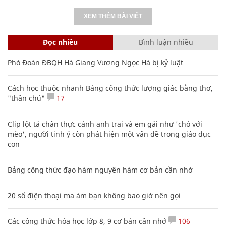
XEM THÊM BÀI VIẾT
Đọc nhiều
Bình luận nhiều
Phó Đoàn ĐBQH Hà Giang Vương Ngọc Hà bị kỷ luật
Cách học thuộc nhanh Bảng công thức lượng giác bằng thơ,
"thần chú"
17
Clip lột tả chân thực cảnh anh trai và em gái như 'chó với
mèo', người tinh ý còn phát hiện một vấn đề trong giáo dục
con
Bảng công thức đạo hàm nguyên hàm cơ bản cần nhớ
20 số điện thoại ma ám bạn không bao giờ nên gọi
Các công thức hóa học lớp 8, 9 cơ bản cần nhớ
106