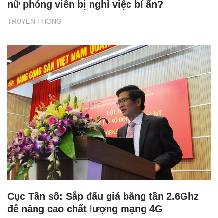
nữ phóng viên bị nghỉ việc bí ẩn?
TRUYỀN THÔNG
Cục Tần số: Sắp đấu giá băng tần 2.6Ghz
để nâng cao chất lượng mạng 4G