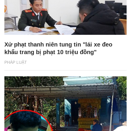
Xử phạt thanh niên tung tin "lái xe đeo
khẩu trang bị phạt 10 triệu đồng"
PHÁP LUẬT