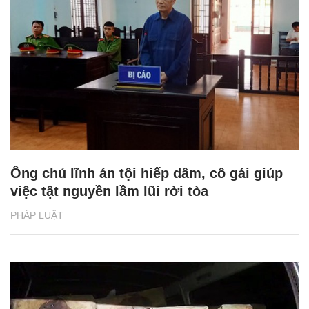
Ông chủ lĩnh án tội hiếp dâm, cô gái giúp
việc tật nguyền lầm lũi rời tòa
PHÁP LUẬT