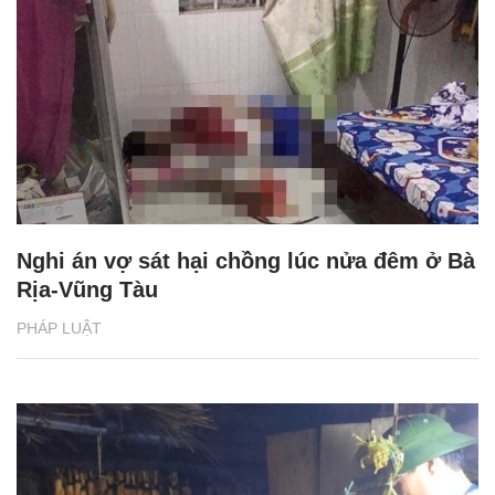
Nghi án vợ sát hại chồng lúc nửa đêm ở Bà
Rịa-Vũng Tàu
PHÁP LUẬT