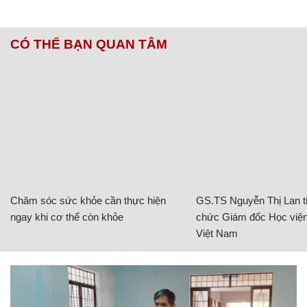
CÓ THỂ BẠN QUAN TÂM
Chăm sóc sức khỏe cần thực hiện
GS.TS Nguyễn Thị Lan ti
ngay khi cơ thể còn khỏe
chức Giám đốc Học viện
Việt Nam