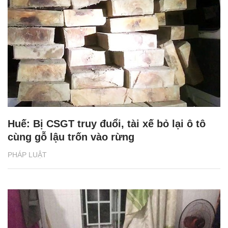
Huế: Bị CSGT truy đuổi, tài xế bỏ lại ô tô
cùng gỗ lậu trốn vào rừng
PHÁP LUẬT