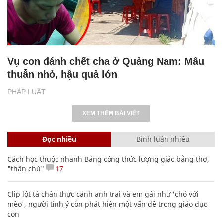
Vụ con đánh chết cha ở Quảng Nam: Mâu
thuẫn nhỏ, hậu quả lớn
PHÁP LUẬT
XEM THÊM BÀI VIẾT
Đọc nhiều
Bình luận nhiều
Cách học thuộc nhanh Bảng công thức lượng giác bằng thơ,
"thần chú"
17
Clip lột tả chân thực cảnh anh trai và em gái như 'chó với
mèo', người tinh ý còn phát hiện một vấn đề trong giáo dục
con