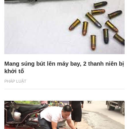
Mang súng bút lên máy bay, 2 thanh niên bị
khởi tố
PHÁP LUẬT