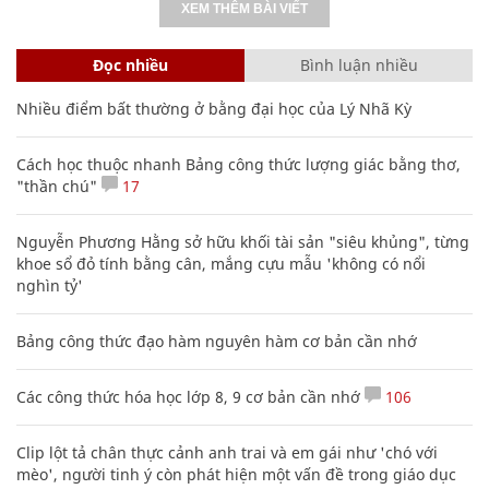
XEM THÊM BÀI VIẾT
Đọc nhiều
Bình luận nhiều
Nhiều điểm bất thường ở bằng đại học của Lý Nhã Kỳ
Cách học thuộc nhanh Bảng công thức lượng giác bằng thơ,
"thần chú"
17
Nguyễn Phương Hằng sở hữu khối tài sản "siêu khủng", từng
khoe sổ đỏ tính bằng cân, mắng cựu mẫu 'không có nổi
nghìn tỷ'
Bảng công thức đạo hàm nguyên hàm cơ bản cần nhớ
Các công thức hóa học lớp 8, 9 cơ bản cần nhớ
106
Clip lột tả chân thực cảnh anh trai và em gái như 'chó với
mèo', người tinh ý còn phát hiện một vấn đề trong giáo dục