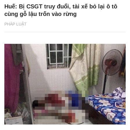
Huế: Bị CSGT truy đuổi, tài xế bỏ lại ô tô
cùng gỗ lậu trốn vào rừng
PHÁP LUẬT