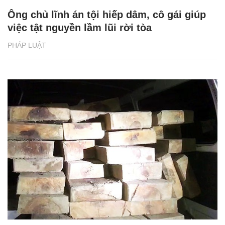
Ông chủ lĩnh án tội hiếp dâm, cô gái giúp
việc tật nguyền lầm lũi rời tòa
PHÁP LUẬT