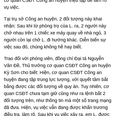
cơ quan CSĐT Công an huyện triệu tập để làm rõ
vụ việc.
Tại trụ sở Công an huyện, 2 đối tượng này khai
nhận: Sau khi từ phòng trọ của L. ra, 2 người này
chở nhau trên 1 chiếc xe máy quay về nhà ngủ, 3
người còn lại chở L. đi hướng khác. Diễn biến sự
việc sau đó, chúng không hề hay biết.
Trao đổi với phóng viên, đồng chí Đại tá Nguyễn
Văn Đề, Thủ trưởng cơ quan CSĐT Công an huyện
Kỳ Sơn cho biết: Hiện, cơ quan CSĐT Công an
huyện đang tập trung lực lượng, với quyết tâm bắt
bằng được các đối tượng về quy án. Tuy nhiên, cơ
quan CSĐT chưa tạm giữ cũng như ra lệnh bắt 2
đối tượng trên, như thông tin mà một số trang mạng
đã đưa. Hiện, vụ việc vẫn đang được khẩn trương
điều tra, làm rõ. Sau khi vụ việc xảy ra, em L. được