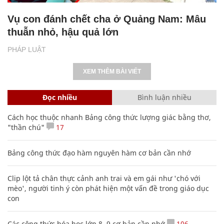
Vụ con đánh chết cha ở Quảng Nam: Mâu
thuẫn nhỏ, hậu quả lớn
PHÁP LUẬT
XEM THÊM BÀI VIẾT
Đọc nhiều
Bình luận nhiều
Cách học thuộc nhanh Bảng công thức lượng giác bằng thơ,
"thần chú"
17
Bảng công thức đạo hàm nguyên hàm cơ bản cần nhớ
Clip lột tả chân thực cảnh anh trai và em gái như 'chó với
mèo', người tinh ý còn phát hiện một vấn đề trong giáo dục
con
Các công thức hóa học lớp 8, 9 cơ bản cần nhớ
106