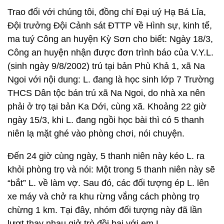
Trao đổi với chúng tôi, đồng chí Đại uý Hạ Bá Lỉa,
Đội trưởng Đội Cảnh sát ĐTTP về Hình sự, kinh tế,
ma tuý Công an huyện Kỳ Sơn cho biết: Ngày 18/3,
Công an huyện nhận được đơn trình báo của V.Y.L.
(sinh ngày 9/8/2002) trú tại bản Phù Khả 1, xã Na
Ngoi với nội dung: L. đang là học sinh lớp 7 Trường
THCS Dân tộc bán trú xã Na Ngoi, do nhà xa nên
phải ở trọ tại bản Ka Dới, cùng xã. Khoảng 22 giờ
ngày 15/3, khi L. đang ngồi học bài thì có 5 thanh
niên lạ mặt ghé vào phòng chơi, nói chuyện.
Đến 24 giờ cùng ngày, 5 thanh niên này kéo L. ra
khỏi phòng trọ và nói: Một trong 5 thanh niên này sẽ
“bắt” L. về làm vợ. Sau đó, các đối tượng ép L. lên
xe máy và chở ra khu rừng vắng cách phòng trọ
chừng 1 km. Tại đây, nhóm đối tượng này đã lần
lượt thay nhau giở trò đồi bại với em L.