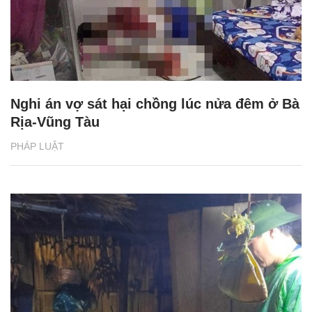
Nghi án vợ sát hại chồng lúc nửa đêm ở Bà
Rịa-Vũng Tàu
PHÁP LUẬT