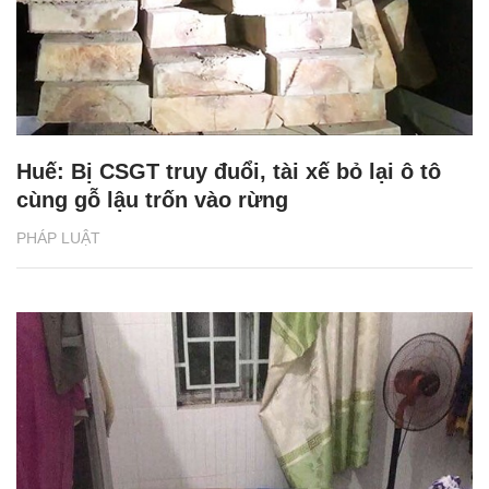
Huế: Bị CSGT truy đuổi, tài xế bỏ lại ô tô
cùng gỗ lậu trốn vào rừng
PHÁP LUẬT