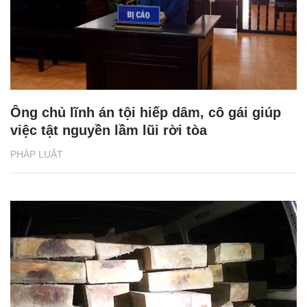
Ông chủ lĩnh án tội hiếp dâm, cô gái giúp
việc tật nguyền lầm lũi rời tòa
PHÁP LUẬT