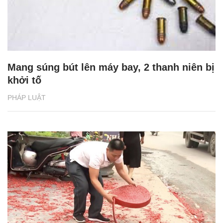
Mang súng bút lên máy bay, 2 thanh niên bị
khởi tố
PHÁP LUẬT