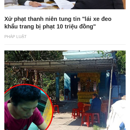
Xử phạt thanh niên tung tin "lái xe đeo
khẩu trang bị phạt 10 triệu đồng"
PHÁP LUẬT