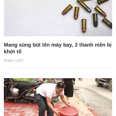
Mang súng bút lên máy bay, 2 thanh niên bị
khởi tố
PHÁP LUẬT