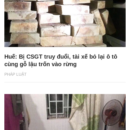
Huế: Bị CSGT truy đuổi, tài xế bỏ lại ô tô
cùng gỗ lậu trốn vào rừng
PHÁP LUẬT