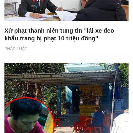
Xử phạt thanh niên tung tin "lái xe đeo
khẩu trang bị phạt 10 triệu đồng"
PHÁP LUẬT