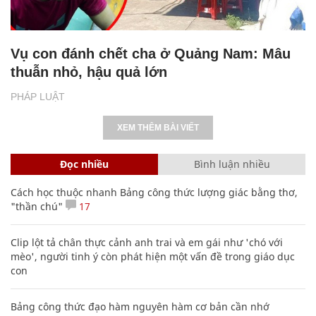
Vụ con đánh chết cha ở Quảng Nam: Mâu
thuẫn nhỏ, hậu quả lớn
PHÁP LUẬT
XEM THÊM BÀI VIẾT
Đọc nhiều
Bình luận nhiều
Cách học thuộc nhanh Bảng công thức lượng giác bằng thơ,
"thần chú"
17
Clip lột tả chân thực cảnh anh trai và em gái như 'chó với
mèo', người tinh ý còn phát hiện một vấn đề trong giáo dục
con
Bảng công thức đạo hàm nguyên hàm cơ bản cần nhớ