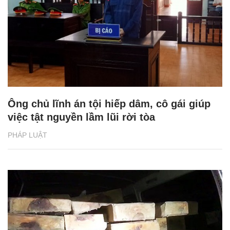
Ông chủ lĩnh án tội hiếp dâm, cô gái giúp
việc tật nguyền lầm lũi rời tòa
PHÁP LUẬT